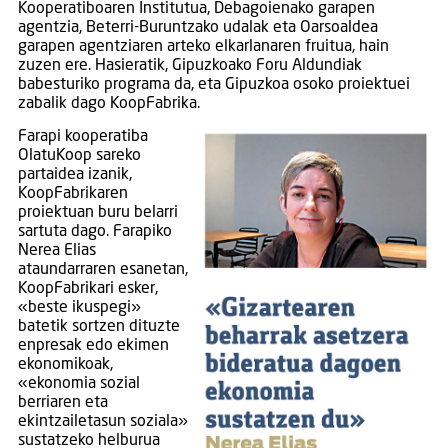
Kooperatiboaren Institutua, Debagoienako garapen
agentzia, Beterri-Buruntzako udalak eta Oarsoaldea
garapen agentziaren arteko elkarlanaren fruitua, hain
zuzen ere. Hasieratik, Gipuzkoako Foru Aldundiak
babesturiko programa da, eta Gipuzkoa osoko proiektuei
zabalik dago KoopFabrika.
Farapi kooperatiba
OlatuKoop sareko
partaidea izanik,
KoopFabrikaren
proiektuan buru belarri
sartuta dago. Farapiko
Nerea Elias
ataundarraren esanetan,
KoopFabrikari esker,
«beste ikuspegi»
batetik sortzen dituzte
enpresak edo ekimen
ekonomikoak,
«ekonomia sozial
berriaren eta
ekintzailetasun soziala»
sustatzeko helburua