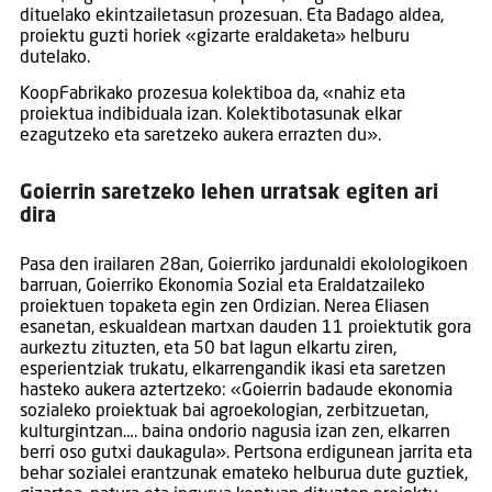
dituelako ekintzailetasun prozesuan. Eta Badago aldea,
proiektu guzti horiek «gizarte eraldaketa» helburu
dutelako.
KoopFabrikako prozesua kolektiboa da, «nahiz eta
proiektua indibiduala izan. Kolektibotasunak elkar
ezagutzeko eta saretzeko aukera errazten du».
Goierrin saretzeko lehen urratsak egiten ari
dira
Pasa den irailaren 28an, Goierriko jardunaldi ekolologikoen
barruan, Goierriko Ekonomia Sozial eta Eraldatzaileko
proiektuen topaketa egin zen Ordizian. Nerea Eliasen
esanetan, eskualdean martxan dauden 11 proiektutik gora
aurkeztu zituzten, eta 50 bat lagun elkartu ziren,
esperientziak trukatu, elkarrengandik ikasi eta saretzen
hasteko aukera aztertzeko: «Goierrin badaude ekonomia
sozialeko proiektuak bai agroekologian, zerbitzuetan,
kulturgintzan…. baina ondorio nagusia izan zen, elkarren
berri oso gutxi daukagula». Pertsona erdigunean jarrita eta
behar sozialei erantzunak emateko helburua dute guztiek,