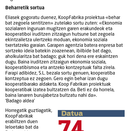
Beharretik sortua
Eliasek gogoratu duenez, KoopFabrika proiektua «behar
bat zegoela sentitzen» zutelako sortu zuten: «Ekonomia
sozialaren inguruan mugitzen garen erakundeok eta
kooperatiboi iruditzen zitzaigun hutsune bat zegoela
ekintzailetza ulertzeko moduan, ekonomia soziala
txertatzeko garaian. Garapen agentzia batera enpresa bat
sortzeko ideia batekin zoazenean, ibilbide bat dago,
aholkularitza bat badago; guk hori dena ere eskaintzen
dugu. Baina iruditzen zitzaigun ekonomia soziala,
kooperatibismoa eta antzeko kontzeptuak falta zirela.
Farapi adibidez, S.L. bezala sortu genuen, kooperatiba
kontzeptua ez zegoen. Gero egin behar izan dugu
kooperatibarako aldaketa. Koop Fabrikan proiektuak
kooperatibak izatea bultzatzen da. Beti ez da horrela,
baina lanaren burujabetza bultzatu nahi da».
‘Badago aldea’
Horregatik guztiagatik,
KoopFabrikak
erabiltzen duen
leloetako bat da