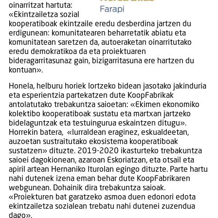
oinarritzat hartuta:
«Ekintzailetza sozial
kooperatiboak ekintzaile eredu desberdina jartzen du
erdigunean: komunitatearen beharretatik abiatu eta
komunitatean saretzen da, autoeraketan oinarritutako
eredu demokratikoa da eta proiektuaren
bideragarritasunaz gain, bizigarritasuna ere hartzen du
kontuan».
Honela, helburu horiek lortzeko bidean jasotako jakinduria
eta esperientzia partekatzen dute KoopFabrikak
antolatutako trebakuntza saioetan: «Ekimen ekonomiko
kolektibo kooperatiboak sustatu eta martxan jartzeko
bidelaguntzak eta testuingurua eskaintzen ditugu».
Horrekin batera, «lurraldean eraginez, eskualdeetan,
auzoetan sustraitutako ekosistema kooperatiboak
sustatzen» dituzte. 2019-2020 ikasturteko trebakuntza
saioei dagokionean, azaroan Eskoriatzan, eta otsail eta
apiril artean Hernaniko Iturolan egingo dituzte. Parte hartu
nahi dutenek izena eman behar dute KoopFabrikaren
webgunean. Dohainik dira trebakuntza saioak.
«Proiekturen bat garatzeko asmoa duen edonori edota
ekintzailetza sozialean trebatu nahi dutenei zuzendua
dago».