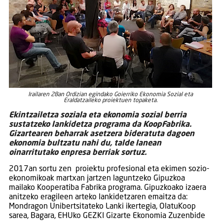
Irailaren 28an Ordizian egindako Goierriko Ekonomia Sozial eta
Eraldatzaileko proiektuen topaketa.
Ekintzailetza soziala eta ekonomia sozial berria
sustatzeko lankidetza programa da KoopFabrika.
Gizartearen beharrak asetzera bideratuta dagoen
ekonomia bultzatu nahi du, talde lanean
oinarritutako enpresa berriak sortuz.
2017an sortu zen proiektu profesional eta ekimen sozio-
ekonomikoak martxan jartzen laguntzeko Gipuzkoa
mailako Kooperatiba Fabrika programa. Gipuzkoako izaera
anitzeko eragileen arteko lankidetzaren emaitza da:
Mondragon Unibertsitateko Lanki ikertegia, OlatuKoop
sarea, Bagara, EHUko GEZKI Gizarte Ekonomia Zuzenbide