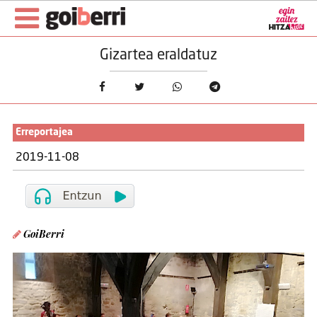
Gizartea eraldatuz
Erreportajea
2019-11-08
GoiBerri