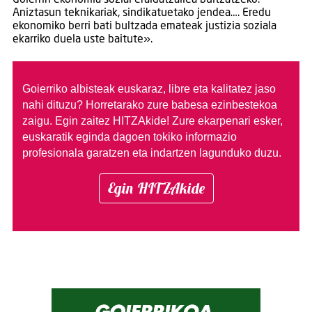
Goierrin ekonomia sozial eraldatzailea bultzatzeko.
Aniztasun teknikariak, sindikatuetako jendea…. Eredu
ekonomiko berri bati bultzada emateak justizia soziala
ekarriko duela uste baitute».
Goierriko albisteak euskaraz, libre eta kalitatez jaso
nahi dituzu?
Horretarako zure babesa ezinbestekoa
zaigu. Egin zaitez HITZAkide!
Zure ekarpenari esker,
euskaratik eginda dagoen tokiko informazio
profesionala garatzen eta indartzen lagunduko duzu.
Egin HITZAkide