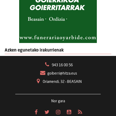
Azken egunetako irakurrienak
943 16 00 56
goiberri@hitza.eus
Oriamendi, 32 – BEASAIN
Nor gara