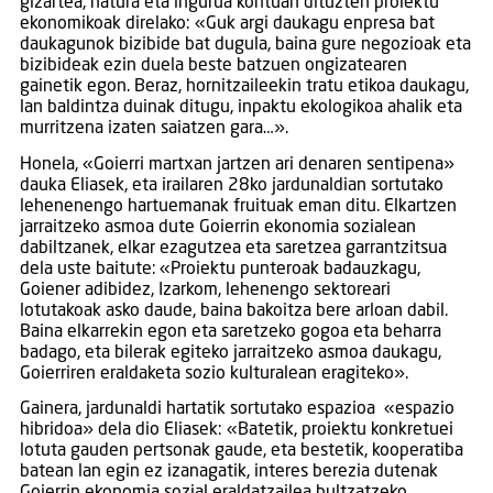
gizartea, natura eta ingurua kontuan dituzten proiektu
ekonomikoak direlako: «Guk argi daukagu enpresa bat
daukagunok bizibide bat dugula, baina gure negozioak eta
bizibideak ezin duela beste batzuen ongizatearen
gainetik egon. Beraz, hornitzaileekin tratu etikoa daukagu,
lan baldintza duinak ditugu, inpaktu ekologikoa ahalik eta
murritzena izaten saiatzen gara…».
Honela, «Goierri martxan jartzen ari denaren sentipena»
dauka Eliasek, eta irailaren 28ko jardunaldian sortutako
lehenenengo hartuemanak fruituak eman ditu. Elkartzen
jarraitzeko asmoa dute Goierrin ekonomia sozialean
dabiltzanek, elkar ezagutzea eta saretzea garrantzitsua
dela uste baitute: «Proiektu punteroak badauzkagu,
Goiener adibidez, Izarkom, lehenengo sektoreari
lotutakoak asko daude, baina bakoitza bere arloan dabil.
Baina elkarrekin egon eta saretzeko gogoa eta beharra
badago, eta bilerak egiteko jarraitzeko asmoa daukagu,
Goierriren eraldaketa sozio kulturalean eragiteko».
Gainera, jardunaldi hartatik sortutako espazioa «espazio
hibridoa» dela dio Eliasek: «Batetik, proiektu konkretuei
lotuta gauden pertsonak gaude, eta bestetik, kooperatiba
batean lan egin ez izanagatik, interes berezia dutenak