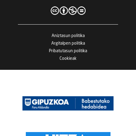
Aniztasun politika
Argitalpen politika
Pribatutasun politika
Cookieak