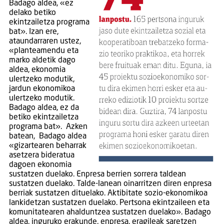
Badago aldea, «ez
delako betiko
ekintzailetza programa
bat». Izan ere,
ataundarraren ustez,
«planteamendu eta
marko aldetik dago
aldea, ekonomia
ulertzeko modutik,
jardun ekonomikoa
ulertzeko modutik.
Badago aldea, ez da
betiko ekintzailetza
programa bat». Azken
batean, Badago aldea
«gizartearen beharrak
asetzera bideratua
dagoen ekonomia
sustatzen duelako. Enpresa berrien sorrera taldean
sustatzen duelako. Talde-lanean oinarritzen diren enpresa
berriak sustatzen dituelako. Aktibitate sozio-ekonomikoa
lankidetzan sustatzen duelako. Pertsona ekintzaileen eta
komunitatearen ahalduntzea sustatzen duelako». Badago
aldea, inguruko erakunde, enpresa, eragileak saretzen