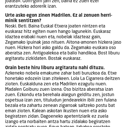
joatea». Gorri-gorri jarri zen, baina ez zuen ezer
erantzuteko adorerik izan.
Urte asko egon zinen Madrilen. Ez al zenuen herri-
minik sentitzen?
Noski. Beti. Baina Euskal Etxera joaten nintzen eta
euskaraz hitz egiten nuen hango lagunekin. Euskaraz
idaztea erabaki nuen eta, nobelak idazteaz gain,
Zegamako ipuinak jaso nituen. Aitona-amonen hizkera jaso
nuen. Hizkera hori asko galdu da. Zegamako euskara oso
aberatsa zen. Antigoalekoa eta balio handikoa. Bost liburu
argitaratu zizkidaten. Bostak euskaraz.
Orain beste hiru liburu argitaratu nahi dituzu.
Azkeneko nobela emakume zahar bati buruzkoa da. Etxe
honetako edozein izan zitekeen. Lola La Cigarrera deitzen
zioten. Euskalduna zen eta Madrilen ezagutu nuen.
Madalen Goiburu zuen izena. Oso bizitza aberatsa izan
zuen. Ezkondu eta berehala alargun gelditu zen, jostun
ospetsua izan zen, tituludun jendearekin ibili zen fulana
bezala eta zahartu zenean zigarroak saltzeko postu bat
eman zioten. Kalean askotan ikusten nuen eta asko
begiratzen zidan. Dagoeneko apetentziarik ez zuela
izango eta norbaiten antza hartu zidalako begiratzen