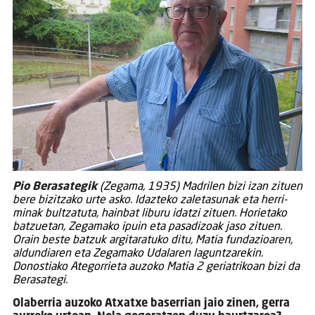
Pio Berasategik
(Zegama, 1935) Madrilen bizi izan zituen
bere bizitzako urte asko. Idazteko zaletasunak eta herri-
minak bultzatuta, hainbat liburu idatzi zituen. Horietako
batzuetan, Zegamako ipuin eta pasadizoak jaso zituen.
Orain beste batzuk argitaratuko ditu, Matia fundazioaren,
aldundiaren eta Zegamako Udalaren laguntzarekin.
Donostiako Ategorrieta auzoko Matia 2 geriatrikoan bizi da
Berasategi.
Olaberria auzoko Atxatxe baserrian jaio zinen, gerra