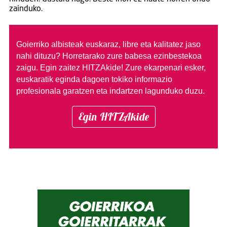
zainduko.
Goierriko albisteak euskaraz, libre eta kalitatez jaso
nahi dituzu?
Horretarako zure babesa ezinbestekoa
zaigu. Egin zaitez HITZAkide!
Zure ekarpenari esker,
euskaratik eginda dagoen tokiko informazio
profesionala garatzen eta indartzen lagunduko duzu.
Egin HITZAkide