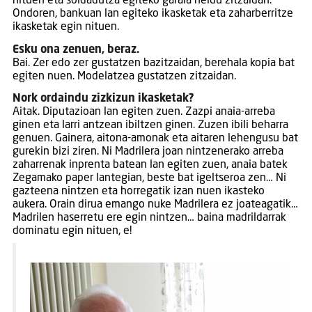
nituen eta soldadutza egiteko garaia heldu zitzaidan.
Ondoren, bankuan lan egiteko ikasketak eta zaharberritze
ikasketak egin nituen.
Esku ona zenuen, beraz.
Bai. Zer edo zer gustatzen bazitzaidan, berehala kopia bat
egiten nuen. Modelatzea gustatzen zitzaidan.
Nork ordaindu zizkizun ikasketak?
Aitak. Diputazioan lan egiten zuen. Zazpi anaia-arreba
ginen eta larri antzean ibiltzen ginen. Zuzen ibili beharra
genuen. Gainera, aitona-amonak eta aitaren lehengusu bat
gurekin bizi ziren. Ni Madrilera joan nintzenerako arreba
zaharrenak inprenta batean lan egiten zuen, anaia batek
Zegamako paper lantegian, beste bat igeltseroa zen… Ni
gazteena nintzen eta horregatik izan nuen ikasteko
aukera. Orain dirua emango nuke Madrilera ez joateagatik…
Madrilen haserretu ere egin nintzen… baina madrildarrak
dominatu egin nituen, e!