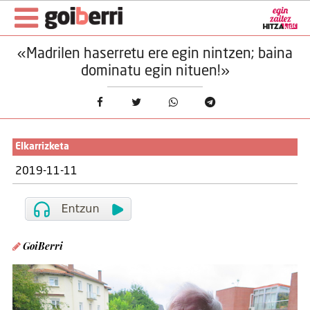
«Madrilen haserretu ere egin nintzen; baina
dominatu egin nituen!»
Elkarrizketa
2019-11-11
GoiBerri