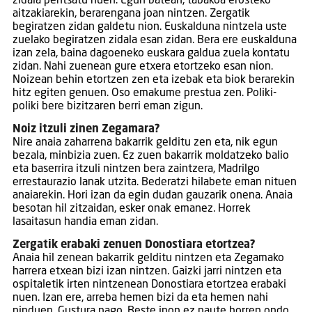
zidala pentsatu nuen. Egun batean, tabakoa erosteko
aitzakiarekin, berarengana joan nintzen. Zergatik
begiratzen zidan galdetu nion. Euskalduna nintzela uste
zuelako begiratzen zidala esan zidan. Bera ere euskalduna
izan zela, baina dagoeneko euskara galdua zuela kontatu
zidan. Nahi zuenean gure etxera etortzeko esan nion.
Noizean behin etortzen zen eta izebak eta biok berarekin
hitz egiten genuen. Oso emakume prestua zen. Poliki-
poliki bere bizitzaren berri eman zigun.
Noiz itzuli zinen Zegamara?
Nire anaia zaharrena bakarrik gelditu zen eta, nik egun
bezala, minbizia zuen. Ez zuen bakarrik moldatzeko balio
eta baserrira itzuli nintzen bera zaintzera, Madrilgo
errestaurazio lanak utzita. Bederatzi hilabete eman nituen
anaiarekin. Hori izan da egin dudan gauzarik onena. Anaia
besotan hil zitzaidan, esker onak emanez. Horrek
lasaitasun handia eman zidan.
Zergatik erabaki zenuen Donostiara etortzea?
Anaia hil zenean bakarrik gelditu nintzen eta Zegamako
harrera etxean bizi izan nintzen. Gaizki jarri nintzen eta
ospitaletik irten nintzenean Donostiara etortzea erabaki
nuen. Izan ere, arreba hemen bizi da eta hemen nahi
ninduen. Gustura nago. Beste inon ez naute horren ondo