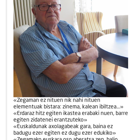
«Zegaman ez nituen nik nahi nituen
elementuak bistara: zinema, kalean ibiltzea…»
«Erdaraz hitz egiten ikastea erabaki nuen, barre
egiten zidatenei erantzuteko»
«Euskaldunak axolagabeak gara, baina ez
badugu ezer egiten ez dugu ezer edukiko»
«Zegamako euskara oso aberatsa zen, balio