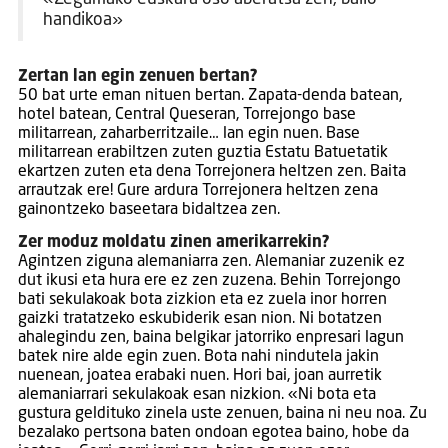
handikoa»
Zertan lan egin zenuen bertan?
50 bat urte eman nituen bertan. Zapata-denda batean,
hotel batean, Central Queseran, Torrejongo base
militarrean, zaharberritzaile… lan egin nuen. Base
militarrean erabiltzen zuten guztia Estatu Batuetatik
ekartzen zuten eta dena Torrejonera heltzen zen. Baita
arrautzak ere! Gure ardura Torrejonera heltzen zena
gainontzeko baseetara bidaltzea zen.
Zer moduz moldatu zinen amerikarrekin?
Agintzen ziguna alemaniarra zen. Alemaniar zuzenik ez
dut ikusi eta hura ere ez zen zuzena. Behin Torrejongo
bati sekulakoak bota zizkion eta ez zuela inor horren
gaizki tratatzeko eskubiderik esan nion. Ni botatzen
ahalegindu zen, baina belgikar jatorriko enpresari lagun
batek nire alde egin zuen. Bota nahi nindutela jakin
nuenean, joatea erabaki nuen. Hori bai, joan aurretik
alemaniarrari sekulakoak esan nizkion. «Ni bota eta
gustura geldituko zinela uste zenuen, baina ni neu noa. Zu
bezalako pertsona baten ondoan egotea baino, hobe da