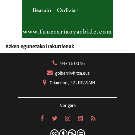
Azken egunetako irakurrienak
943 16 00 56
goiberri@hitza.eus
Oriamendi, 32 – BEASAIN
Nor gara