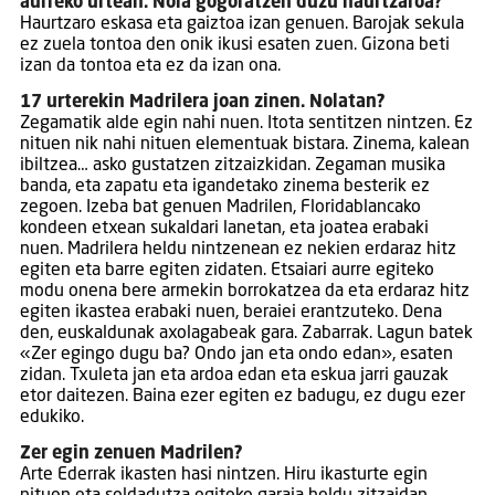
aurreko urtean. Nola gogoratzen duzu haurtzaroa?
Haurtzaro eskasa eta gaiztoa izan genuen. Barojak sekula
ez zuela tontoa den onik ikusi esaten zuen. Gizona beti
izan da tontoa eta ez da izan ona.
17 urterekin Madrilera joan zinen. Nolatan?
Zegamatik alde egin nahi nuen. Itota sentitzen nintzen. Ez
nituen nik nahi nituen elementuak bistara. Zinema, kalean
ibiltzea… asko gustatzen zitzaizkidan. Zegaman musika
banda, eta zapatu eta igandetako zinema besterik ez
zegoen. Izeba bat genuen Madrilen, Floridablancako
kondeen etxean sukaldari lanetan, eta joatea erabaki
nuen. Madrilera heldu nintzenean ez nekien erdaraz hitz
egiten eta barre egiten zidaten. Etsaiari aurre egiteko
modu onena bere armekin borrokatzea da eta erdaraz hitz
egiten ikastea erabaki nuen, beraiei erantzuteko. Dena
den, euskaldunak axolagabeak gara. Zabarrak. Lagun batek
«Zer egingo dugu ba? Ondo jan eta ondo edan», esaten
zidan. Txuleta jan eta ardoa edan eta eskua jarri gauzak
etor daitezen. Baina ezer egiten ez badugu, ez dugu ezer
edukiko.
Zer egin zenuen Madrilen?
Arte Ederrak ikasten hasi nintzen. Hiru ikasturte egin