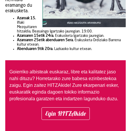
herritara
eramango du
erakusketa.
Azaroak 15.
Iñaki
Mezquitaren
hitzaldia, Beasaingo Igartzako jauregian. 19:00.
Azaroaren 15etik 24ra.
Erakusketa Igartzako jauregian.
Azaroaren 25etik abenduaren 5era.
Erakusketa Ordiziako Barrena
kultur etxean.
Abenduaren 9tik 20ra.
Lazkaoko kultur etxean.
Goierriko albisteak euskaraz, libre eta kalitatez jaso
nahi dituzu?
Horretarako zure babesa ezinbestekoa
zaigu. Egin zaitez HITZAkide!
Zure ekarpenari esker,
euskaratik eginda dagoen tokiko informazio
profesionala garatzen eta indartzen lagunduko duzu.
Egin HITZAkide