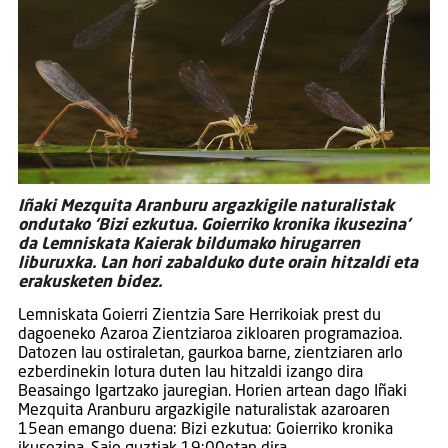
Iñaki Mezquita Aranburu argazkigile naturalistak
ondutako ‘Bizi ezkutua. Goierriko kronika ikusezina’
da Lemniskata Kaierak bildumako hirugarren
liburuxka. Lan hori zabalduko dute orain hitzaldi eta
erakusketen bidez.
Lemniskata Goierri Zientzia Sare Herrikoiak prest du
dagoeneko Azaroa Zientziaroa zikloaren programazioa.
Datozen lau ostiraletan, gaurkoa barne, zientziaren arlo
ezberdinekin lotura duten lau hitzaldi izango dira
Beasaingo Igartzako jauregian. Horien artean dago Iñaki
Mezquita Aranburu argazkigile naturalistak azaroaren
15ean emango duena: Bizi ezkutua: Goierriko kronika