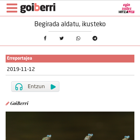
Begirada aldatu, ikusteko
Erreportajea
2019-11-12
GoiBerri