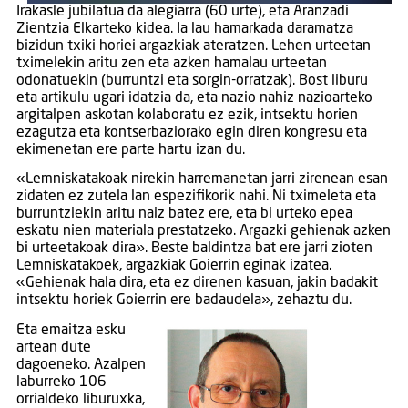
Irakasle jubilatua da alegiarra (60 urte), eta Aranzadi
Zientzia Elkarteko kidea. Ia lau hamarkada daramatza
bizidun txiki horiei argazkiak ateratzen. Lehen urteetan
tximelekin aritu zen eta azken hamalau urteetan
odonatuekin (burruntzi eta sorgin-orratzak). Bost liburu
eta artikulu ugari idatzia da, eta nazio nahiz nazioarteko
argitalpen askotan kolaboratu ez ezik, intsektu horien
ezagutza eta kontserbaziorako egin diren kongresu eta
ekimenetan ere parte hartu izan du.
«Lemniskatakoak nirekin harremanetan jarri zirenean esan
zidaten ez zutela lan espezifikorik nahi. Ni tximeleta eta
burruntziekin aritu naiz batez ere, eta bi urteko epea
eskatu nien materiala prestatzeko. Argazki gehienak azken
bi urteetakoak dira». Beste baldintza bat ere jarri zioten
Lemniskatakoek, argazkiak Goierrin eginak izatea.
«Gehienak hala dira, eta ez direnen kasuan, jakin badakit
intsektu horiek Goierrin ere badaudela», zehaztu du.
Eta emaitza esku
artean dute
dagoeneko. Azalpen
laburreko 106
orrialdeko liburuxka,