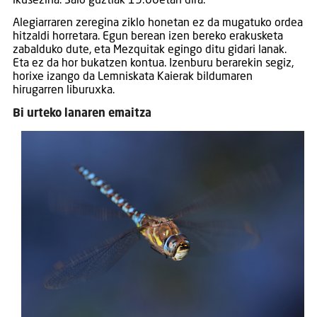
ikusezina. Saio guztiak 19:00etan dira.
Alegiarraren zeregina ziklo honetan ez da mugatuko ordea
hitzaldi horretara. Egun berean izen bereko erakusketa
zabalduko dute, eta Mezquitak egingo ditu gidari lanak.
Eta ez da hor bukatzen kontua. Izenburu berarekin segiz,
horixe izango da Lemniskata Kaierak bildumaren
hirugarren liburuxka.
Bi urteko lanaren emaitza