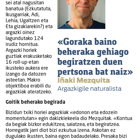
sei atal nagusitan
banatua (Ezkutatuta,
Ikusgarriak, Adi,
Lehia, Ugaltzen eta
Eta gizakiarekin?) eta
argazki oinez
lagundutako 124
irudiz hornitua.
Argazki horiek
guztiak erakusketako
16 roll-up-etan
ikusteko aukera ere
izango da datozen
asteetan. Makro
objektiboa erabili du
argazkiak ateratzeko.
Goitik beherako begirada
Bizidun txiki horiei argazkiak «edonon eta edozein
momentutan» egin dakizkiekeela dio Mezquitak. «Kontua
da begiak bizkor edukitzea, saiatzea, eta begiratzea.
Horregatik jarri diot bizi ezkutua izena. Askotan ez
dugulako ikusten, baina egon badaudelako. Presaka bizi