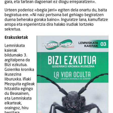
gara, eta tartean dagoenari ez diogu erreparatzen».
Urteen poderioz «begia jarri» egiten dela onartu du, baita
begiratua ere. «Ni naiz pertsona bat gehiago begiratzen
duena beheraka goraka baino». Inguratze lana, kamuflatze
arropa eta esperientzia dira halako irudiak lortzeko
sekretua.
Erakusketak
Lemniskata
kaierak
bildumako 3.
argitalpena da
Bizi ezkutua.
Goierriko kronika
ikusezina
liburuxka. Iñaki
Mezquita egileak
hitzaldia egingo
du Beasainen,
eta Lemniskata
elkarteak,
oraingoz, hiru