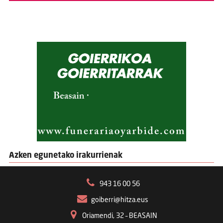
Azken egunetako irakurrienak
943 16 00 56
goiberri@hitza.eus
Oriamendi, 32 – BEASAIN