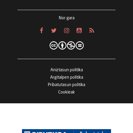
Nor gara
Aniztasun politika
Argitalpen politika
Pribatutasun politika
Cookieak