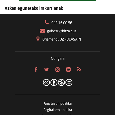
Azken egunetako irakurrienak
943 16 00 56
goiberri@hitza.eus
Oriamendi, 32 – BEASAIN
Nor gara
Aniztasun politika
Argitalpen politika