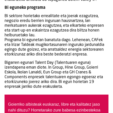
Bi eguneko programa
Bi sektore horietako errealitate eta joerak ezagutzea,
negozio eredu berrien inguruan hausnartzea, lan
merkatuaren aukerak ezagutzea, eta elkarteko enpresen
eta start-up-en eskaintza ezagutzea dira biltza honen
helburuetako lau.
Programa bi egunetan banatuta dago. Lehenean, CAFek
eta Irizar Taldeak mugikortasunaren inguruko jardunaldia
egingo dute goizez, eta arratsaldez energia sektorearen
etorkizunaz ariko dira beste bederatzi enpresa.
Bigarren egunari Talent Day (Talentuaren eguna)
izendapena eman diote. In Group, Hine Group, Goierri
Eskola, Ikolan Lanaldi, Eun Group eta GH Cranes &
Components enpresek talentuaren egongo egoeraz eta
etorkizuneko joerez ariko dira. Bi egun horietan 19
enpresak jarriko dute erakusketa.
Goierriko albisteak euskaraz, libre eta kalitatez jaso
nahi dituzu?
Horretarako zure babesa ezinbestekoa