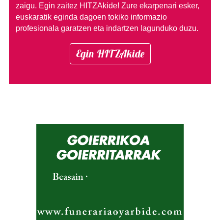
zaigu. Egin zaitez HITZAkide!
Zure ekarpenari esker,
euskaratik eginda dagoen tokiko informazio
profesionala garatzen eta indartzen lagunduko duzu.
Egin HITZAkide