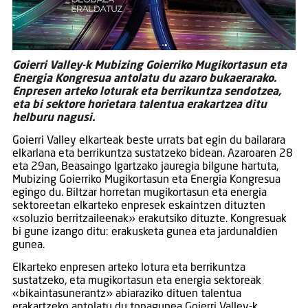
Goierri Valley-k Mubizing Goierriko Mugikortasun eta
Energia Kongresua antolatu du azaro bukaerarako.
Enpresen arteko loturak eta berrikuntza sendotzea,
eta bi sektore horietara talentua erakartzea ditu
helburu nagusi.
Goierri Valley elkarteak beste urrats bat egin du bailarara
elkarlana eta berrikuntza sustatzeko bidean. Azaroaren 28
eta 29an, Beasaingo Igartzako jauregia bilgune hartuta,
Mubizing Goierriko Mugikortasun eta Energia Kongresua
egingo du. Biltzar horretan mugikortasun eta energia
sektoreetan elkarteko enpresek eskaintzen dituzten
«soluzio berritzaileenak» erakutsiko dituzte. Kongresuak
bi gune izango ditu: erakusketa gunea eta jardunaldien
gunea.
Elkarteko enpresen arteko lotura eta berrikuntza
sustatzeko, eta mugikortasun eta energia sektoreak
«bikaintasunerantz» abiaraziko dituen talentua
erakartzeko antolatu du topagunea Goierri Valley-k .