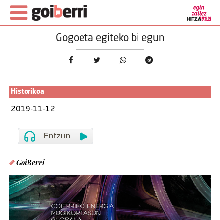
Gogoeta egiteko bi egun
Historikoa
2019-11-12
GoiBerri