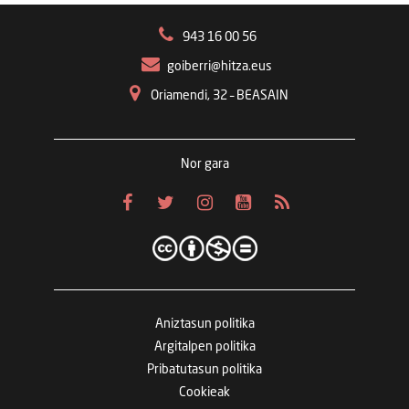
943 16 00 56
goiberri@hitza.eus
Oriamendi, 32 – BEASAIN
Nor gara
Aniztasun politika
Argitalpen politika
Pribatutasun politika
Cookieak