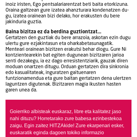
inoiz iristen, Ego pentsalariarentzat beti baita etorkizuna.
Oraina galtzean gure izatea ahanzturara kondenatzen du-
gu, izatea orainean bizi delako, hor erakusten du bere
jakinduria guztia.
Baina bizitza ez da berdina guztiontzat…
Gertatzen den guztiak du bere arrazoia, askotan ezin dugu
ulertu gure ezjakintasun eta oharkabetasunagatik.
Menteari orainean bizitzen erakutsi behar diogu. Gure Ni
kontzientearekin bat egiten dugunean bizitzaren jarioa
senti dezakegu, ia ez dago erresistentziarik, gauzak diren
moduan onartzen ditugu. Orduan gertatzen dira sinkronia
edo kasualitateak, inguratzen gaituenaren
funtzionamendua eta gure baitan gertatzen dena ulertzen
laguntzen digutenak. Bizitzaren magia ikusten hasten
garen unea da.
Goierriko albisteak euskaraz, libre eta kalitatez jaso
nahi dituzu?
Horretarako zure babesa ezinbestekoa
zaigu. Egin zaitez HITZAkide!
Zure ekarpenari esker,
euskaratik eginda dagoen tokiko informazio