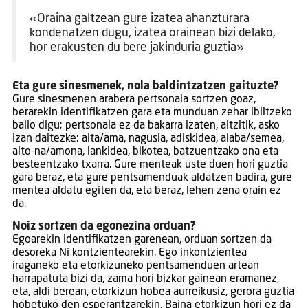
«Oraina galtzean gure izatea ahanzturara
kondenatzen dugu, izatea orainean bizi delako,
hor erakusten du bere jakinduria guztia»
Eta gure sinesmenek, nola baldintzatzen gaituzte?
Gure sinesmenen arabera pertsonaia sortzen goaz,
berarekin identifikatzen gara eta munduan zehar ibiltzeko
balio digu; pertsonaia ez da bakarra izaten, aitzitik, asko
izan daitezke: aita/ama, nagusia, adiskidea, alaba/semea,
aito-na/amona, lankidea, bikotea, batzuentzako ona eta
besteentzako txarra. Gure menteak uste duen hori guztia
gara beraz, eta gure pentsamenduak aldatzen badira, gure
mentea aldatu egiten da, eta beraz, lehen zena orain ez
da.
Noiz sortzen da egonezina orduan?
Egoarekin identifikatzen garenean, orduan sortzen da
desoreka Ni kontzientearekin. Ego inkontzientea
iraganeko eta etorkizuneko pentsamenduen artean
harrapatuta bizi da, zama hori bizkar gainean eramanez,
eta, aldi berean, etorkizun hobea aurreikusiz, gerora guztia
hobetuko den esperantzarekin. Baina etorkizun hori ez da