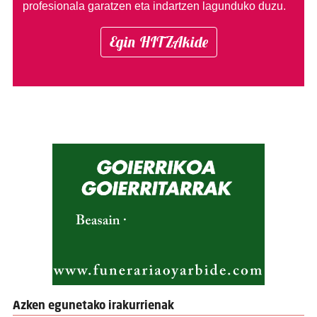
profesionala garatzen eta indartzen lagunduko duzu.
Egin HITZAkide
Azken egunetako irakurrienak