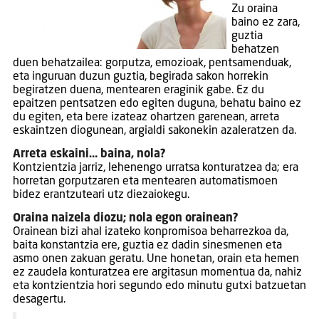
Zu oraina
baino ez zara,
guztia
behatzen
duen behatzailea: gorputza, emozioak, pentsamenduak,
eta inguruan duzun guztia, begirada sakon horrekin
begiratzen duena, mentearen eraginik gabe. Ez du
epaitzen pentsatzen edo egiten duguna, behatu baino ez
du egiten, eta bere izateaz ohartzen garenean, arreta
eskaintzen diogunean, argialdi sakonekin azaleratzen da.
Arreta eskaini… baina, nola?
Kontzientzia jarriz, lehenengo urratsa konturatzea da; era
horretan gorputzaren eta mentearen automatismoen
bidez erantzuteari utz diezaiokegu.
Oraina naizela diozu; nola egon orainean?
Orainean bizi ahal izateko konpromisoa beharrezkoa da,
baita konstantzia ere, guztia ez dadin sinesmenen eta
asmo onen zakuan geratu. Une honetan, orain eta hemen
ez zaudela konturatzea ere argitasun momentua da, nahiz
eta kontzientzia hori segundo edo minutu gutxi batzuetan
desagertu.