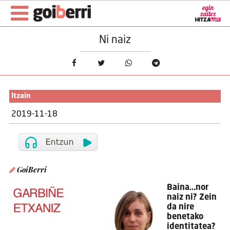
Ni naiz
Itzain
2019-11-18
GoiBerri
Baina…nor
naiz ni? Zein
da nire
benetako
identitatea?