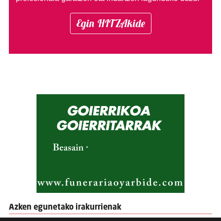
Egin HITZAkide
Azken egunetako irakurrienak