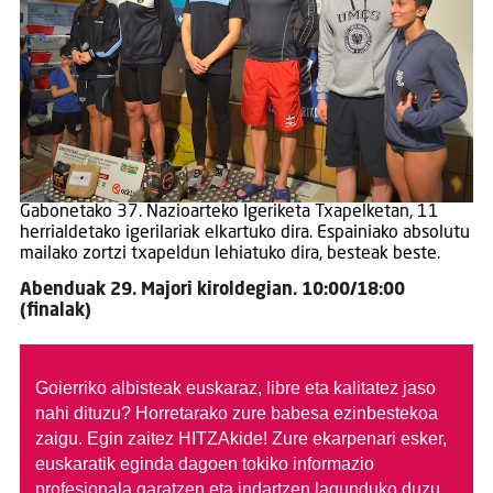
Gabonetako 37. Nazioarteko Igeriketa Txapelketan, 11
herrialdetako igerilariak elkartuko dira. Espainiako absolutu
mailako zortzi txapeldun lehiatuko dira, besteak beste.
Abenduak 29. Majori kiroldegian. 10:00/18:00
(finalak)
Goierriko albisteak euskaraz, libre eta kalitatez jaso
nahi dituzu?
Horretarako zure babesa ezinbestekoa
zaigu. Egin zaitez HITZAkide!
Zure ekarpenari esker,
euskaratik eginda dagoen tokiko informazio
profesionala garatzen eta indartzen lagunduko duzu.