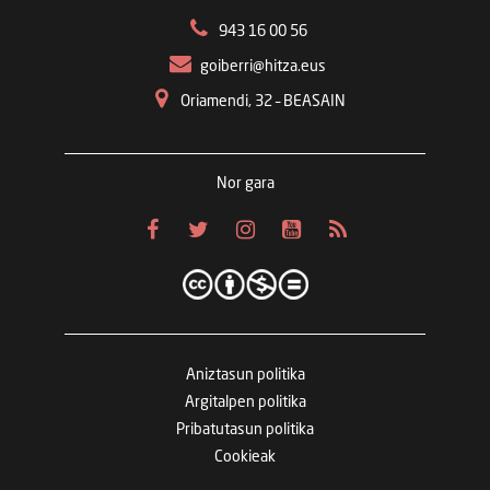
943 16 00 56
goiberri@hitza.eus
Oriamendi, 32 – BEASAIN
Nor gara
Aniztasun politika
Argitalpen politika
Pribatutasun politika
Cookieak