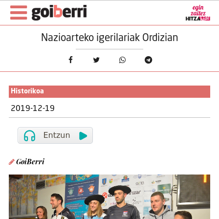
Nazioarteko igerilariak Ordizian
Historikoa
2019-12-19
GoiBerri