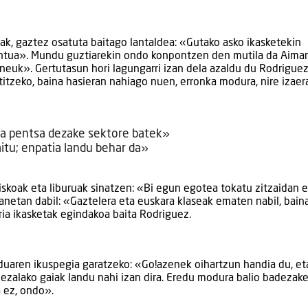
ak, gaztez osatuta baitago lantaldea: «Gutako asko ikasketekin
entua». Mundu guztiarekin ondo konpontzen den mutila da Aimar
neuk». Gertutasun hori lagungarri izan dela azaldu du Rodriguez
titzeko, baina hasieran nahiago nuen, erronka modura, nire izaer
la pentsa dezake sektore batek»
itu; enpatia landu behar da»
koak eta liburuak sinatzen: «Bi egun egotea tokatu zitzaidan e
lanetan dabil: «Gaztelera eta euskara klaseak ematen nabil, bain
oria ikasketak egindakoa baita Rodriguez.
uaren ikuspegia garatzeko: «Go!azenek oihartzun handia du, et
bezalako gaiak landu nahi izan dira. Eredu modura balio badezak
 ez, ondo».