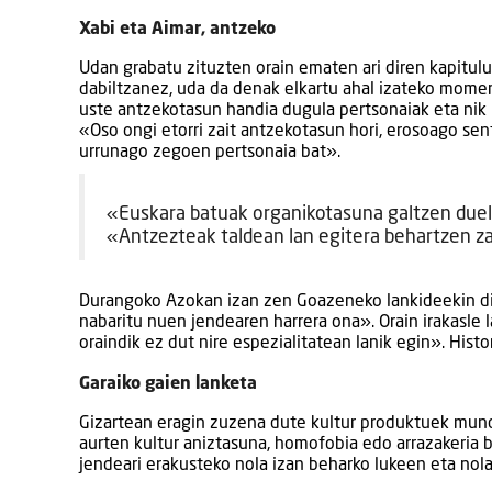
Xabi eta Aimar, antzeko
Udan grabatu zituzten orain ematen ari diren kapitulu
dabiltzanez, uda da denak elkartu ahal izateko mom
uste antzekotasun handia dugula pertsonaiak eta nik 
«Oso ongi etorri zait antzekotasun hori, erosoago sen
urrunago zegoen pertsonaia bat».
«Euskara batuak organikotasuna galtzen due
«Antzezteak taldean lan egitera behartzen za
Durangoko Azokan izan zen Goazeneko lankideekin dis
nabaritu nuen jendearen harrera ona». Orain irakasle 
oraindik ez dut nire espezialitatean lanik egin». Hist
Garaiko gaien lanketa
Gizartean eragin zuzena dute kultur produktuek mund
aurten kultur aniztasuna, homofobia edo arrazakeria 
jendeari erakusteko nola izan beharko lukeen eta nola