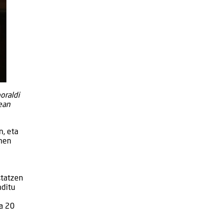
oraldi
ean
n, eta
enen
statzen
nditu
na 20