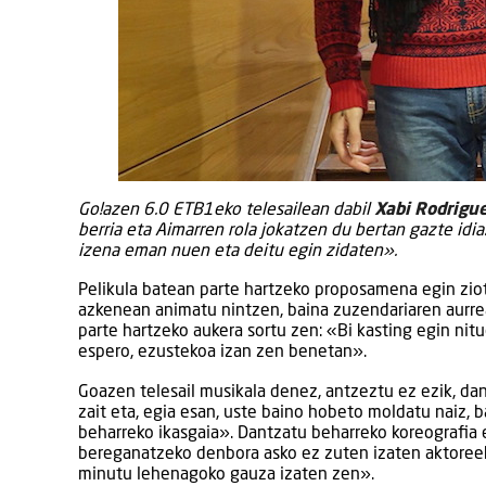
Go!azen 6.0 ETB1eko telesailean dabil
Xabi Rodrigu
berria eta Aimarren rola jokatzen du bertan gazte id
izena eman nuen eta deitu egin zidaten».
Pelikula batean parte hartzeko proposamena egin zio
azkenean animatu nintzen, baina zuzendariaren aurre
parte hartzeko aukera sortu zen: «Bi kasting egin nit
espero, ezustekoa izan zen benetan».
Goazen telesail musikala denez, antzeztu ez ezik, d
zait eta, egia esan, uste baino hobeto moldatu naiz, b
beharreko ikasgaia». Dantzatu beharreko koreografia
bereganatzeko denbora asko ez zuten izaten aktoreek
minutu lehenagoko gauza izaten zen».