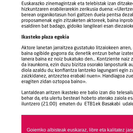
Euskarazko zinemagintzak eta telebistak izan ditzak
hizkuntzaren erabilerarekin zerikusia duena: «Ulertze
berean organikotasun hori galtzen duela pentsa dezak
proposamenak egin zitzaketen aktoreek, baina inprobis
esaldiren bat badago, gidoiko langileari esan diezaio
Ikasteko plaza egokia
Aktore lanetan jarraitzea gustatuko litzaiokeen arren, 
baina ogibide gogorra da; denetik entzun behar izate
lanera baina ez noiz bukatuko den… Kontziente naiz za
da iraunkorra, ezin duzu bizitza osorako lanposturik a
diola azaldu du; konfiantza lantzeko lagungarri egin z
zaizkidanez, antzeztea erabaki nuen». Handiagoa zue
eragiten zidan oztopoa baino».
Lantaldean aritzen ikasteko ere balio izan dio telesai
behar da, eta ulertu besteari hobeto aterako zaiola e
iluntzero (21:00) ematen du ETB1ek Basakabi udaleku
Goierriko albisteak euskaraz, libre eta kalitatez ja