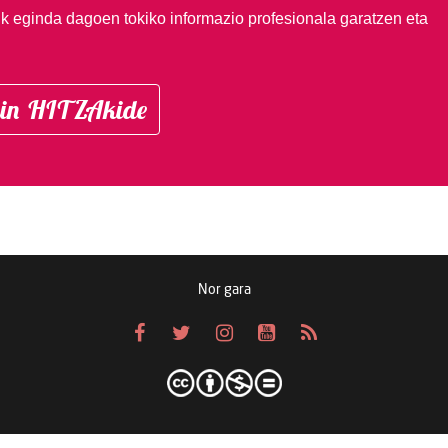
ik eginda dagoen tokiko informazio profesionala garatzen eta
in HITZAkide
Nor gara