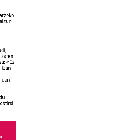
i
latzeko
zaizun
di,
n zaren
za: «Ez
o izan
rruan
ndu
ostiral
in