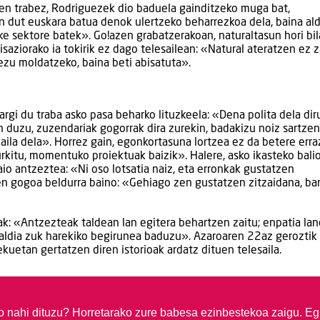
een trabez, Rodriguezek dio baduela gainditzeko muga bat,
n dut euskara batua denok ulertzeko beharrezkoa dela, baina ald
e sektore batek». Go!azen grabatzerakoan, naturaltasun hori bi
aziorako ia tokirik ez dago telesailean: «Natural ateratzen ez 
kezu moldatzeko, baina beti abisatuta».
argi du traba asko pasa beharko lituzkeela: «Dena polita dela diru
n duzu, zuzendariak gogorrak dira zurekin, badakizu noiz sartze
ila dela». Horrez gain, egonkortasuna lortzea ez da betere erra
urkitu, momentuko proiektuak baizik». Halere, asko ikasteko bali
aio antzeztea: «Ni oso lotsatia naiz, eta erronkak gustatzen
n gogoa beldurra baino: «Gehiago zen gustatzen zitzaidana, ba
lak: «Antzezteak taldean lan egitera behartzen zaitu; enpatia la
saldia zuk harekiko begirunea baduzu». Azaroaren 22az geroztik 
etan gertatzen diren istorioak ardatz dituen telesaila.
so nahi dituzu?
Horretarako zure babesa ezinbestekoa zaigu. Eg