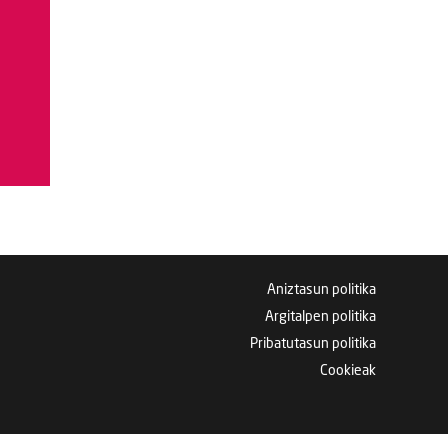
Aniztasun politika
Argitalpen politika
Pribatutasun politika
Cookieak