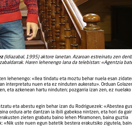
ez
(Idiazabal, 1995) aktore lanetan. Azaroan estreinatu zen denb
iazabaldarrak. Haren lehenengo lana da telebistan: «Agentzia bat
ten lehenengo: «Ilea tindatu eta moztu behar nuela esan zidate
an interpretatu nuen eta ez ninduten aukeratu». Orduan Go!az
uen, eta azkenean hartu ninduten; pozgarria izan zen, ez nuelako
antzatu eta abestu egin behar izan du Rodriguezek: «Abestea gu
aina ordura arte dantzan ia ibili gabekoa nintzen, eta hori da gai
 erakusten zieten grabatu baino lehen Miramonen, baina guztia
: «Nik uste nuen egun batetik bestera erakutsiko zigutela, bai