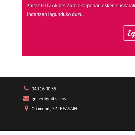
zaitez HITZAkide!
Zure ekarpenari esker, euskarat
indartzen lagunduko duzu.
Eg
943 16 00 56
goiberri@hitza.eus
Oriamendi, 32 – BEASAIN