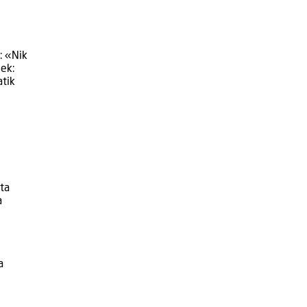
: «Nik
ek:
atik
ta
a
a
e