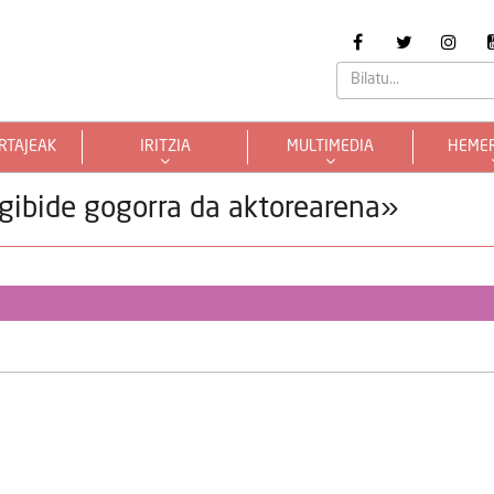
RTAJEAK
IRITZIA
MULTIMEDIA
HEME
ogibide gogorra da aktorearena»