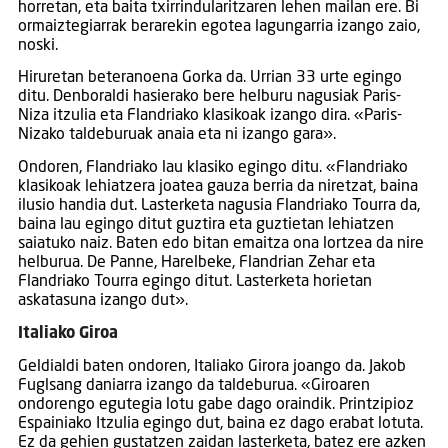
horretan, eta baita txirrindularitzaren lehen mailan ere. Bi
ormaiztegiarrak berarekin egotea lagungarria izango zaio,
noski.
Hiruretan beteranoena Gorka da. Urrian 33 urte egingo
ditu. Denboraldi hasierako bere helburu nagusiak Paris-
Niza itzulia eta Flandriako klasikoak izango dira. «Paris-
Nizako taldeburuak anaia eta ni izango gara».
Ondoren, Flandriako lau klasiko egingo ditu. «Flandriako
klasikoak lehiatzera joatea gauza berria da niretzat, baina
ilusio handia dut. Lasterketa nagusia Flandriako Tourra da,
baina lau egingo ditut guztira eta guztietan lehiatzen
saiatuko naiz. Baten edo bitan emaitza ona lortzea da nire
helburua. De Panne, Harelbeke, Flandrian Zehar eta
Flandriako Tourra egingo ditut. Lasterketa horietan
askatasuna izango dut».
Italiako Giroa
Geldialdi baten ondoren, Italiako Girora joango da. Jakob
Fuglsang daniarra izango da taldeburua. «Giroaren
ondorengo egutegia lotu gabe dago oraindik. Printzipioz
Espainiako Itzulia egingo dut, baina ez dago erabat lotuta.
Ez da gehien gustatzen zaidan lasterketa, batez ere azken