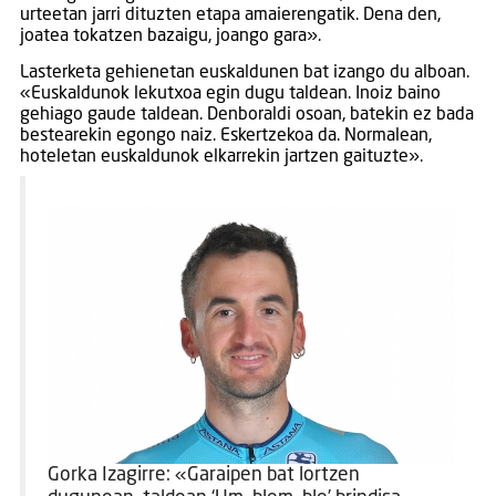
urteetan jarri dituzten etapa amaierengatik. Dena den,
joatea tokatzen bazaigu, joango gara».
Lasterketa gehienetan euskaldunen bat izango du alboan.
«Euskaldunok lekutxoa egin dugu taldean. Inoiz baino
gehiago gaude taldean. Denboraldi osoan, batekin ez bada
bestearekin egongo naiz. Eskertzekoa da. Normalean,
hoteletan euskaldunok elkarrekin jartzen gaituzte».
Gorka Izagirre: «Garaipen bat lortzen