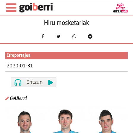
Hiru mosketariak
Erreportajea
2020-01-31
GoiBerri