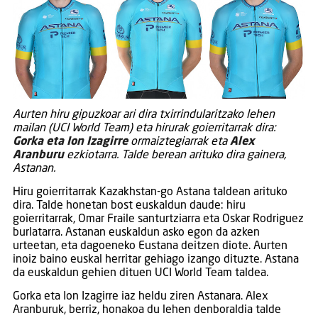
Aurten hiru gipuzkoar ari dira txirrindularitzako lehen
mailan (UCI World Team) eta hirurak goierritarrak dira:
Gorka eta Ion Izagirre
ormaiztegiarrak eta
Alex
Aranburu
ezkiotarra. Talde berean arituko dira gainera,
Astanan.
Hiru goierritarrak Kazakhstan-go Astana taldean arituko
dira. Talde honetan bost euskaldun daude: hiru
goierritarrak, Omar Fraile santurtziarra eta Oskar Rodriguez
burlatarra. Astanan euskaldun asko egon da azken
urteetan, eta dagoeneko Eustana deitzen diote. Aurten
inoiz baino euskal herritar gehiago izango dituzte. Astana
da euskaldun gehien dituen UCI World Team taldea.
Gorka eta Ion Izagirre iaz heldu ziren Astanara. Alex
Aranburuk, berriz, honakoa du lehen denboraldia talde