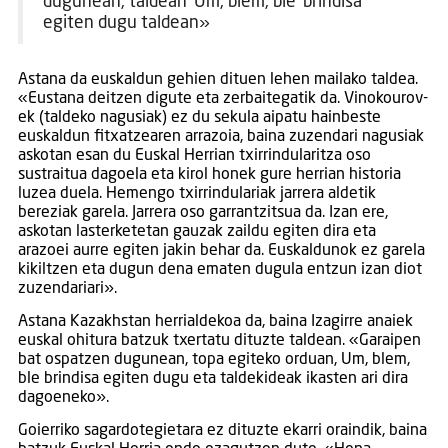
dugunean, taldean ‘Um, blem, ble’ brindisa
egiten dugu taldean»
Astana da euskaldun gehien dituen lehen mailako taldea.
«Eustana deitzen digute eta zerbaitegatik da. Vinokourov-
ek (taldeko nagusiak) ez du sekula aipatu hainbeste
euskaldun fitxatzearen arrazoia, baina zuzendari nagusiak
askotan esan du Euskal Herrian txirrindularitza oso
sustraitua dagoela eta kirol honek gure herrian historia
luzea duela. Hemengo txirrindulariak jarrera aldetik
bereziak garela. Jarrera oso garrantzitsua da. Izan ere,
askotan lasterketetan gauzak zaildu egiten dira eta
arazoei aurre egiten jakin behar da. Euskaldunok ez garela
kikiltzen eta dugun dena ematen dugula entzun izan diot
zuzendariari».
Astana Kazakhstan herrialdekoa da, baina Izagirre anaiek
euskal ohitura batzuk txertatu dituzte taldean. «Garaipen
bat ospatzen dugunean, topa egiteko orduan, Um, blem,
ble brindisa egiten dugu eta taldekideak ikasten ari dira
dagoeneko».
Goierriko sagardotegietara ez dituzte ekarri oraindik, baina