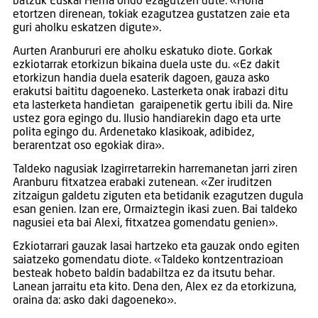
batzuk Euskal Herria ondo ezagutzen dute. «Hona
etortzen direnean, tokiak ezagutzea gustatzen zaie eta
guri aholku eskatzen digute».
Aurten Aranbururi ere aholku eskatuko diote. Gorkak
ezkiotarrak etorkizun bikaina duela uste du. «Ez dakit
etorkizun handia duela esaterik dagoen, gauza asko
erakutsi baititu dagoeneko. Lasterketa onak irabazi ditu
eta lasterketa handietan garaipenetik gertu ibili da. Nire
ustez gora egingo du. Ilusio handiarekin dago eta urte
polita egingo du. Ardenetako klasikoak, adibidez,
berarentzat oso egokiak dira».
Taldeko nagusiak Izagirretarrekin harremanetan jarri ziren
Aranburu fitxatzea erabaki zutenean. «Zer iruditzen
zitzaigun galdetu ziguten eta betidanik ezagutzen dugula
esan genien. Izan ere, Ormaiztegin ikasi zuen. Bai taldeko
nagusiei eta bai Alexi, fitxatzea gomendatu genien».
Ezkiotarrari gauzak lasai hartzeko eta gauzak ondo egiten
saiatzeko gomendatu diote. «Taldeko kontzentrazioan
besteak hobeto baldin badabiltza ez da itsutu behar.
Lanean jarraitu eta kito. Dena den, Alex ez da etorkizuna,
oraina da: asko daki dagoeneko».