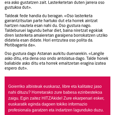
era asko gustatzen zait. Lasterketetan duten jarrera oso
gustukoa dut».
Taldeak fede handia du beragan. «Oso lasterketa
garrantzitsutan parte hartuko dut eta horrek aintzat
hartzen nautela esan nahi du. Oso gustura nago.
Taldeburuei lagundu behar diet, baina niretzat egokiak
diren lasterketa amaieretan garaipena borrokatzen utziko
didatela esan didate. Hori entzutea oso polita da.
Motibagarria da».
Oso gustura dago Astanan aurkitu duenarekin. «Langile
asko ditu, eta dena oso ondo antolatua dago. Talde honek
baliabide asko ditu eta horrek emaitzetan eragina izatea
espero dut».
Goierriko albisteak euskaraz, libre eta kalitatez jaso
nahi dituzu?
Horretarako zure babesa ezinbestekoa
zaigu. Egin zaitez HITZAkide!
Zure ekarpenari esker,
euskaratik eginda dagoen tokiko informazio
profesionala garatzen eta indartzen lagunduko duzu.