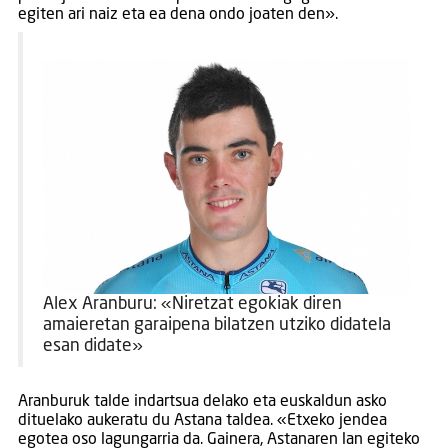
egiten ari naiz eta ea dena ondo joaten den».
Alex Aranburu: «Niretzat egokiak diren
amaieretan garaipena bilatzen utziko didatela
esan didate»
Aranburuk talde indartsua delako eta euskaldun asko
dituelako aukeratu du Astana taldea. «Etxeko jendea
egotea oso lagungarria da. Gainera, Astanaren lan egiteko