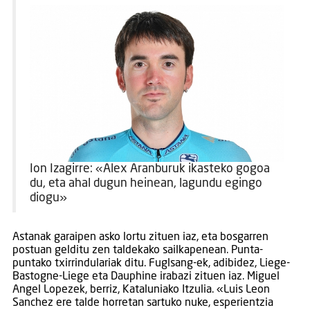
Ion Izagirre: «Alex Aranburuk ikasteko gogoa
du, eta ahal dugun heinean, lagundu egingo
diogu»
Astanak garaipen asko lortu zituen iaz, eta bosgarren
postuan gelditu zen taldekako sailkapenean. Punta-
puntako txirrindulariak ditu. Fuglsang-ek, adibidez, Liege-
Bastogne-Liege eta Dauphine irabazi zituen iaz. Miguel
Angel Lopezek, berriz, Kataluniako Itzulia. «Luis Leon
Sanchez ere talde horretan sartuko nuke, esperientzia