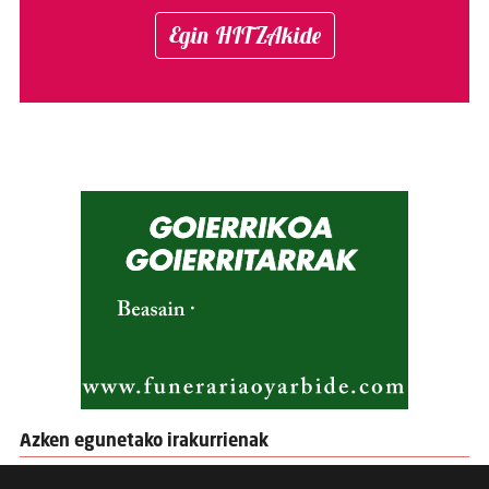
Egin HITZAkide
Azken egunetako irakurrienak