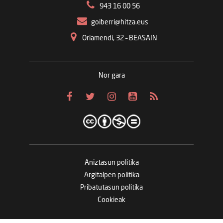
943 16 00 56
goiberri@hitza.eus
Oriamendi, 32 – BEASAIN
Nor gara
Aniztasun politika
Argitalpen politika
Pribatutasun politika
Cookieak