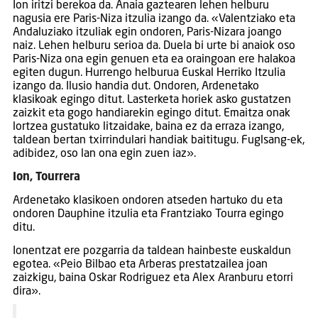
Ion iritzi berekoa da. Anaia gaztearen lehen helburu
nagusia ere Paris-Niza itzulia izango da. «Valentziako eta
Andaluziako itzuliak egin ondoren, Paris-Nizara joango
naiz. Lehen helburu serioa da. Duela bi urte bi anaiok oso
Paris-Niza ona egin genuen eta ea oraingoan ere halakoa
egiten dugun. Hurrengo helburua Euskal Herriko Itzulia
izango da. Ilusio handia dut. Ondoren, Ardenetako
klasikoak egingo ditut. Lasterketa horiek asko gustatzen
zaizkit eta gogo handiarekin egingo ditut. Emaitza onak
lortzea gustatuko litzaidake, baina ez da erraza izango,
taldean bertan txirrindulari handiak baititugu. Fuglsang-ek,
adibidez, oso lan ona egin zuen iaz».
Ion, Tourrera
Ardenetako klasikoen ondoren atseden hartuko du eta
ondoren Dauphine itzulia eta Frantziako Tourra egingo
ditu.
Ionentzat ere pozgarria da taldean hainbeste euskaldun
egotea. «Peio Bilbao eta Arberas prestatzailea joan
zaizkigu, baina Oskar Rodriguez eta Alex Aranburu etorri
dira».