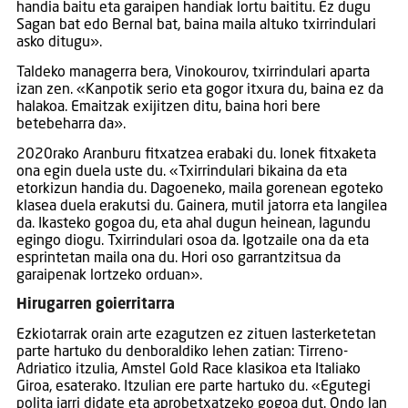
handia baitu eta garaipen handiak lortu baititu. Ez dugu
Sagan bat edo Bernal bat, baina maila altuko txirrindulari
asko ditugu».
Taldeko managerra bera, Vinokourov, txirrindulari aparta
izan zen. «Kanpotik serio eta gogor itxura du, baina ez da
halakoa. Emaitzak exijitzen ditu, baina hori bere
betebeharra da».
2020rako Aranburu fitxatzea erabaki du. Ionek fitxaketa
ona egin duela uste du. «Txirrindulari bikaina da eta
etorkizun handia du. Dagoeneko, maila gorenean egoteko
klasea duela erakutsi du. Gainera, mutil jatorra eta langilea
da. Ikasteko gogoa du, eta ahal dugun heinean, lagundu
egingo diogu. Txirrindulari osoa da. Igotzaile ona da eta
esprintetan maila ona du. Hori oso garrantzitsua da
garaipenak lortzeko orduan».
Hirugarren goierritarra
Ezkiotarrak orain arte ezagutzen ez zituen lasterketetan
parte hartuko du denboraldiko lehen zatian: Tirreno-
Adriatico itzulia, Amstel Gold Race klasikoa eta Italiako
Giroa, esaterako. Itzulian ere parte hartuko du. «Egutegi
polita jarri didate eta aprobetxatzeko gogoa dut. Ondo lan