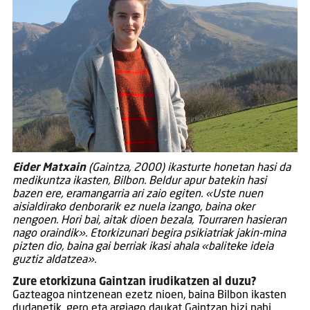
Eider Matxain
(Gaintza, 2000) ikasturte honetan hasi da
medikuntza ikasten, Bilbon. Beldur apur batekin hasi
bazen ere, eramangarria ari zaio egiten. «Uste nuen
aisialdirako denborarik ez nuela izango, baina oker
nengoen. Hori bai, aitak dioen bezala, Tourraren hasieran
nago oraindik». Etorkizunari begira psikiatriak jakin-mina
pizten dio, baina gai berriak ikasi ahala «baliteke ideia
guztiz aldatzea».
Zure etorkizuna Gaintzan irudikatzen al duzu?
Gazteagoa nintzenean ezetz nioen, baina Bilbon ikasten
dudanetik, gero eta argiago daukat Gaintzan bizi nahi