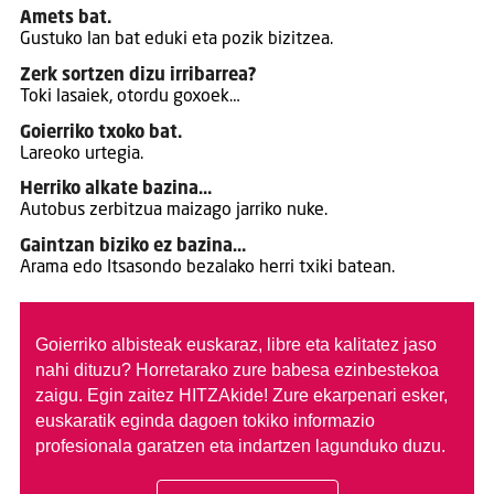
Amets bat.
Gustuko lan bat eduki eta pozik bizitzea.
Zerk sortzen dizu irribarrea?
Toki lasaiek, otordu goxoek…
Goierriko txoko bat.
Lareoko urtegia.
Herriko alkate bazina…
Autobus zerbitzua maizago jarriko nuke.
Gaintzan biziko ez bazina…
Arama edo Itsasondo bezalako herri txiki batean.
Goierriko albisteak euskaraz, libre eta kalitatez jaso
nahi dituzu?
Horretarako zure babesa ezinbestekoa
zaigu. Egin zaitez HITZAkide!
Zure ekarpenari esker,
euskaratik eginda dagoen tokiko informazio
profesionala garatzen eta indartzen lagunduko duzu.