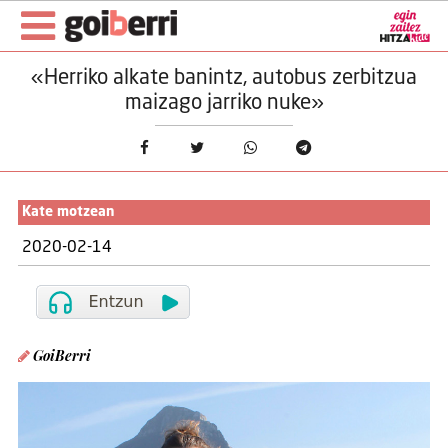
«Herriko alkate banintz, autobus zerbitzua
maizago jarriko nuke»
Kate motzean
2020-02-14
GoiBerri