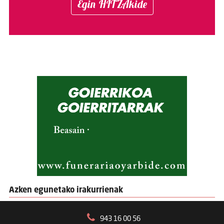
Egin HITZAkide
Azken egunetako irakurrienak
943 16 00 56