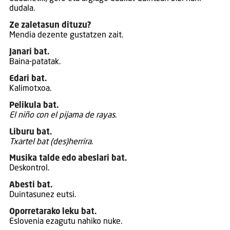
dudala.
Ze zaletasun dituzu?
Mendia dezente gustatzen zait.
Janari bat.
Baina-patatak.
Edari bat.
Kalimotxoa.
Pelikula bat.
El niño con el pijama de rayas
.
Liburu bat.
Txartel bat (des)herrira
.
Musika talde edo abeslari bat.
Deskontrol.
Abesti bat.
Duintasunez eutsi.
Oporretarako leku bat.
Eslovenia ezagutu nahiko nuke.