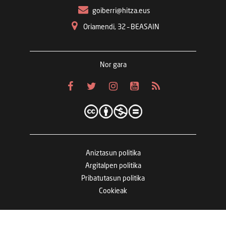
goiberri@hitza.eus
Oriamendi, 32 – BEASAIN
Nor gara
Aniztasun politika
Argitalpen politika
Pribatutasun politika
Cookieak