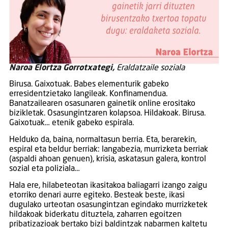
Naroa Elortza Gorrotxategi,
Eraldatzaile soziala
Birusa. Gaixotuak. Babes elementurik gabeko
erresidentzietako langileak. Konfinamendua.
Banatzailearen osasunaren gainetik online erositako
bizikletak. Osasungintzaren kolapsoa. Hildakoak. Birusa.
Gaixotuak… etenik gabeko espirala.
Helduko da, baina, normaltasun berria. Eta, berarekin,
espiral eta beldur berriak: langabezia, murrizketa berriak
(aspaldi ahoan genuen), krisia, askatasun galera, kontrol
sozial eta poliziala…
Hala ere, hilabeteotan ikasitakoa baliagarri izango zaigu
etorriko denari aurre egiteko. Besteak beste, ikasi
dugulako urteotan osasungintzan egindako murrizketek
hildakoak biderkatu dituztela, zaharren egoitzen
pribatizazioak bertako bizi baldintzak nabarmen kaltetu