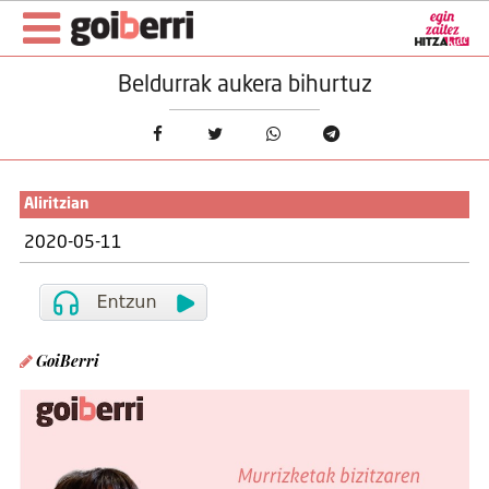
Beldurrak aukera bihurtuz
Aliritzian
2020-05-11
GoiBerri