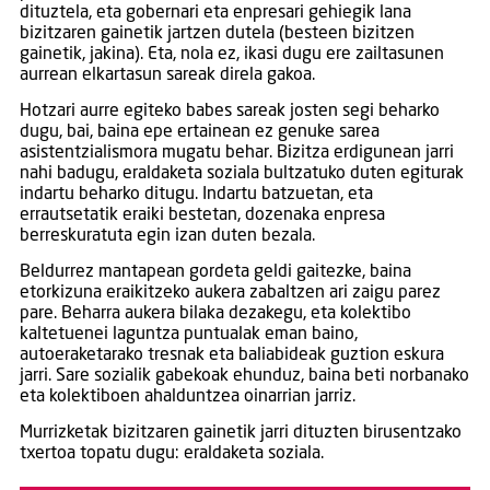
dituztela, eta gobernari eta enpresari gehiegik lana
bizitzaren gainetik jartzen dutela (besteen bizitzen
gainetik, jakina). Eta, nola ez, ikasi dugu ere zailtasunen
aurrean elkartasun sareak direla gakoa.
Hotzari aurre egiteko babes sareak josten segi beharko
dugu, bai, baina epe ertainean ez genuke sarea
asistentzialismora mugatu behar. Bizitza erdigunean jarri
nahi badugu, eraldaketa soziala bultzatuko duten egiturak
indartu beharko ditugu. Indartu batzuetan, eta
errautsetatik eraiki bestetan, dozenaka enpresa
berreskuratuta egin izan duten bezala.
Beldurrez mantapean gordeta geldi gaitezke, baina
etorkizuna eraikitzeko aukera zabaltzen ari zaigu parez
pare. Beharra aukera bilaka dezakegu, eta kolektibo
kaltetuenei laguntza puntualak eman baino,
autoeraketarako tresnak eta baliabideak guztion eskura
jarri. Sare sozialik gabekoak ehunduz, baina beti norbanako
eta kolektiboen ahalduntzea oinarrian jarriz.
Murrizketak bizitzaren gainetik jarri dituzten birusentzako
txertoa topatu dugu: eraldaketa soziala.