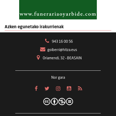
Azken egunetako irakurrienak
943 16 00 56
goiberri@hitza.eus
Oriamendi, 32 – BEASAIN
Nor gara