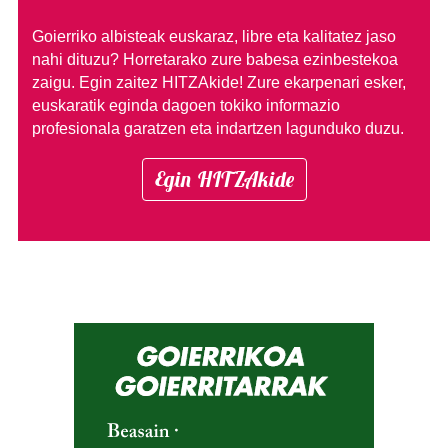
Goierriko albisteak euskaraz, libre eta kalitatez jaso
nahi dituzu?
Horretarako zure babesa ezinbestekoa
zaigu. Egin zaitez HITZAkide!
Zure ekarpenari esker,
euskaratik eginda dagoen tokiko informazio
profesionala garatzen eta indartzen lagunduko duzu.
Egin HITZAkide