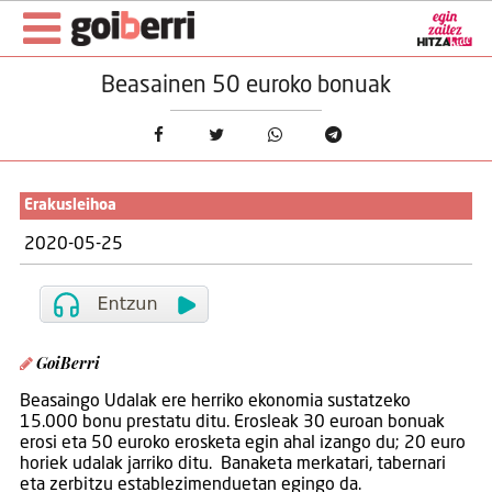
Beasainen 50 euroko bonuak
Erakusleihoa
2020-05-25
GoiBerri
Beasaingo Udalak ere herriko ekonomia sustatzeko
15.000 bonu prestatu ditu. Erosleak 30 euroan bonuak
erosi eta 50 euroko erosketa egin ahal izango du; 20 euro
horiek udalak jarriko ditu. Banaketa merkatari, tabernari
eta zerbitzu establezimenduetan egingo da.