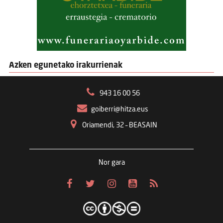
Azken egunetako irakurrienak
943 16 00 56
goiberri@hitza.eus
Oriamendi, 32 – BEASAIN
Nor gara