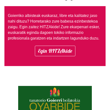
Goierriko albisteak euskaraz, libre eta kalitatez jaso
nahi dituzu?
Horretarako zure babesa ezinbestekoa
zaigu. Egin zaitez HITZAkide!
Zure ekarpenari esker,
euskaratik eginda dagoen tokiko informazio
profesionala garatzen eta indartzen lagunduko duzu.
Egin HITZAkide