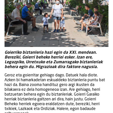
Goierriko biztanleria hazi egin da XXI. mendean.
Bereziki, Goierri beheko herriei esker. Izan ere,
Legazpiko, Urretxuko eta Zumarragako biztanleriak
behera egin du. Migrazioak dira faktore nagusia.
Geroz eta goierritar gehiago dago. Datuek hala diote.
Azken bi hamarkadetan eskualdeko biztanleria puntu bat
hazi da. Baina zooma handituz gero argi ikusten da
bilakaera ez dela homogeneoa izan. Are gehiago, herri
batzuetan behera egin du biztanleriak. Goierri Garaiko
herriak biztanleria galtzen ari dira, hain justu. Goierri
Beheko herriek egoera eraldatzen dute, bereziki, herri
txikiek, Lazkaok eta Ordiziak. Halere, egon badaude