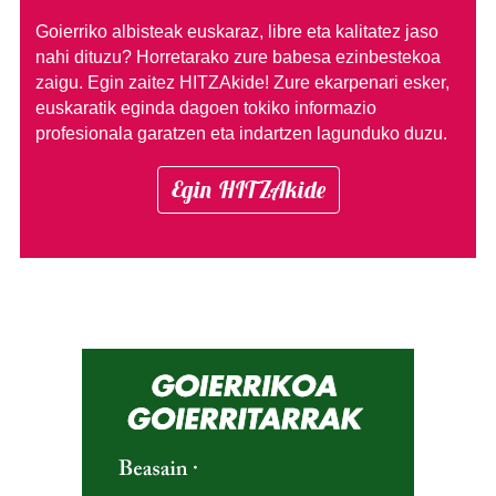
Goierriko albisteak euskaraz, libre eta kalitatez jaso
nahi dituzu?
Horretarako zure babesa ezinbestekoa
zaigu. Egin zaitez HITZAkide!
Zure ekarpenari esker,
euskaratik eginda dagoen tokiko informazio
profesionala garatzen eta indartzen lagunduko duzu.
Egin HITZAkide