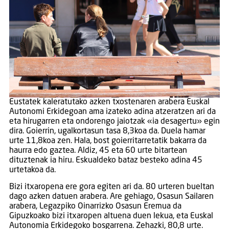
Eustatek kaleratutako azken txostenaren arabera Euskal
Autonomi Erkidegoan ama izateko adina atzeratzen ari da
eta hirugarren eta ondorengo jaiotzak «ia desagertu» egin
dira. Goierrin, ugalkortasun tasa 8,3koa da. Duela hamar
urte 11,8koa zen. Hala, bost goierritarretatik bakarra da
haurra edo gaztea. Aldiz, 45 eta 60 urte bitartean
dituztenak ia hiru. Eskualdeko bataz besteko adina 45
urtetakoa da.
Bizi itxaropena ere gora egiten ari da. 80 urteren bueltan
dago azken datuen arabera. Are gehiago, Osasun Sailaren
arabera, Legazpiko Oinarrizko Osasun Eremua da
Gipuzkoako bizi itxaropen altuena duen lekua, eta Euskal
Autonomia Erkidegoko bosgarrena. Zehazki, 80,8 urte.