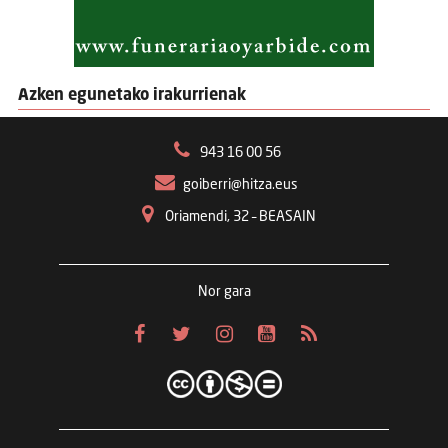
Azken egunetako irakurrienak
943 16 00 56
goiberri@hitza.eus
Oriamendi, 32 – BEASAIN
Nor gara