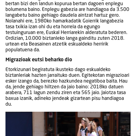
bertan bizi den landun kopurua bertan dagoen enplegu
bolumena baino. Enplegu gabezia are handiagoa da 3.500
langabetu baino gehiago daudela aintzat hartuz gero.
Nolanahi ere, 1980ko hamarkadatik Goierrik langabezia
tasa txikia izan ohi du eta horrela da egungo
testuinguruan ere, Euskal Herriarekin alderatuta bederen.
Ordizian, 10.000 biztanleko langa gainditu zuten 2018.
urtean eta Beasainen atzetik eskualdeko herririk
populatuena da.
Migrazioak eutsi beharko dio
Etorkizunari begiratuta ikusteko dago eskualdeko
biztanleriak hazten jarraituko duen. Egitekotan migrazioari
esker izango da, berezko hazkundea negatiboa baita. Hau
da, jende gehiago hiltzen da jaio baino: 2018ko datuen
arabera, 711 lagun zendu ziren eta 565 jaio. Jaiotza tasa
baxua izanik, adineko jendeak gizartean pisu handiagoa
du.