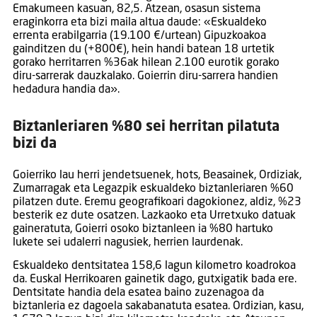
Emakumeen kasuan, 82,5. Atzean, osasun sistema
eraginkorra eta bizi maila altua daude: «Eskualdeko
errenta erabilgarria (19.100 €/urtean) Gipuzkoakoa
gainditzen du (+800€), hein handi batean 18 urtetik
gorako herritarren %36ak hilean 2.100 eurotik gorako
diru-sarrerak dauzkalako. Goierrin diru-sarrera handien
hedadura handia da».
Biztanleriaren %80 sei herritan pilatuta
bizi da
Goierriko lau herri jendetsuenek, hots, Beasainek, Ordiziak,
Zumarragak eta Legazpik eskualdeko biztanleriaren %60
pilatzen dute. Eremu geografikoari dagokionez, aldiz, %23
besterik ez dute osatzen. Lazkaoko eta Urretxuko datuak
gaineratuta, Goierri osoko biztanleen ia %80 hartuko
lukete sei udalerri nagusiek, herrien laurdenak.
Eskualdeko dentsitatea 158,6 lagun kilometro koadrokoa
da. Euskal Herrikoaren gainetik dago, gutxigatik bada ere.
Dentsitate handia dela esatea baino zuzenagoa da
biztanleria ez dagoela sakabanatuta esatea. Ordizian, kasu,