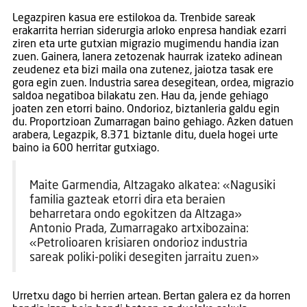
Legazpiren kasua ere estilokoa da. Trenbide sareak
erakarrita herrian siderurgia arloko enpresa handiak ezarri
ziren eta urte gutxian migrazio mugimendu handia izan
zuen. Gainera, lanera zetozenak haurrak izateko adinean
zeudenez eta bizi maila ona zutenez, jaiotza tasak ere
gora egin zuen. Industria sarea desegitean, ordea, migrazio
saldoa negatiboa bilakatu zen. Hau da, jende gehiago
joaten zen etorri baino. Ondorioz, biztanleria galdu egin
du. Proportzioan Zumarragan baino gehiago. Azken datuen
arabera, Legazpik, 8.371 biztanle ditu, duela hogei urte
baino ia 600 herritar gutxiago.
Maite Garmendia, Altzagako alkatea: «Nagusiki
familia gazteak etorri dira eta beraien
beharretara ondo egokitzen da Altzaga»
Antonio Prada, Zumarragako artxibozaina:
«Petrolioaren krisiaren ondorioz industria
sareak poliki-poliki desegiten jarraitu zuen»
Urretxu dago bi herrien artean. Bertan galera ez da horren