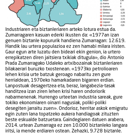
Industriaren eta biztanleriaren arteko lotura estua da.
Zumarragaren kasuan ederki ikusten da: «1977an izan
genuen biztanle kopururik handiena Zumarragan: 12.619.
Handik lau urtera populazioa ez zen hamabi milara iristen.
Gaur egun arte luzatu den bideari ekin genion, ia urtero
errepikatzen diren jaitsiera txikiak ditugula», dio Antonio
Prada Zumarragako Udaleko artxibozainak biztanleriaren
bilakaerari buruzko txostenean. «1973ko petrolioaren
lehen krisia urte batzuk geroago nabaritu zen gure
herrialdean, 1970eko hamarkadaren bigarren erdian.
Lanpostuak desagertzea eta, beraz, langabezia-tasak
handitzea izan ziren lehen krisi haren ondoriorik
nabarmenenak. Hurrengo urteetan industria sareak, gure
tokiko ekonomiaren oinarri nagusiak, poliki-poliki
desegiten jarraitu zuen». Ondorioz, herritar askok emigratu
egin zuten lana topatzeko aukera handiagoak zituzten
beste eskualde batzuetara. Gaindegiaren datuen arabera,
2014. urtean Zumarraga ez zen 10.000 biztanleko langara
iritsi, ia mende erdiaren ostean. Zehazki, 9.728 biztanle.