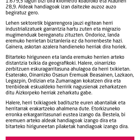
1.679,3 lagun bizi dira kilometro koadroko eta Ataunen
28,9. Aldeak handiagoak izan daitezke auzoz auzo
begiratuz gero.
Lehen sektoretik bigarrengora jauzi egitean herri
industrializatuek garrantzia hartu zuten eta migrazio
mugimenduak bereganatu zituzten. Ondorioz, landa
eremuko herrietan biztanleria ez da horrenbeste hazi.
Gainera, askotan azalera handieneko herriak dira horiek.
Bitarteko hiriguneen eta landa eremuko herrien arteko
distantzia txikia da geografikoki. Halere, oinarrizko
zerbitzuen eskuragarritasuna ahulagoa da herri txikietan.
Esaterako, Oinarrizko Osasun Eremuak Beasainen, Lazkaon,
Legazpin, Ordizian eta Zumarragan kokatzen dira eta
trenbideak eskualdeko herririk nagusienak zeharkatzen
ditu Aizkorpeko herriak zeharkatu gabe.
Halere, herri txikiagoek badituzte euren abantailak eta
herritarrak erakartzeko ahalmena dute. Etorkizuneko
erronka erkargarritasunari eustea izango da. Bestela, bi
eremuen arteko aldeak handiagoak izango dira eta
bitarteko hiriguneetan pilaketak handiagoak izango dira.