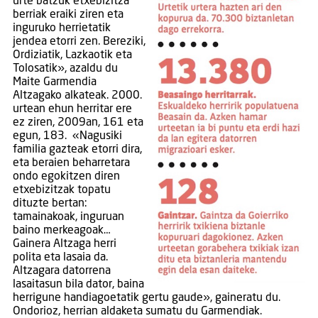
urte batzuk etxebizitza
berriak eraiki ziren eta
inguruko herrietatik
jendea etorri zen. Bereziki,
Ordiziatik, Lazkaotik eta
Tolosatik», azaldu du
Maite Garmendia
Altzagako alkateak. 2000.
urtean ehun herritar ere
ez ziren, 2009an, 161 eta
egun, 183. «Nagusiki
familia gazteak etorri dira,
eta beraien beharretara
ondo egokitzen diren
etxebizitzak topatu
dituzte bertan:
tamainakoak, inguruan
baino merkeagoak…
Gainera Altzaga herri
polita eta lasaia da.
Altzagara datorrena
lasaitasun bila dator, baina
herrigune handiagoetatik gertu gaude», gaineratu du.
Ondorioz, herrian aldaketa sumatu du Garmendiak.