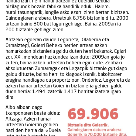
handia izan, hein handi batean ez duelako sekula
bizilagunek bezain fabrika handirik eduki. Halere,
hurbiltasunagatik, langile asko ezarri ziren bertan bizitzen.
Gaindegiaren arabera, Urretxuk 6.756 biztanle ditu, 2000.
urtean baino 300 bat lagun gehiago. Baina, 2009an ia
200 biztanle gehiago ziren.
Antzeko egoeran daude Legorreta, Olaberria eta
Ormaiztegi, Goierri Beheko herrien artean azken
hamarkadan biztanleria galdu duten herri bakarrak. Egiari
zor, XXI. mendean hazkundea izan dute: 2009an goia jo
zuten, baina azken urteetan behera egin dute. Zenbaki
absolutuetan Zumarragak eta Legazpik biztanle gutxiago
galdu dituzte, baina herri txikiagoak izanik, bakoitzaren
eragina handiagoa da proportzioan. Ondorioz, Legorreta da
azken hamar urteetan Goierrin biztanleria gehien galdu
duen herria: 1.494 izatetik 1.417 herritar izatera igaro
dira.
Albo alboan dago
txanponaren beste aldea:
Altzaga. Azken hamar
urteetan Goierrin gehien
hazi den herria da. «Duela