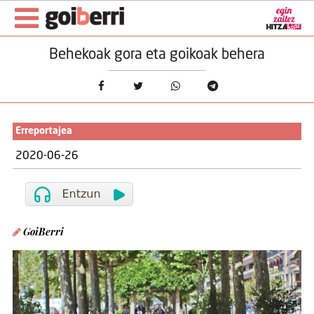
Behekoak gora eta goikoak behera
Erreportajea
2020-06-26
GoiBerri