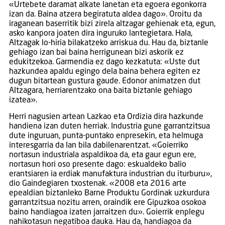
«Urtebete daramat alkate lanetan eta egoera egonkorra
izan da. Baina atzera begiratuta aldea dago». Oroitu da
iraganean baserritik bizi zirela altzagar gehienak eta, egun,
asko kanpora joaten dira inguruko lantegietara. Hala,
Altzagak lo-hiria bilakatzeko arriskua du. Hau da, biztanle
gehiago izan bai baina herrigunean bizi askorik ez
edukitzekoa. Garmendia ez dago kezkatuta: «Uste dut
hazkundea apaldu egingo dela baina behera egiten ez
dugun bitartean gustura gaude. Edonor animatzen dut
Altzagara, herriarentzako ona baita biztanle gehiago
izatea».
Herri nagusien artean Lazkao eta Ordizia dira hazkunde
handiena izan duten herriak. Industria gune garrantzitsua
dute inguruan, punta-puntako enpresekin, eta helmuga
interesgarria da lan bila dabilenarentzat. «Goierriko
nortasun industriala aspaldikoa da, eta gaur egun ere,
nortasun hori oso presente dago: eskualdeko balio
erantsiaren ia erdiak manufaktura industrian du iturburu»,
dio Gaindegiaren txostenak. «2008 eta 2016 arte
epealdian biztanleko Barne Produktu Gordinak uzkurdura
garrantzitsua nozitu arren, oraindik ere Gipuzkoa osokoa
baino handiagoa izaten jarraitzen du». Goierrik enplegu
nahikotasun negatiboa dauka. Hau da, handiagoa da