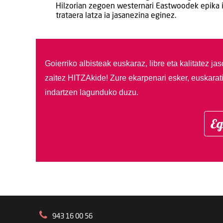
Hilzorian zegoen westernari Eastwoodek epika itz
trataera latza ia jasanezina eginez.
Goierriko albisteak euskaraz, libre eta kalitatez ja
zaitez HITZAkide!
Zure ekarpenari esker, euskarat
indartzen lagunduko duzu.
Eg
943 16 00 56