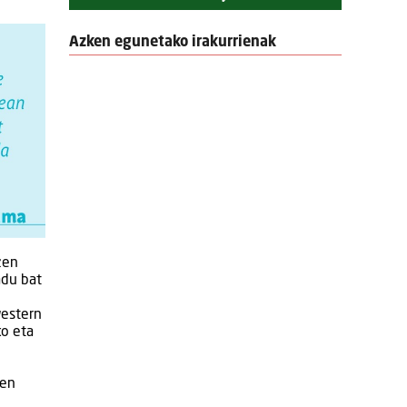
Azken egunetako irakurrienak
zen
adu bat
western
ko eta
den