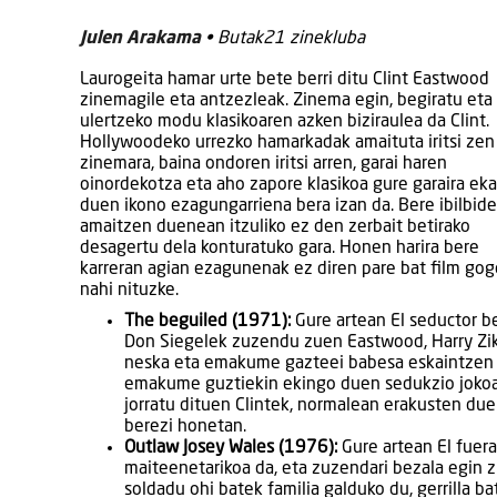
Julen Arakama
• Butak21 zinekluba
Laurogeita hamar urte bete berri ditu Clint Eastwood
zinemagile eta antzezleak. Zinema egin, begiratu eta
ulertzeko modu klasikoaren azken biziraulea da Clint.
Hollywoodeko urrezko hamarkadak amaituta iritsi zen
zinemara, baina ondoren iritsi arren, garai haren
oinordekotza eta aho zapore klasikoa gure garaira eka
duen ikono ezagungarriena bera izan da. Bere ibilbid
amaitzen duenean itzuliko ez den zerbait betirako
desagertu dela konturatuko gara. Honen harira bere
karreran agian ezagunenak ez diren pare bat film gog
nahi nituzke.
The beguiled (1971):
Gure artean El seductor b
Don Siegelek zuzendu zuen Eastwood, Harry Ziki
neska eta emakume gazteei babesa eskaintzen d
emakume guztiekin ekingo duen sedukzio jokoak,
jorratu dituen Clintek, normalean erakusten duen
berezi honetan.
Outlaw Josey Wales (1976):
Gure artean El fuera
maiteenetarikoa da, eta zuzendari bezala egin z
soldadu ohi batek familia galduko du, gerrilla b