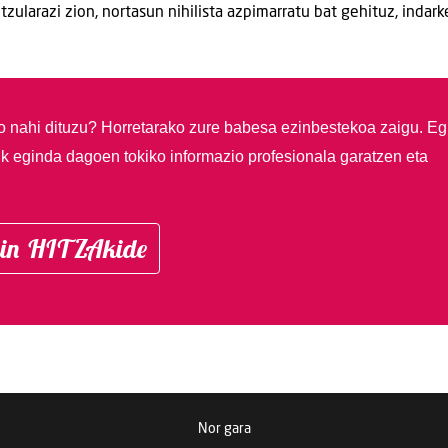
ularazi zion, nortasun nihilista azpimarratu bat gehituz, indark
so nahi dituzu?
Horretarako zure babesa ezinbestekoa zaigu. Eg
ik eginda dagoen tokiko informazio profesionala garatzen eta
in HITZAkide
Nor gara