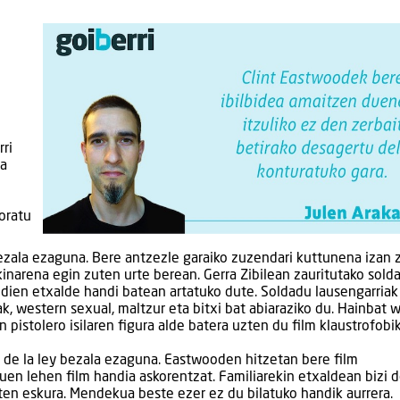
rri
ea
oratu
ezala ezaguna. Bere antzezle garaiko zuzendari kuttunena izan 
narena egin zuten urte berean. Gerra Zibilean zauritutako sold
ien etxalde handi batean artatuko dute. Soldadu lausengarriak
 western sexual, maltzur eta bitxi bat abiaraziko du. Hainbat 
 pistolero isilaren figura alde batera uzten du film klaustrofobi
 de la ley bezala ezaguna. Eastwooden hitzetan bere film
uen lehen film handia askorentzat. Familiarekin etxaldean bizi 
aten eskura. Mendekua beste ezer ez du bilatuko handik aurrera.