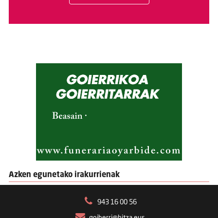
Azken egunetako irakurrienak
943 16 00 56