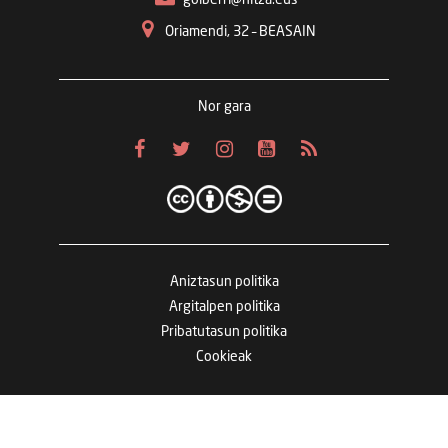
goiberri@hitza.eus
Oriamendi, 32 – BEASAIN
Nor gara
Aniztasun politika
Argitalpen politika
Pribatutasun politika
Cookieak