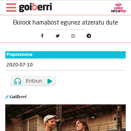
Ekirock hamabost egunez atzeratu dute
Proposamena
2020-07-10
GoiBerri