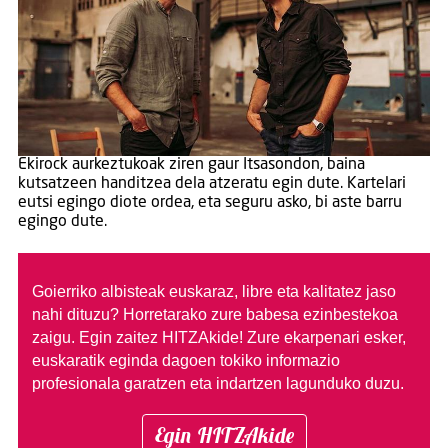
Ekirock aurkeztukoak ziren gaur Itsasondon, baina
kutsatzeen handitzea dela atzeratu egin dute. Kartelari
eutsi egingo diote ordea, eta seguru asko, bi aste barru
egingo dute.
Goierriko albisteak euskaraz, libre eta kalitatez jaso
nahi dituzu?
Horretarako zure babesa ezinbestekoa
zaigu. Egin zaitez HITZAkide!
Zure ekarpenari esker,
euskaratik eginda dagoen tokiko informazio
profesionala garatzen eta indartzen lagunduko duzu.
Egin HITZAkide