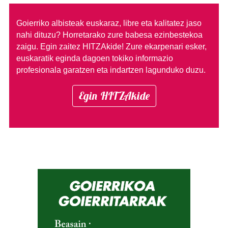
Goierriko albisteak euskaraz, libre eta kalitatez jaso
nahi dituzu?
Horretarako zure babesa ezinbestekoa
zaigu. Egin zaitez HITZAkide!
Zure ekarpenari esker,
euskaratik eginda dagoen tokiko informazio
profesionala garatzen eta indartzen lagunduko duzu.
Egin HITZAkide