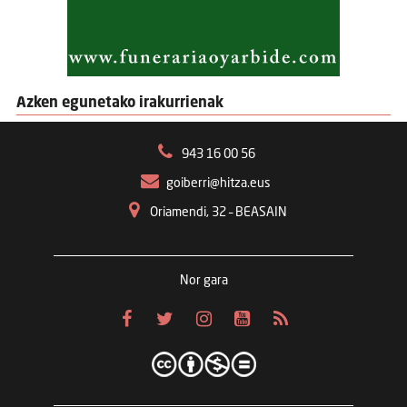
Azken egunetako irakurrienak
943 16 00 56
goiberri@hitza.eus
Oriamendi, 32 – BEASAIN
Nor gara