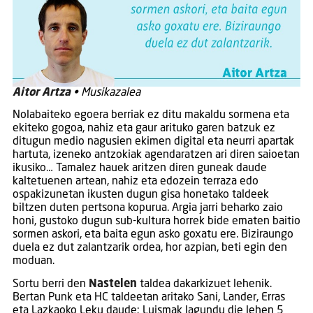
Aitor Artza
• Musikazalea
Nolabaiteko egoera berriak ez ditu makaldu sormena eta
ekiteko gogoa, nahiz eta gaur arituko garen batzuk ez
ditugun medio nagusien ekimen digital eta neurri apartak
hartuta, izeneko antzokiak agendaratzen ari diren saioetan
ikusiko… Tamalez hauek aritzen diren guneak daude
kaltetuenen artean, nahiz eta edozein terraza edo
ospakizunetan ikusten dugun gisa honetako taldeek
biltzen duten pertsona kopurua. Argia jarri beharko zaio
honi, gustoko dugun sub-kultura horrek bide ematen baitio
sormen askori, eta baita egun asko goxatu ere. Biziraungo
duela ez dut zalantzarik ordea, hor azpian, beti egin den
moduan.
Sortu berri den
Nastelen
taldea dakarkizuet lehenik.
Bertan Punk eta HC taldeetan aritako Sani, Lander, Erras
eta Lazkaoko Leku daude; Luismak lagundu die lehen 5