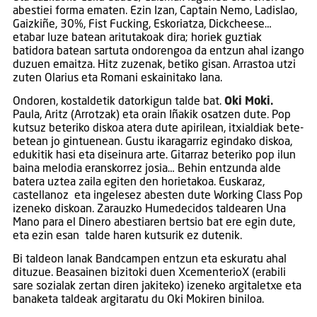
abestiei forma ematen. Ezin Izan, Captain Nemo, Ladislao,
Gaizkiñe, 30%, Fist Fucking, Eskoriatza, Dickcheese…
etabar luze batean aritutakoak dira; horiek guztiak
batidora batean sartuta ondorengoa da entzun ahal izango
duzuen emaitza. Hitz zuzenak, betiko gisan. Arrastoa utzi
zuten Olarius eta Romani eskainitako lana.
Ondoren, kostaldetik datorkigun talde bat.
Oki Moki.
Paula, Aritz (Arrotzak) eta orain Iñakik osatzen dute. Pop
kutsuz beteriko diskoa atera dute apirilean, itxialdiak bete-
betean jo gintuenean. Gustu ikaragarriz egindako diskoa,
edukitik hasi eta diseinura arte. Gitarraz beteriko pop ilun
baina melodia eranskorrez josia… Behin entzunda alde
batera uztea zaila egiten den horietakoa. Euskaraz,
castellanoz eta ingelesez abesten dute Working Class Pop
izeneko diskoan. Zarauzko Humedecidos taldearen Una
Mano para el Dinero abestiaren bertsio bat ere egin dute,
eta ezin esan talde haren kutsurik ez dutenik.
Bi taldeon lanak Bandcampen entzun eta eskuratu ahal
dituzue. Beasainen bizitoki duen XcementerioX (erabili
sare sozialak zertan diren jakiteko) izeneko argitaletxe eta
banaketa taldeak argitaratu du Oki Mokiren biniloa.