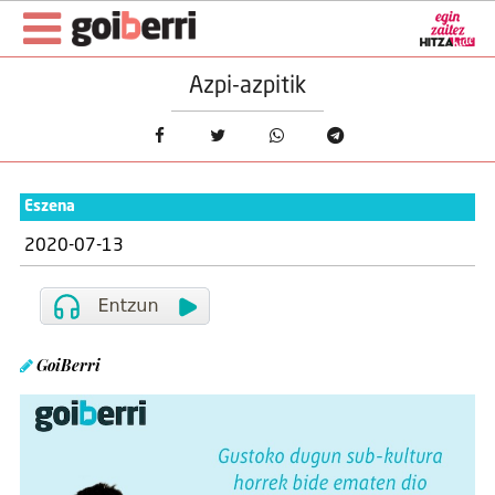
Azpi-azpitik
Eszena
2020-07-13
GoiBerri