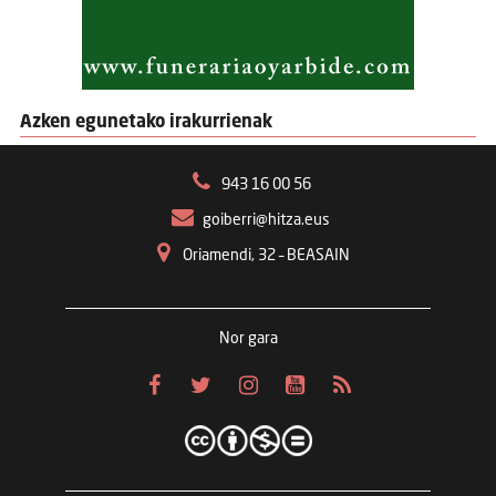
Azken egunetako irakurrienak
943 16 00 56
goiberri@hitza.eus
Oriamendi, 32 – BEASAIN
Nor gara