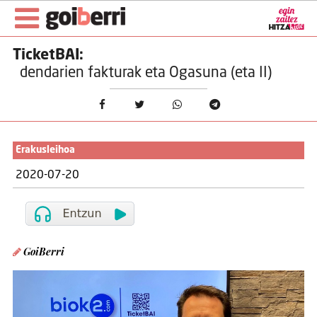
TicketBAI:
dendarien fakturak eta Ogasuna (eta II)
Erakusleihoa
2020-07-20
GoiBerri