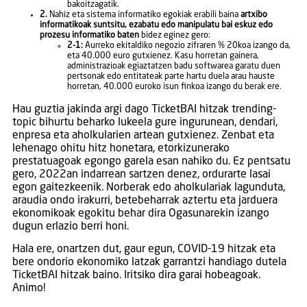
bakoitzagatik.
2.
Nahiz eta sistema informatiko egokiak erabili baina
artxibo
informatikoak suntsitu, ezabatu edo manipulatu bai eskuz edo
prozesu informatiko baten
bidez eginez gero:
2-1:
Aurreko ekitaldiko negozio zifraren % 20koa izango da,
eta 40.000 euro gutxienez. Kasu horretan gainera,
administrazioak egiaztatzen badu softwarea garatu duen
pertsonak edo entitateak parte hartu duela arau hauste
horretan, 40.000 euroko isun finkoa izango du berak ere.
Hau guztia jakinda argi dago TicketBAI hitzak trending-
topic bihurtu beharko lukeela gure ingurunean, dendari,
enpresa eta aholkularien artean gutxienez. Zenbat eta
lehenago ohitu hitz honetara, etorkizunerako
prestatuagoak egongo garela esan nahiko du. Ez pentsatu
gero, 2022an indarrean sartzen denez, ordurarte lasai
egon gaitezkeenik. Norberak edo aholkulariak lagunduta,
araudia ondo irakurri, betebeharrak aztertu eta jarduera
ekonomikoak egokitu behar dira Ogasunarekin izango
dugun erlazio berri honi.
Hala ere, onartzen dut, gaur egun, COVID-19 hitzak eta
bere ondorio ekonomiko latzak garrantzi handiago dutela
TicketBAI hitzak baino. Iritsiko dira garai hobeagoak.
Animo!