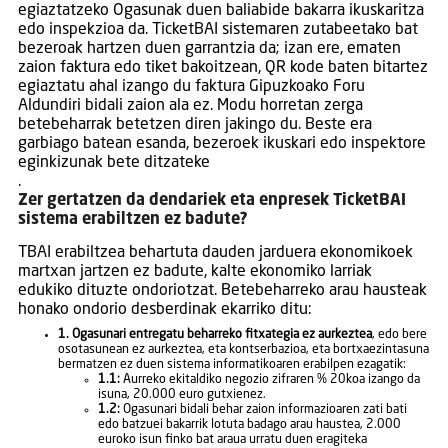
egiaztatzeko Ogasunak duen baliabide bakarra ikuskaritza
edo inspekzioa da. TicketBAI sistemaren zutabeetako bat
bezeroak hartzen duen garrantzia da; izan ere, ematen
zaion faktura edo tiket bakoitzean, QR kode baten bitartez
egiaztatu ahal izango du faktura Gipuzkoako Foru
Aldundiri bidali zaion ala ez. Modu horretan zerga
betebeharrak betetzen diren jakingo du. Beste era
garbiago batean esanda, bezeroek ikuskari edo inspektore
eginkizunak bete ditzateke
.
Zer gertatzen da dendariek eta enpresek TicketBAI
sistema erabiltzen ez badute?
TBAI erabiltzea behartuta dauden jarduera ekonomikoek
martxan jartzen ez badute, kalte ekonomiko larriak
edukiko dituzte ondoriotzat. Betebeharreko arau hausteak
honako ondorio desberdinak ekarriko ditu:
1. Ogasunari entregatu beharreko fitxategia ez aurkeztea
, edo bere
osotasunean ez aurkeztea, eta kontserbazioa, eta bortxaezintasuna
bermatzen ez duen sistema informatikoaren erabilpen ezagatik:
1.1:
Aurreko ekitaldiko negozio zifraren % 20koa izango da
isuna, 20.000 euro gutxienez.
1.2:
Ogasunari bidali behar zaion informazioaren zati bati
edo batzuei bakarrik lotuta badago arau haustea, 2.000
euroko isun finko bat araua urratu duen eragiteka