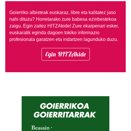
Goierriko albisteak euskaraz, libre eta kalitatez jaso
nahi dituzu?
Horretarako zure babesa ezinbestekoa
zaigu. Egin zaitez HITZAkide!
Zure ekarpenari esker,
euskaratik eginda dagoen tokiko informazio
profesionala garatzen eta indartzen lagunduko duzu.
Egin HITZAkide