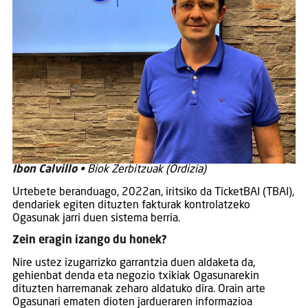
Ibon Calvillo
• Biok Zerbitzuak (Ordizia)
Urtebete beranduago, 2022an, iritsiko da TicketBAI (TBAI),
dendariek egiten dituzten fakturak kontrolatzeko
Ogasunak jarri duen sistema berria.
Zein eragin izango du honek?
Nire ustez izugarrizko garrantzia duen aldaketa da,
gehienbat denda eta negozio txikiak Ogasunarekin
dituzten harremanak zeharo aldatuko dira. Orain arte
Ogasunari ematen dioten jardueraren informazioa