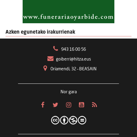
Azken egunetako irakurrienak
943 16 00 56
goiberri@hitza.eus
Oriamendi, 32 – BEASAIN
Nor gara