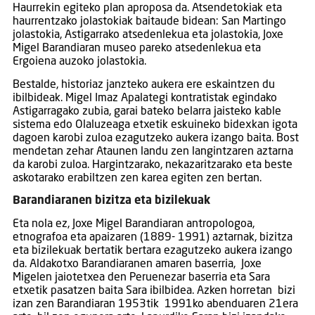
Haurrekin egiteko plan aproposa da. Atsendetokiak eta
haurrentzako jolastokiak baitaude bidean: San Martingo
jolastokia, Astigarrako atsedenlekua eta jolastokia, Joxe
Migel Barandiaran museo pareko atsedenlekua eta
Ergoiena auzoko jolastokia.
Bestalde, historiaz janzteko aukera ere eskaintzen du
ibilbideak. Migel Imaz Apalategi kontratistak egindako
Astigarragako zubia, garai bateko belarra jaisteko kable
sistema edo Olaluzeaga etxetik eskuineko bidexkan igota
dagoen karobi zuloa ezagutzeko aukera izango baita. Bost
mendetan zehar Ataunen landu zen langintzaren aztarna
da karobi zuloa. Hargintzarako, nekazaritzarako eta beste
askotarako erabiltzen zen karea egiten zen bertan.
Barandiaranen bizitza eta bizilekuak
Eta nola ez, Joxe Migel Barandiaran antropologoa,
etnografoa eta apaizaren (1889- 1991) aztarnak, bizitza
eta bizilekuak bertatik bertara ezagutzeko aukera izango
da. Aldakotxo Barandiaranen amaren baserria, Joxe
Migelen jaiotetxea den Peruenezar baserria eta Sara
etxetik pasatzen baita Sara ibilbidea. Azken horretan bizi
izan zen Barandiaran 1953tik 1991ko abenduaren 21era