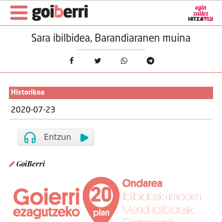
Sara ibilbidea, Barandiaranen muina
Historikoa
2020-07-23
GoiBerri