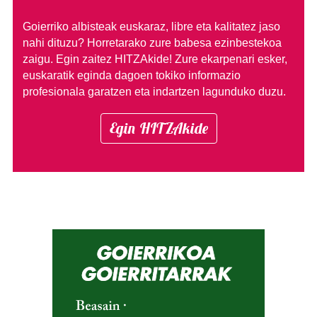
Goierriko albisteak euskaraz, libre eta kalitatez jaso
nahi dituzu?
Horretarako zure babesa ezinbestekoa
zaigu. Egin zaitez HITZAkide!
Zure ekarpenari esker,
euskaratik eginda dagoen tokiko informazio
profesionala garatzen eta indartzen lagunduko duzu.
Egin HITZAkide