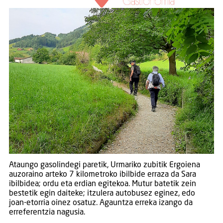
Ataungo gasolindegi paretik, Urmariko zubitik Ergoiena
auzoraino arteko 7 kilometroko ibilbide erraza da Sara
ibilbidea; ordu eta erdian egitekoa. Mutur batetik zein
bestetik egin daiteke; itzulera autobusez eginez, edo
joan-etorria oinez osatuz. Agauntza erreka izango da
erreferentzia nagusia.