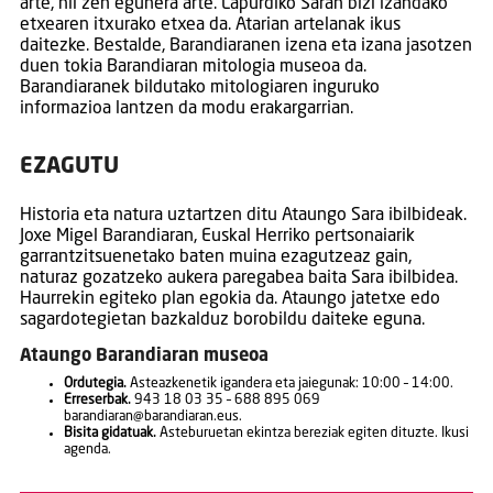
arte, hil zen egunera arte. Lapurdiko Saran bizi izandako
etxearen itxurako etxea da. Atarian artelanak ikus
daitezke. Bestalde, Barandiaranen izena eta izana jasotzen
duen tokia Barandiaran mitologia museoa da.
Barandiaranek bildutako mitologiaren inguruko
informazioa lantzen da modu erakargarrian.
EZAGUTU
Historia eta natura uztartzen ditu Ataungo Sara ibilbideak.
Joxe Migel Barandiaran, Euskal Herriko pertsonaiarik
garrantzitsuenetako baten muina ezagutzeaz gain,
naturaz gozatzeko aukera paregabea baita Sara ibilbidea.
Haurrekin egiteko plan egokia da. Ataungo jatetxe edo
sagardotegietan bazkalduz borobildu daiteke eguna.
Ataungo Barandiaran museoa
Ordutegia.
Asteazkenetik igandera eta jaiegunak: 10:00 – 14:00.
Erreserbak.
943 18 03 35 – 688 895 069
barandiaran@barandiaran.eus.
Bisita gidatuak.
Asteburuetan ekintza bereziak egiten dituzte. Ikusi
agenda.