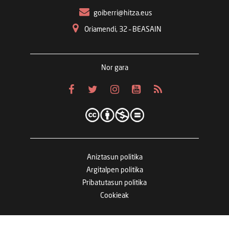
goiberri@hitza.eus
Oriamendi, 32 – BEASAIN
Nor gara
Aniztasun politika
Argitalpen politika
Pribatutasun politika
Cookieak