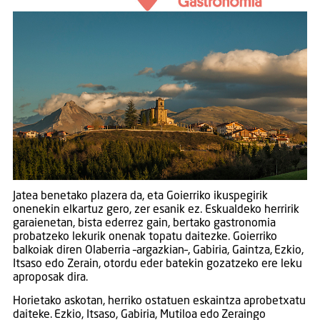
Jatea benetako plazera da, eta Goierriko ikuspegirik
onenekin elkartuz gero, zer esanik ez. Eskualdeko herririk
garaienetan, bista ederrez gain, bertako gastronomia
probatzeko lekurik onenak topatu daitezke. Goierriko
balkoiak diren Olaberria –argazkian–, Gabiria, Gaintza, Ezkio,
Itsaso edo Zerain, otordu eder batekin gozatzeko ere leku
aproposak dira.
Horietako askotan, herriko ostatuen eskaintza aprobetxatu
daiteke. Ezkio, Itsaso, Gabiria, Mutiloa edo Zeraingo