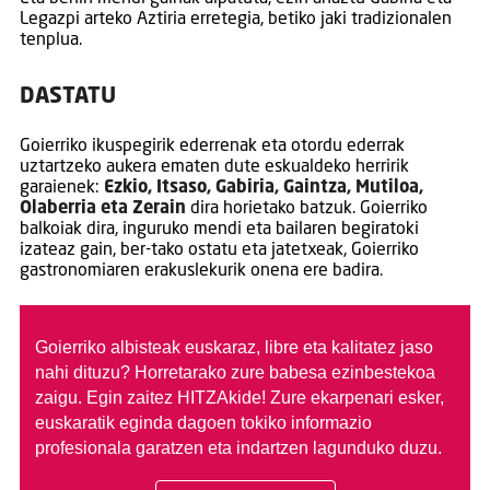
Legazpi arteko Aztiria erretegia, betiko jaki tradizionalen
tenplua.
DASTATU
Goierriko ikuspegirik ederrenak eta otordu ederrak
uztartzeko aukera ematen dute eskualdeko herririk
garaienek:
Ezkio, Itsaso, Gabiria, Gaintza, Mutiloa,
Olaberria eta Zerain
dira horietako batzuk. Goierriko
balkoiak dira, inguruko mendi eta bailaren begiratoki
izateaz gain, ber-tako ostatu eta jatetxeak, Goierriko
gastronomiaren erakuslekurik onena ere badira.
Goierriko albisteak euskaraz, libre eta kalitatez jaso
nahi dituzu?
Horretarako zure babesa ezinbestekoa
zaigu. Egin zaitez HITZAkide!
Zure ekarpenari esker,
euskaratik eginda dagoen tokiko informazio
profesionala garatzen eta indartzen lagunduko duzu.