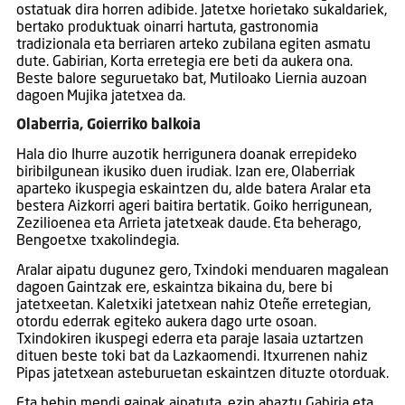
ostatuak dira horren adibide. Jatetxe horietako sukaldariek,
bertako produktuak oinarri hartuta, gastronomia
tradizionala eta berriaren arteko zubilana egiten asmatu
dute. Gabirian, Korta erretegia ere beti da aukera ona.
Beste balore seguruetako bat, Mutiloako Liernia auzoan
dagoen Mujika jatetxea da.
Olaberria, Goierriko balkoia
Hala dio Ihurre auzotik herrigunera doanak errepideko
biribilgunean ikusiko duen irudiak. Izan ere, Olaberriak
aparteko ikuspegia eskaintzen du, alde batera Aralar eta
bestera Aizkorri ageri baitira bertatik. Goiko herrigunean,
Zezilioenea eta Arrieta jatetxeak daude. Eta beherago,
Bengoetxe txakolindegia.
Aralar aipatu dugunez gero, Txindoki menduaren magalean
dagoen Gaintzak ere, eskaintza bikaina du, bere bi
jatetxeetan. Kaletxiki jatetxean nahiz Oteñe erretegian,
otordu ederrak egiteko aukera dago urte osoan.
Txindokiren ikuspegi ederra eta paraje lasaia uztartzen
dituen beste toki bat da Lazkaomendi. Itxurrenen nahiz
Pipas jatetxean asteburuetan eskaintzen dituzte otorduak.
Eta behin mendi gainak aipatuta, ezin ahaztu Gabiria eta