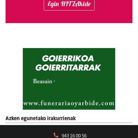
Egin HITZAkide
Azken egunetako irakurrienak
943 16 00 56