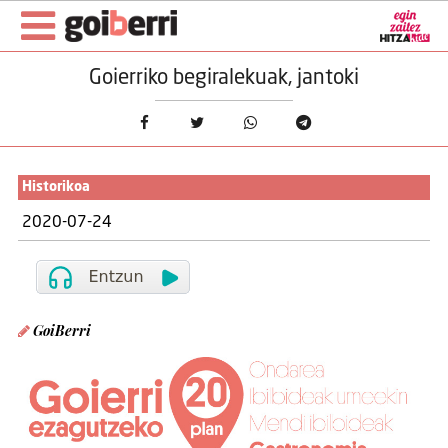
Goierriko begiralekuak, jantoki
Historikoa
2020-07-24
GoiBerri