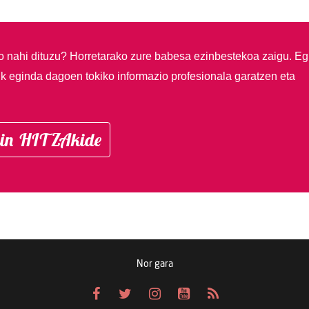
so nahi dituzu?
Horretarako zure babesa ezinbestekoa zaigu. Eg
ik eginda dagoen tokiko informazio profesionala garatzen eta
in HITZAkide
Nor gara