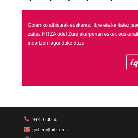
Goierriko albisteak euskaraz, libre eta kalitatez ja
zaitez HITZAkide!
Zure ekarpenari esker, euskarat
indartzen lagunduko duzu.
Eg
943 16 00 56
goiberri@hitza.eus