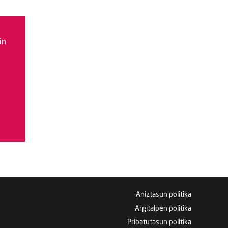
in
Aniztasun politika
Argitalpen politika
Pribatutasun politika