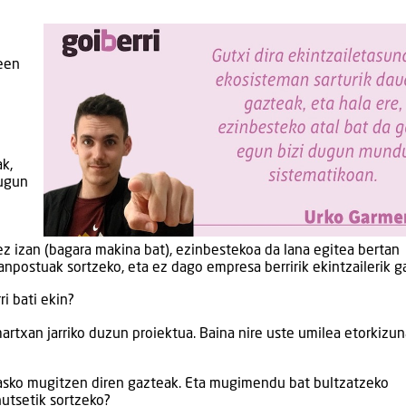
teen
k,
dugun
ez izan (bagara makina bat), ezinbestekoa da lana egitea bertan
anpostuak sortzeko, eta ez dago empresa berririk ekintzailerik g
i bati ekin?
artxan jarriko duzun proiektua. Baina nire uste umilea etorkizun
a asko mugitzen diren gazteak. Eta mugimendu bat bultzatzeko
utsetik sortzeko?