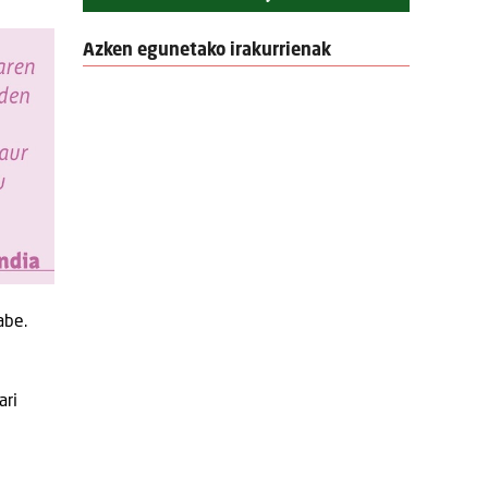
Azken egunetako irakurrienak
abe.
ari