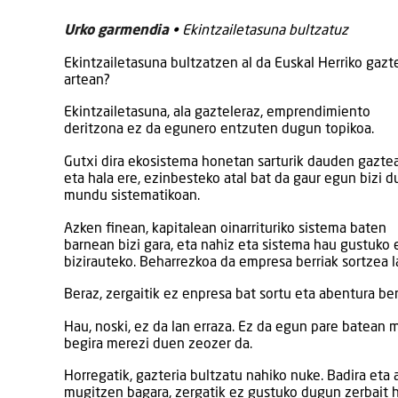
Urko garmendia
• Ekintzailetasuna bultzatuz
Ekintzailetasuna bultzatzen al da Euskal Herriko gaz
artean?
Ekintzailetasuna, ala gazteleraz, emprendimiento
deritzona ez da egunero entzuten dugun topikoa.
Gutxi dira ekosistema honetan sarturik dauden gaztea
eta hala ere, ezinbesteko atal bat da gaur egun bizi 
mundu sistematikoan.
Azken finean, kapitalean oinarrituriko sistema baten
barnean bizi gara, eta nahiz eta sistema hau gustuko 
bizirauteko. Beharrezkoa da empresa berriak sortzea l
Beraz, zergaitik ez enpresa bat sortu eta abentura berr
Hau, noski, ez da lan erraza. Ez da egun pare batean m
begira merezi duen zeozer da.
Horregatik, gazteria bultzatu nahiko nuke. Badira et
mugitzen bagara, zergatik ez gustuko dugun zerbait h