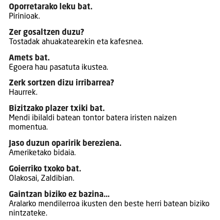
Oporretarako leku bat.
Pirinioak.
Zer gosaltzen duzu?
Tostadak ahuakatearekin eta kafesnea.
Amets bat.
Egoera hau pasatuta ikustea.
Zerk sortzen dizu irribarrea?
Haurrek.
Bizitzako plazer txiki bat.
Mendi ibilaldi batean tontor batera iristen naizen
momentua.
Jaso duzun oparirik bereziena.
Ameriketako bidaia.
Goierriko txoko bat.
Olakosai, Zaldibian.
Gaintzan biziko ez bazina…
Aralarko mendilerroa ikusten den beste herri batean biziko
nintzateke.