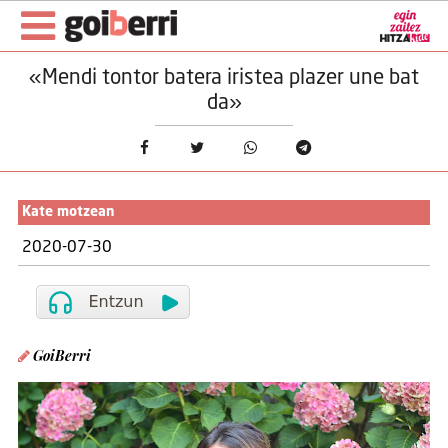
«Mendi tontor batera iristea plazer une bat
da»
Kate motzean
2020-07-30
GoiBerri