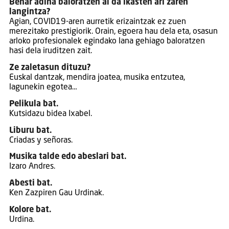
Behar adina baloratzen al da ikasten ari zaren
langintza?
Agian, COVID19-aren aurretik erizaintzak ez zuen
merezitako prestigiorik. Orain, egoera hau dela eta, osasun
arloko profesionalek egindako lana gehiago baloratzen
hasi dela iruditzen zait.
Ze zaletasun dituzu?
Euskal dantzak, mendira joatea, musika entzutea,
lagunekin egotea…
Pelikula bat.
Kutsidazu bidea Ixabel.
Liburu bat.
Criadas y señoras.
Musika talde edo abeslari bat.
Izaro Andres.
Abesti bat.
Ken Zazpiren Gau Urdinak.
Kolore bat.
Urdina.