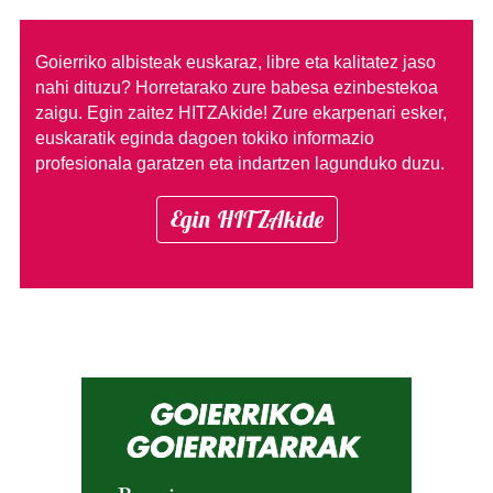
Goierriko albisteak euskaraz, libre eta kalitatez jaso
nahi dituzu?
Horretarako zure babesa ezinbestekoa
zaigu. Egin zaitez HITZAkide!
Zure ekarpenari esker,
euskaratik eginda dagoen tokiko informazio
profesionala garatzen eta indartzen lagunduko duzu.
Egin HITZAkide