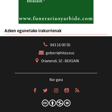
Azken egunetako irakurrienak
943 16 00 56
goiberri@hitza.eus
Oriamendi, 32 – BEASAIN
Nor gara