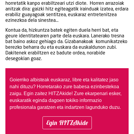
horretatik kanpo erabiltzeari utzi diote. Horren arrazoiak
anitzak dira: gaizki hitz egiteagatik irainduak izatea, erdara
erabiliz guayagoak sentitzea, euskaraz entretenitzea
ezinezkoa dela sinestea…
Kontua da, hizkuntza batek egiten duela herri bat, eta
geure identitatearen parte dela euskara. Lanerako tresna
bat baino askoz gehiago da. Gizabanakoak komunikatzeko
berezko beharra du eta euskara da euskaldunon zubi.
Dakitenek erabiltzen ez badute ordea, norabide
desegokian goaz.
Goierriko albisteak euskaraz, libre eta kalitatez jaso
nahi dituzu?
Horretarako zure babesa ezinbestekoa
zaigu. Egin zaitez HITZAkide!
Zure ekarpenari esker,
euskaratik eginda dagoen tokiko informazio
profesionala garatzen eta indartzen lagunduko duzu.
Egin HITZAkide