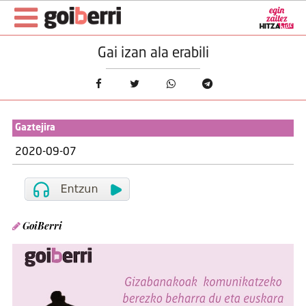
Gai izan ala erabili
Gaztejira
2020-09-07
GoiBerri