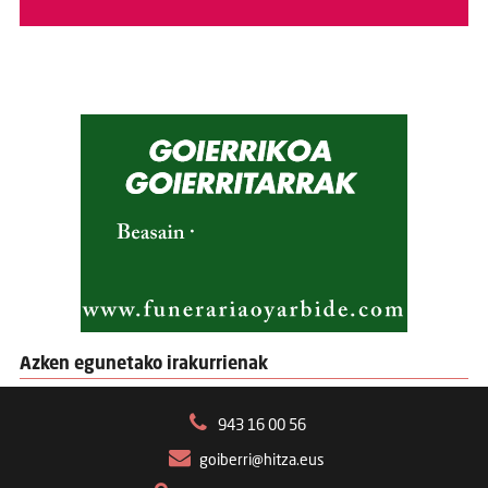
Azken egunetako irakurrienak
943 16 00 56
goiberri@hitza.eus