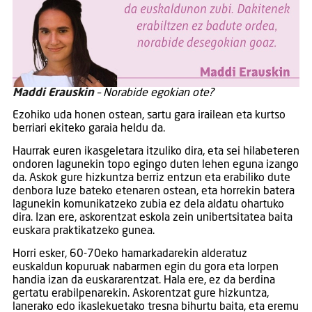
Maddi Erauskin
– Norabide egokian ote?
Ezohiko uda honen ostean, sartu gara irailean eta kurtso
berriari ekiteko garaia heldu da.
Haurrak euren ikasgeletara itzuliko dira, eta sei hilabeteren
ondoren lagunekin topo egingo duten lehen eguna izango
da. Askok gure hizkuntza berriz entzun eta erabiliko dute
denbora luze bateko etenaren ostean, eta horrekin batera
lagunekin komunikatzeko zubia ez dela aldatu ohartuko
dira. Izan ere, askorentzat eskola zein unibertsitatea baita
euskara praktikatzeko gunea.
Horri esker, 60-70eko hamarkadarekin alderatuz
euskaldun kopuruak nabarmen egin du gora eta lorpen
handia izan da euskararentzat. Hala ere, ez da berdina
gertatu erabilpenarekin. Askorentzat gure hizkuntza,
lanerako edo ikaslekuetako tresna bihurtu baita, eta eremu