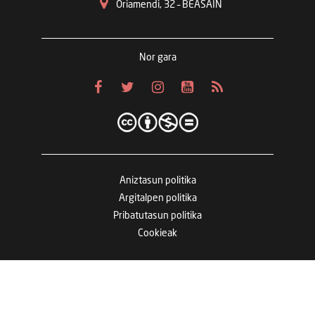
Oriamendi, 32 – BEASAIN
Nor gara
Aniztasun politika
Argitalpen politika
Pribatutasun politika
Cookieak