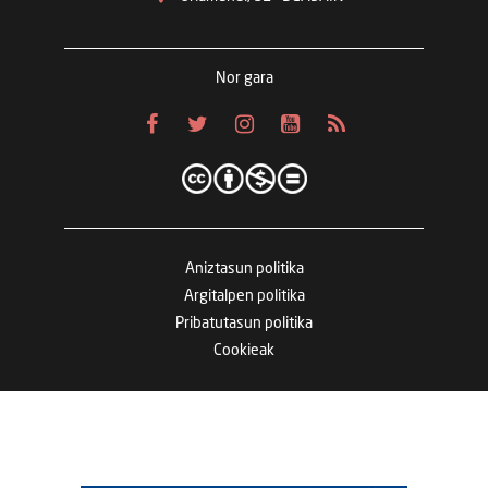
Nor gara
Aniztasun politika
Argitalpen politika
Pribatutasun politika
Cookieak