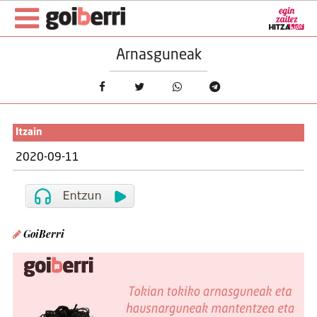
Arnasguneak
Itzain
2020-09-11
GoiBerri