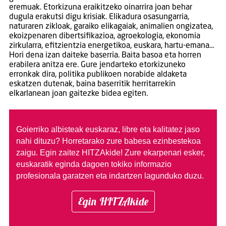
eremuak. Etorkizuna eraikitzeko oinarrira joan behar
dugula erakutsi digu krisiak. Elikadura osasungarria,
naturaren zikloak, garaiko elikagaiak, animalien ongizatea,
ekoizpenaren dibertsifikazioa, agroekologia, ekonomia
zirkularra, efitzientzia energetikoa, euskara, hartu-emana…
Hori dena izan daiteke baserria. Baita basoa eta horren
erabilera anitza ere. Gure jendarteko etorkizuneko
erronkak dira, politika publikoen norabide aldaketa
eskatzen dutenak, baina baserritik herritarrekin
elkarlanean joan gaitezke bidea egiten.
Goierriko albisteak euskaraz, libre eta kalitatez jaso
nahi dituzu?
Horretarako zure babesa ezinbestekoa
zaigu. Egin zaitez HITZAkide!
Zure ekarpenari esker,
euskaratik eginda dagoen tokiko informazio
profesionala garatzen eta indartzen lagunduko duzu.
Egin HITZAkide