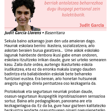
Judit Garcia Llorens
• Baserritarra
Sekula baino azkarrago joan den uda amaieran dago.
Haurrak eskolara berriro: ikastera, sozializatzera, arlo
askotan beraien burua garatzera… Ume askok eskolako
lagunak hainbeste denbora ikusi gabe eman ondoren,
eskolara itzultzeko irrikan daude, gure sei urteko semearen
kasu. Zaila dute ordea, aurtengo ikasturteko eskola
irudikatzea, eta ez da erronka makala izango dauden
badintza eta baliabideekin eskolak bete beharreko
funtzioei eustea. Era berean, arlo honetan hutsuneak
aregotu egingo direla pentsatzea oso kezkagarria da.
Protokoloak eta segurtasun neurriak proban daude,
osasun-segurtasun ikuspegitik inprobisazioaren sensazioa
sortuz. Baina arlo pedagogikoan, panorama are eta
kezkagarriagoa da. Ez da ba, gure haur gazteen kalitatezko
hezkuntza jendarte osasuntsuaren oinarri nagusienetariko