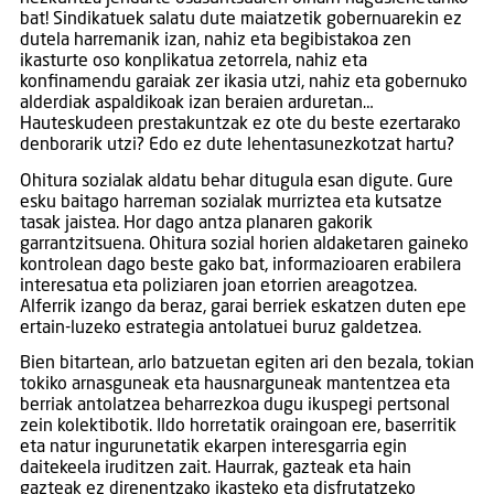
bat! Sindikatuek salatu dute maiatzetik gobernuarekin ez
dutela harremanik izan, nahiz eta begibistakoa zen
ikasturte oso konplikatua zetorrela, nahiz eta
konfinamendu garaiak zer ikasia utzi, nahiz eta gobernuko
alderdiak aspaldikoak izan beraien arduretan…
Hauteskudeen prestakuntzak ez ote du beste ezertarako
denborarik utzi? Edo ez dute lehentasunezkotzat hartu?
Ohitura sozialak aldatu behar ditugula esan digute. Gure
esku baitago harreman sozialak murriztea eta kutsatze
tasak jaistea. Hor dago antza planaren gakorik
garrantzitsuena. Ohitura sozial horien aldaketaren gaineko
kontrolean dago beste gako bat, informazioaren erabilera
interesatua eta poliziaren joan etorrien areagotzea.
Alferrik izango da beraz, garai berriek eskatzen duten epe
ertain-luzeko estrategia antolatuei buruz galdetzea.
Bien bitartean, arlo batzuetan egiten ari den bezala, tokian
tokiko arnasguneak eta hausnarguneak mantentzea eta
berriak antolatzea beharrezkoa dugu ikuspegi pertsonal
zein kolektibotik. Ildo horretatik oraingoan ere, baserritik
eta natur ingurunetatik ekarpen interesgarria egin
daitekeela iruditzen zait. Haurrak, gazteak eta hain
gazteak ez direnentzako ikasteko eta disfrutatzeko