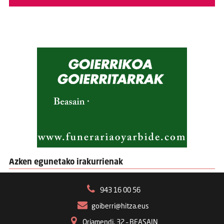
Azken egunetako irakurrienak
943 16 00 56
goiberri@hitza.eus
Oriamendi, 32 – BEASAIN