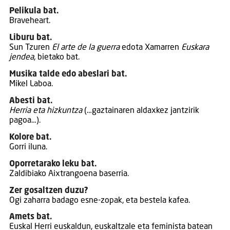
Pelikula bat.
Braveheart.
Liburu bat.
Sun Tzuren
El arte de la guerra
edota Xamarren
Euskara
jendea
, bietako bat.
Musika talde edo abeslari bat.
Mikel Laboa.
Abesti bat.
Herria eta hizkuntza
(…gaztainaren aldaxkez jantzirik
pagoa…).
Kolore bat.
Gorri iluna.
Oporretarako leku bat.
Zaldibiako Aixtrangoena baserria.
Zer gosaltzen duzu?
Ogi zaharra badago esne-zopak, eta bestela kafea.
Amets bat.
Euskal Herri euskaldun, euskaltzale eta feminista batean