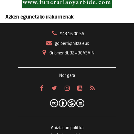
Azken egunetako irakurrienak
943 16 00 56
goiberri@hitza.eus
Oriamendi, 32 – BEASAIN
Nor gara
Aniztasun politika