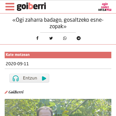
«Ogi zaharra badago, gosaltzeko esne-
zopak»
Kate motzean
2020-09-11
GoiBerri