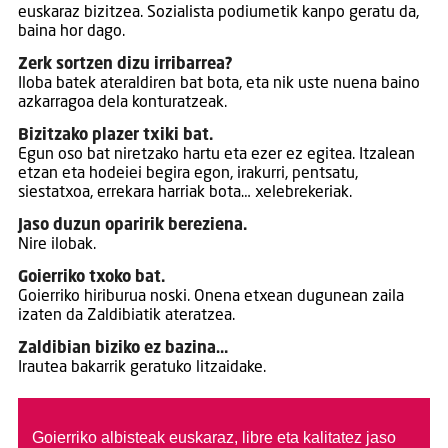
euskaraz bizitzea. Sozialista podiumetik kanpo geratu da,
baina hor dago.
Zerk sortzen dizu irribarrea?
Iloba batek ateraldiren bat bota, eta nik uste nuena baino
azkarragoa dela konturatzeak.
Bizitzako plazer txiki bat.
Egun oso bat niretzako hartu eta ezer ez egitea. Itzalean
etzan eta hodeiei begira egon, irakurri, pentsatu,
siestatxoa, errekara harriak bota… xelebrekeriak.
Jaso duzun oparirik bereziena.
Nire ilobak.
Goierriko txoko bat.
Goierriko hiriburua noski. Onena etxean dugunean zaila
izaten da Zaldibiatik ateratzea.
Zaldibian biziko ez bazina…
Irautea bakarrik geratuko litzaidake.
Goierriko albisteak euskaraz, libre eta kalitatez jaso