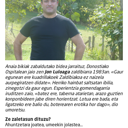
Anaia bikiak zabaldutako bidea jarraituz, Donostiako
Ospitalean jaio zen
Jon Luloaga
zaldibiarra 1983an. «Gaur
egunean ere kuadrillakoek Zaldibiakoa ez naizela
aurpegiratzen didate». Herriko hainbat saltsatan ibilia,
zinegotzi da gaur egun. Esperientzia gomendagarria
iruditzen zaio, «batez ere, taberna atarietan, arazo guztien
konponbideen jabe diren horientzat. Lotua ere bada, eta
ligatzeko ere balio du, boterearen erotika hor dago», dio
umoretsu.
Ze zaletasun dituzu?
Ahuntzetara joatea, umeekin jolastea…