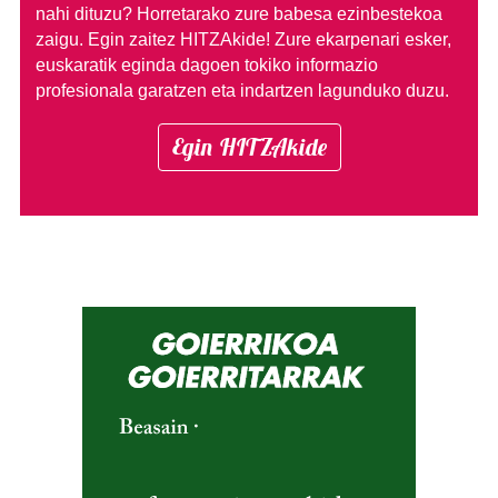
nahi dituzu?
Horretarako zure babesa ezinbestekoa
zaigu. Egin zaitez HITZAkide!
Zure ekarpenari esker,
euskaratik eginda dagoen tokiko informazio
profesionala garatzen eta indartzen lagunduko duzu.
Egin HITZAkide