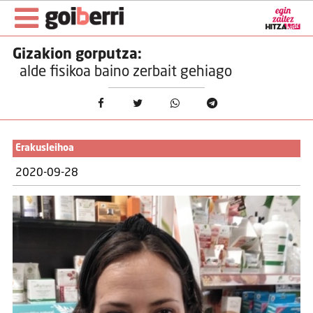
Gizakion gorputza:
alde fisikoa baino zerbait gehiago
Erakusleihoa
2020-09-28