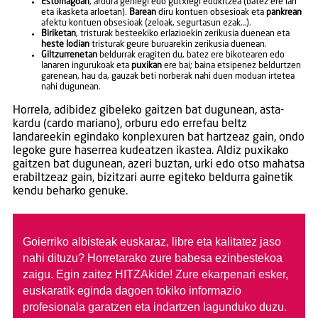
Estomagoan
, ardura gehiegi edo gutxiegi edukitzea (batez ere lan
eta ikasketa arloetan).
Barean
diru kontuen obsesioak eta
pankrean
afektu kontuen obsesioak (zeloak, segurtasun ezak…).
Biriketan
, tristurak besteekiko erlazioekin zerikusia duenean eta
heste lodian
tristurak geure buruarekin zerikusia duenean.
Giltzurrenetan
beldurrak eragiten du, batez ere bikotearen edo
lanaren ingurukoak eta
puxikan
ere bai; baina etsipenez beldurtzen
garenean, hau da, gauzak beti norberak nahi duen moduan irtetea
nahi dugunean.
Horrela, adibidez gibeleko gaitzen bat dugunean, asta-
kardu (cardo mariano), orburu edo errefau beltz
landareekin egindako konplexuren bat hartzeaz gain, ondo
legoke gure haserrea kudeatzen ikastea. Aldiz puxikako
gaitzen bat dugunean, azeri buztan, urki edo otso mahatsa
erabiltzeaz gain, bizitzari aurre egiteko beldurra gainetik
kendu beharko genuke.
Goierriko albisteak euskaraz, libre eta kalitatez jaso
nahi dituzu?
Horretarako zure babesa ezinbestekoa
zaigu. Egin zaitez HITZAkide!
Zure ekarpenari esker,
euskaratik eginda dagoen tokiko informazio
profesionala garatzen eta indartzen lagunduko duzu.