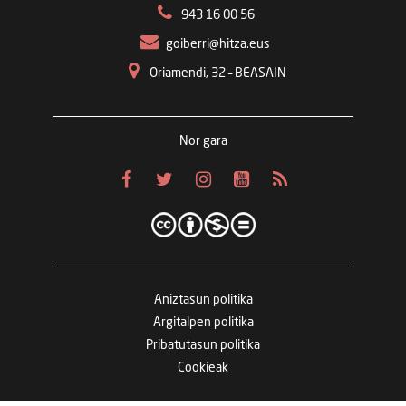
943 16 00 56
goiberri@hitza.eus
Oriamendi, 32 – BEASAIN
Nor gara
Aniztasun politika
Argitalpen politika
Pribatutasun politika
Cookieak