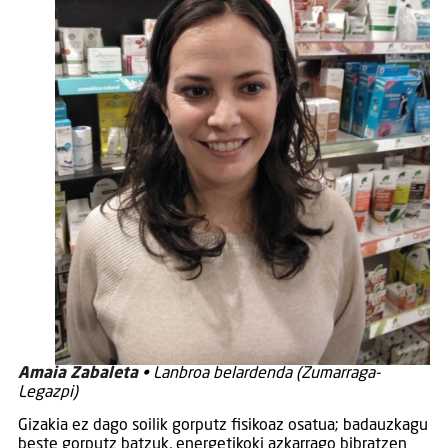
Amaia Zabaleta
• Lanbroa belardenda (Zumarraga-
Legazpi)
Gizakia ez dago soilik gorputz fisikoaz osatua; badauzkagu
beste gorputz batzuk, energetikoki azkarrago bibratzen