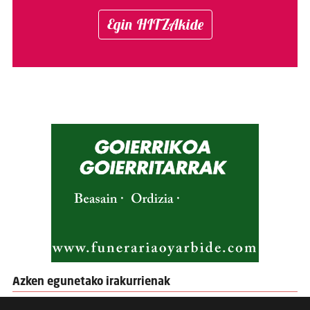
Egin HITZAkide
Azken egunetako irakurrienak