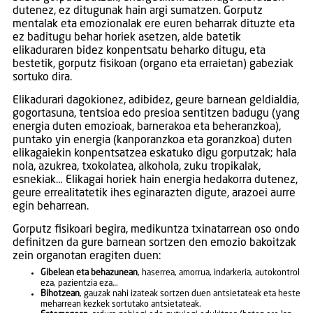
dutenez, ez ditugunak hain argi sumatzen. Gorputz
mentalak eta emozionalak ere euren beharrak dituzte eta
ez baditugu behar horiek asetzen, alde batetik
elikaduraren bidez konpentsatu beharko ditugu, eta
bestetik, gorputz fisikoan (organo eta erraietan) gabeziak
sortuko dira.
Elikadurari dagokionez, adibidez, geure barnean geldialdia,
gogortasuna, tentsioa edo presioa sentitzen badugu (yang
energia duten emozioak, barnerakoa eta beheranzkoa),
puntako yin energia (kanporanzkoa eta goranzkoa) duten
elikagaiekin konpentsatzea eskatuko digu gorputzak; hala
nola, azukrea, txokolatea, alkohola, zuku tropikalak,
esnekiak… Elikagai horiek hain energia hedakorra dutenez,
geure errealitatetik ihes eginarazten digute, arazoei aurre
egin beharrean.
Gorputz fisikoari begira, medikuntza txinatarrean oso ondo
definitzen da gure barnean sortzen den emozio bakoitzak
zein organotan eragiten duen:
Gibelean eta behazunean
, haserrea, amorrua, indarkeria, autokontrol
eza, pazientzia eza…
Bihotzean
, gauzak nahi izateak sortzen duen antsietateak eta heste
meharrean kezkek sortutako antsietateak.