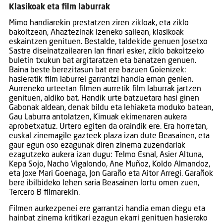
Klasikoak eta film laburrak
Mimo handiarekin prestatzen ziren zikloak, eta ziklo
bakoitzean, Ahaztezinak izeneko sailean, klasikoak
eskaintzen genituen. Bestalde, taldekide genuen Josetxo
Sastre diseinatzailearen lan finari esker, ziklo bakoitzeko
buletin txukun bat argitaratzen eta banatzen genuen.
Baina beste berezitasun bat ere bazuen Goienizek:
hasieratik film laburrei garrantzi handia eman genien.
Aurreneko urteetan filmen aurretik film laburrak jartzen
genituen, aldiko bat. Handik urte batzuetara hasi ginen
Gabonak aldean, denak bildu eta lehiaketa moduko batean,
Gau Laburra antolatzen, Kimuak ekimenaren aukera
aprobetxatuz. Urtero egiten da oraindik ere. Era horretan,
euskal zinemagile gazteek plaza izan dute Beasainen, eta
gaur egun oso ezagunak diren zinema zuzendariak
ezagutzeko aukera izan dugu: Telmo Esnal, Asier Altuna,
Kepa Sojo, Nacho Vigalondo, Ane Muñoz, Koldo Almandoz,
eta Joxe Mari Goenaga, Jon Garaño eta Aitor Arregi. Garañok
bere ibilbideko lehen saria Beasainen lortu omen zuen,
Tercero B filmarekin.
Filmen aurkezpenei ere garrantzi handia eman diegu eta
hainbat zinema kritikari ezagun ekarri genituen hasierako