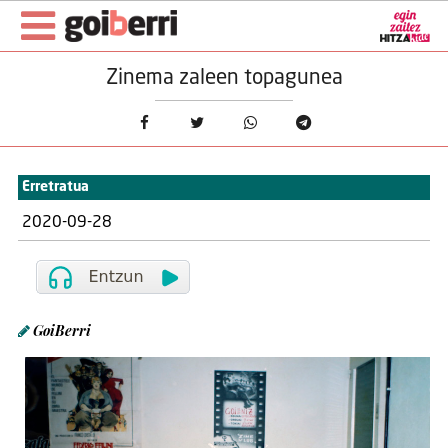
Zinema zaleen topagunea
Erretratua
2020-09-28
GoiBerri