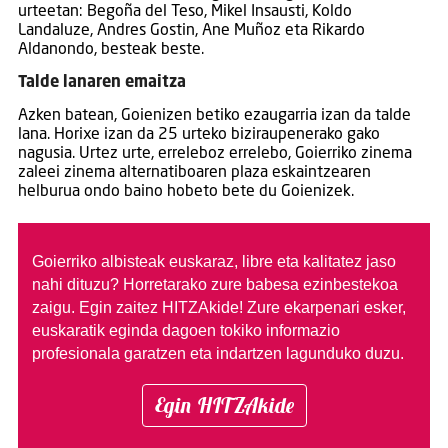
urteetan: Begoña del Teso, Mikel Insausti, Koldo
Landaluze, Andres Gostin, Ane Muñoz eta Rikardo
Aldanondo, besteak beste.
Talde lanaren emaitza
Azken batean, Goienizen betiko ezaugarria izan da talde
lana. Horixe izan da 25 urteko biziraupenerako gako
nagusia. Urtez urte, erreleboz errelebo, Goierriko zinema
zaleei zinema alternatiboaren plaza eskaintzearen
helburua ondo baino hobeto bete du Goienizek.
Goierriko albisteak euskaraz, libre eta kalitatez jaso
nahi dituzu?
Horretarako zure babesa ezinbestekoa
zaigu. Egin zaitez HITZAkide!
Zure ekarpenari esker,
euskaratik eginda dagoen tokiko informazio
profesionala garatzen eta indartzen lagunduko duzu.
Egin HITZAkide