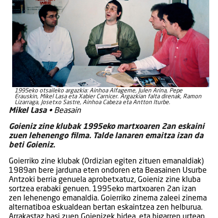
1995eko otsaileko argazkia: Ainhoa Alfageme, Julen Arina, Pepe
Erauskin, Mikel Lasa eta Xabier Carnicer. Argazkian falta direnak, Ramon
Lizarraga, Josetxo Sastre, Ainhoa Cabeza eta Antton Iturbe.
Mikel Lasa
• Beasain
Goieniz zine klubak 1995eko martxoaren 2an eskaini
zuen lehenengo filma. Talde lanaren emaitza izan da
beti Goieniz.
Goierriko zine klubak (Ordizian egiten zituen emanaldiak)
1989an bere jarduna eten ondoren eta Beasainen Usurbe
Antzoki berria genuela aprobetxatuz, Goieniz zine kluba
sortzea erabaki genuen. 1995eko martxoaren 2an izan
zen lehenengo emanaldia. Goierriko zinema zaleei zinema
alternatiboa eskualdean bertan eskaintzea zen helburua.
Arrakastaz hasi zuen Goienizek bidea, eta bigarren urtean,