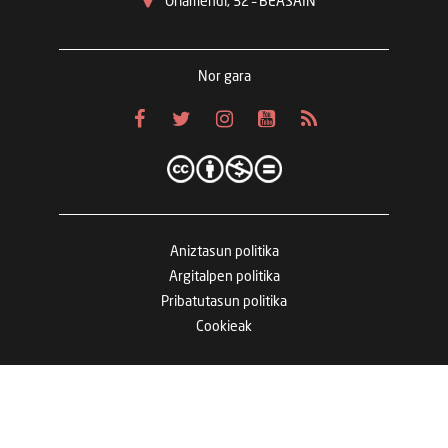
Oriamendi, 32 – BEASAIN
Nor gara
Aniztasun politika
Argitalpen politika
Pribatutasun politika
Cookieak