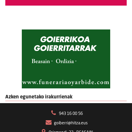
Azken egunetako irakurrienak
943 16 00 56
goiberri@hitza.eus