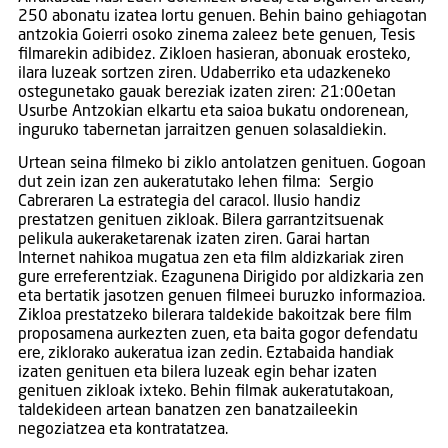
250 abonatu izatea lortu genuen. Behin baino gehiagotan
antzokia Goierri osoko zinema zaleez bete genuen, Tesis
filmarekin adibidez. Zikloen hasieran, abonuak erosteko,
ilara luzeak sortzen ziren. Udaberriko eta udazkeneko
ostegunetako gauak bereziak izaten ziren: 21:00etan
Usurbe Antzokian elkartu eta saioa bukatu ondorenean,
inguruko tabernetan jarraitzen genuen solasaldiekin.
Urtean seina filmeko bi ziklo antolatzen genituen. Gogoan
dut zein izan zen aukeratutako lehen filma: Sergio
Cabreraren La estrategia del caracol. Ilusio handiz
prestatzen genituen zikloak. Bilera garrantzitsuenak
pelikula aukeraketarenak izaten ziren. Garai hartan
Internet nahikoa mugatua zen eta film aldizkariak ziren
gure erreferentziak. Ezagunena Dirigido por aldizkaria zen
eta bertatik jasotzen genuen filmeei buruzko informazioa.
Zikloa prestatzeko bilerara taldekide bakoitzak bere film
proposamena aurkezten zuen, eta baita gogor defendatu
ere, ziklorako aukeratua izan zedin. Eztabaida handiak
izaten genituen eta bilera luzeak egin behar izaten
genituen zikloak ixteko. Behin filmak aukeratutakoan,
taldekideen artean banatzen zen banatzaileekin
negoziatzea eta kontratatzea.