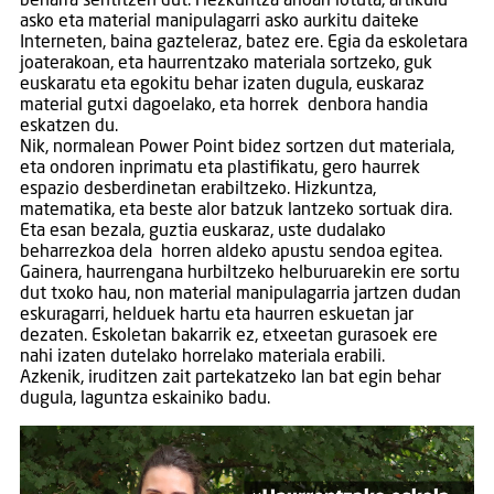
beharra sentitzen dut. Hezkuntza arloari lotuta, artikulu
asko eta material manipulagarri asko aurkitu daiteke
Interneten, baina gazteleraz, batez ere. Egia da eskoletara
joaterakoan, eta haurrentzako materiala sortzeko, guk
euskaratu eta egokitu behar izaten dugula, euskaraz
material gutxi dagoelako, eta horrek denbora handia
eskatzen du.
Nik, normalean Power Point bidez sortzen dut materiala,
eta ondoren inprimatu eta plastifikatu, gero haurrek
espazio desberdinetan erabiltzeko. Hizkuntza,
matematika, eta beste alor batzuk lantzeko sortuak dira.
Eta esan bezala, guztia euskaraz, uste dudalako
beharrezkoa dela horren aldeko apustu sendoa egitea.
Gainera, haurrengana hurbiltzeko helburuarekin ere sortu
dut txoko hau, non material manipulagarria jartzen dudan
eskuragarri, helduek hartu eta haurren eskuetan jar
dezaten. Eskoletan bakarrik ez, etxeetan gurasoek ere
nahi izaten dutelako horrelako materiala erabili.
Azkenik, iruditzen zait partekatzeko lan bat egin behar
dugula, laguntza eskainiko badu.