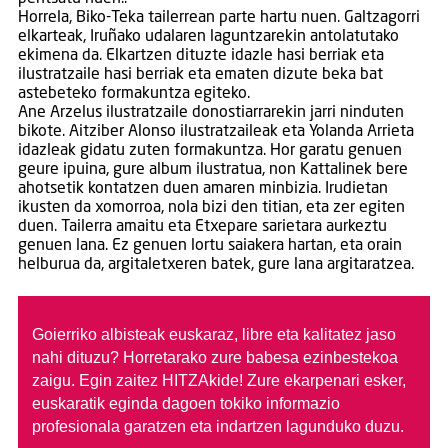
Horrela, Biko-Teka tailerrean parte hartu nuen. Galtzagorri
elkarteak, Iruñako udalaren laguntzarekin antolatutako
ekimena da. Elkartzen dituzte idazle hasi berriak eta
ilustratzaile hasi berriak eta ematen dizute beka bat
astebeteko formakuntza egiteko.
Ane Arzelus ilustratzaile donostiarrarekin jarri ninduten
bikote. Aitziber Alonso ilustratzaileak eta Yolanda Arrieta
idazleak gidatu zuten formakuntza. Hor garatu genuen
geure ipuina, gure album ilustratua, non Kattalinek bere
ahotsetik kontatzen duen amaren minbizia. Irudietan
ikusten da xomorroa, nola bizi den titian, eta zer egiten
duen. Tailerra amaitu eta Etxepare sarietara aurkeztu
genuen lana. Ez genuen lortu saiakera hartan, eta orain
helburua da, argitaletxeren batek, gure lana argitaratzea.
Goierriko albisteak euskaraz, libre eta kalitatez jaso
nahi dituzu?
Horretarako zure babesa ezinbestekoa
zaigu. Egin zaitez HITZAkide!
Zure ekarpenari esker,
euskaratik eginda dagoen tokiko informazio
profesionala garatzen eta indartzen lagunduko duzu.