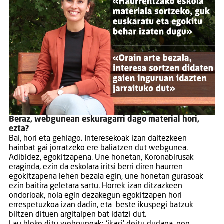
Beraz, webgunean eskuragarri dago material hori,
ezta?
Bai, hori eta gehiago. Interesekoak izan daitezkeen
hainbat gai jorratzeko ere baliatzen dut webgunea.
Adibidez, egokitzapena. Une honetan, Koronabirusak
eraginda, ezin da eskolara iritsi berri diren haurren
egokitzapena lehen bezala egin, une honetan gurasoak
ezin baitira geletara sartu. Horrek izan ditzazkeen
ondorioak, nola egin dezakegun egokitzapen hori
errespetuzkoa izan dadin, eta beste ikuspegi batzuk
biltzen dituen argitalpen bat idatzi dut.