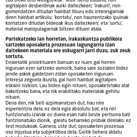
Lau bloke ditu webguneak: ‘ikasi’ deitu dudana, non
argitalpen desberdinak aurki daitezkeen; ‘irakurri’, non
gomendatzen ditudan hainbat liburu edo interesgarriak
diren hainbat artikulu; ‘kontatu’, non haurrentzako ipuinak
kontatzen ditudan bideoak ikus daitezkeen; eta ‘sortu’,
material manipulagarriak biltzen dituen atala.
Partekatzeko lan horretan, irakaskuntza publikora
sartzeko oposaketa prozesuan lagungarria izan
daitekeen materiala ere eskugarri jarri duzu, zuk zeuk
sortuta.
Erraietatik proiektuaren barruan ez nuen gai horren
inguruan ezer sartzeko asmorik, baina sare sozialen bidez
jende askok galdetzen zidan oposaketen inguruan.
Interesa zegoela ikusita, gai horri hainbat argitalpen
eskaini nizkion. Lau bideo egin nituen, oposaketetako atal
bakoitzeko bana, eta nik erabilitako materialak gehitu
nituen.
Dena den, nik beti azpimarratzen dut, hau nire
esperientzia dela, ez dela egia absolutu bat, eta niri
funtzionatu izanak ez duela esan nahi beste pertsona bati
funtzionatuko dionik, garatu beharreko probak direlako, ez
test modukoak. Gainera, uste dut, oposaketen prozesua
oso injustua eta subjektiboa dela. Goitik behera aldatu