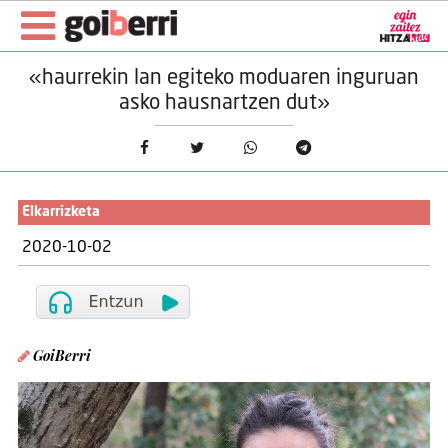
«haurrekin lan egiteko moduaren inguruan
asko hausnartzen dut»
Elkarrizketa
2020-10-02
GoiBerri