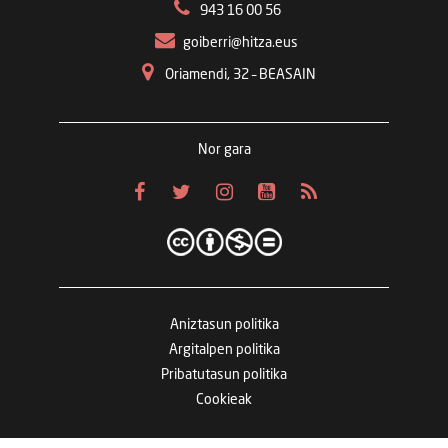
943 16 00 56
goiberri@hitza.eus
Oriamendi, 32 – BEASAIN
Nor gara
Aniztasun politika
Argitalpen politika
Pribatutasun politika
Cookieak