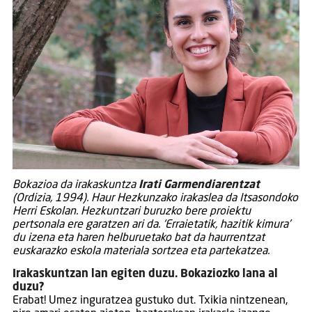
Bokazioa da irakaskuntza
Irati Garmendiarentzat
(Ordizia, 1994). Haur Hezkunzako irakaslea da Itsasondoko
Herri Eskolan. Hezkuntzari buruzko bere proiektu
pertsonala ere garatzen ari da. ‘Erraietatik, hazitik kimura’
du izena eta haren helburuetako bat da haurrentzat
euskarazko eskola materiala sortzea eta partekatzea.
Irakaskuntzan lan egiten duzu. Bokaziozko lana al
duzu?
Erabat! Umez inguratzea gustuko dut. Txikia nintzenean,