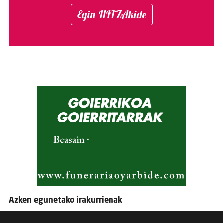
Egin HITZAkide
Azken egunetako irakurrienak