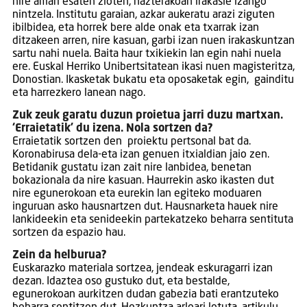
nire amari esaten zioten, hazterakoan irakasle izango
nintzela. Institutu garaian, azkar aukeratu arazi ziguten
ibilbidea, eta horrek bere alde onak eta txarrak izan
ditzakeen arren, nire kasuan, garbi izan nuen irakaskuntzan
sartu nahi nuela. Baita haur txikiekin lan egin nahi nuela
ere. Euskal Herriko Unibertsitatean ikasi nuen magisteritza,
Donostian. Ikasketak bukatu eta oposaketak egin, gainditu
eta harrezkero lanean nago.
Zuk zeuk garatu duzun proietua jarri duzu martxan.
‘Erraietatik’ du izena. Nola sortzen da?
Erraietatik sortzen den proiektu pertsonal bat da.
Koronabirusa dela-eta izan genuen itxialdian jaio zen.
Betidanik gustatu izan zait nire lanbidea, benetan
bokazionala da nire kasuan. Haurrekin asko ikasten dut
nire egunerokoan eta eurekin lan egiteko moduaren
inguruan asko hausnartzen dut. Hausnarketa hauek nire
lankideekin eta senideekin partekatzeko beharra sentituta
sortzen da espazio hau.
Zein da helburua?
Euskarazko materiala sortzea, jendeak eskuragarri izan
dezan. Idaztea oso gustuko dut, eta bestalde,
egunerokoan aurkitzen dudan gabezia bati erantzuteko