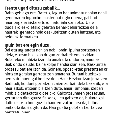
etapak, eta prozesuak lantzea da asmoa.
Frente ugari dituzu zabalik…
Baita gehiago ere. Batetik, lagun bat animatu nahian nabil,
generoaren inguruko master bat egin duena, gai hori
haurrengana iristarazteko materiala sortzeko. Uste
dudalako eskoletako geletan behar-beharrezkoa dela,
haurrek generoa nola deskubritzen duten lantzea, eta
helduak formatzea.
Ipuin bat ere egin duzu.
Bai eta argitaratu nahian nabil orain. Ipuina sortzearen
ideia, etxean bizi izan dugun zerbaitek eman zidan.
Bularreko minbizia izan du amak eta ondoren, amonak.
Biak ondo daude, baina kolpe handia izan zen. Ikaskuntza
prozesu bat ere izan da. Gainera, oposaketak prestatzen ari
nintzen garaian gertatu zen amarena. Buruari bueltaka,
pentsatu nuen gai hori ez dela Haur Hezkuntzan jorratzen.
Badirudi, helduei gertatzen zaien zerbait dela bakarrik, eta
haur askok, etxean bizitzen dute, amari, amonari, izebari
minbizia detektatu diotelako. Gaixotasunaren prozesuan,
gertatzen dira gauza fisikoak; ilea galtzen da, bularra gal
daiteke….eta hori guztia haurrentzat kolpea da, fisikoa
baita eta ikusi egiten da. Hau guztia geletan txertatzea
pentsatu nuen..