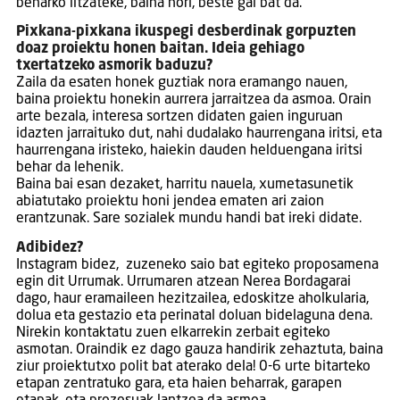
beharko litzateke, baina hori, beste gai bat da.
Pixkana-pixkana ikuspegi desberdinak gorpuzten
doaz proiektu honen baitan. Ideia gehiago
txertatzeko asmorik baduzu?
Zaila da esaten honek guztiak nora eramango nauen,
baina proiektu honekin aurrera jarraitzea da asmoa. Orain
arte bezala, interesa sortzen didaten gaien inguruan
idazten jarraituko dut, nahi dudalako haurrengana iritsi, eta
haurrengana iristeko, haiekin dauden helduengana iritsi
behar da lehenik.
Baina bai esan dezaket, harritu nauela, xumetasunetik
abiatutako proiektu honi jendea ematen ari zaion
erantzunak. Sare sozialek mundu handi bat ireki didate.
Adibidez?
Instagram bidez, zuzeneko saio bat egiteko proposamena
egin dit Urrumak. Urrumaren atzean Nerea Bordagarai
dago, haur eramaileen hezitzailea, edoskitze aholkularia,
dolua eta gestazio eta perinatal doluan bidelaguna dena.
Nirekin kontaktatu zuen elkarrekin zerbait egiteko
asmotan. Oraindik ez dago gauza handirik zehaztuta, baina
ziur proiektutxo polit bat aterako dela! 0-6 urte bitarteko
etapan zentratuko gara, eta haien beharrak, garapen