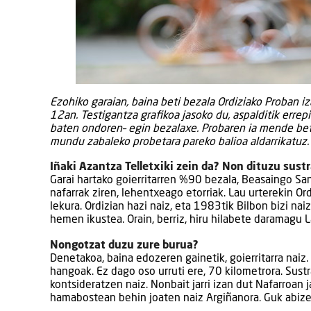
Ezohiko garaian, baina beti bezala Ordiziako Proban 
12an. Testigantza grafikoa jasoko du, aspalditik errep
baten ondoren– egin bezalaxe. Probaren ia mende betek
mundu zabaleko probetara pareko balioa aldarrikatuz.
Iñaki Azantza Telletxiki zein da? Non dituzu sust
Garai hartako goierritarren %90 bezala, Beasaingo San 
nafarrak ziren, lehentxeago etorriak. Lau urterekin Or
lekura. Ordizian hazi naiz, eta 1983tik Bilbon bizi nai
hemen ikustea. Orain, berriz, hiru hilabete daramagu L
Nongotzat duzu zure burua?
Denetakoa, baina edozeren gainetik, goierritarra naiz.
hangoak. Ez dago oso urruti ere, 70 kilometrora. Sustr
kontsideratzen naiz. Nonbait jarri izan dut Nafarroan
hamabostean behin joaten naiz Argiñanora. Guk abizen