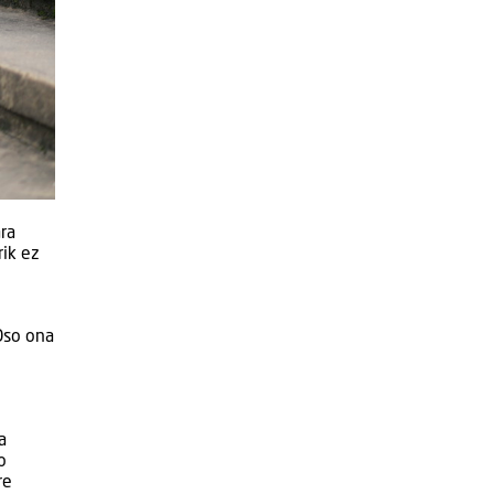
ra
rik ez
Oso ona
a
o
re