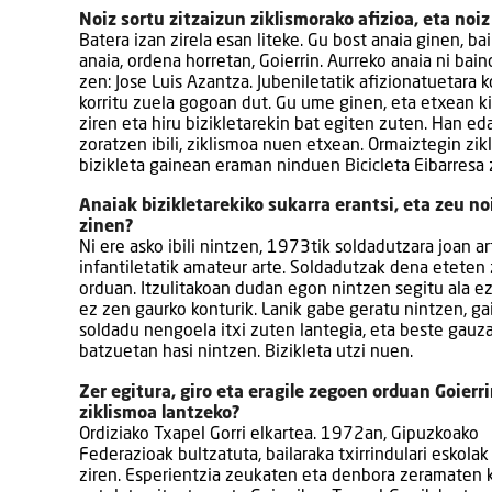
Noiz sortu zitzaizun ziklismorako afizioa, eta noiz
Batera izan zirela esan liteke. Gu bost anaia ginen, ba
anaia, ordena horretan, Goierrin. Aurreko anaia ni ba
zen: Jose Luis Azantza. Jubeniletatik afizionatuetara 
korritu zuela gogoan dut. Gu ume ginen, eta etxean ki
ziren eta hiru bizikletarekin bat egiten zuten. Han ed
zoratzen ibili, ziklismoa nuen etxean. Ormaiztegin zik
bizikleta gainean eraman ninduen Bicicleta Eibarresa z
Anaiak bizikletarekiko sukarra erantsi, eta zeu no
zinen?
Ni ere asko ibili nintzen, 1973tik soldadutzara joan ar
infantiletatik amateur arte. Soldadutzak dena eteten
orduan. Itzulitakoan dudan egon nintzen segitu ala ez
ez zen gaurko konturik. Lanik gabe geratu nintzen, ga
soldadu nengoela itxi zuten lantegia, eta beste gauz
batzuetan hasi nintzen. Bizikleta utzi nuen.
Zer egitura, giro eta eragile zegoen orduan Goierr
ziklismoa lantzeko?
Ordiziako Txapel Gorri elkartea. 1972an, Gipuzkoako
Federazioak bultzatuta, bailaraka txirrindulari eskolak
ziren. Esperientzia zeukaten eta denbora zeramaten 