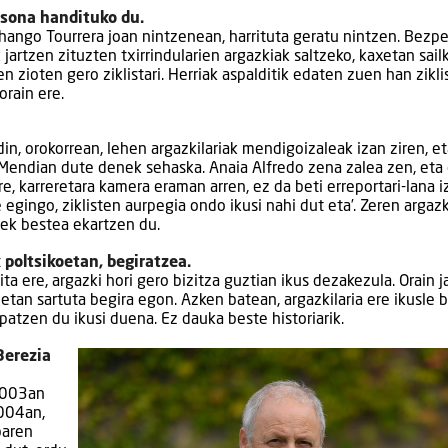
 sona handituko du.
iz hango Tourrera joan nintzenean, harrituta geratu nintzen. Bezp
jartzen zituzten txirrindularien argazkiak saltzeko, kaxetan sail
n zioten gero ziklistari. Herriak aspalditik edaten zuen han zikl
orain ere.
n, orokorrean, lehen argazkilariak mendigoizaleak izan ziren, et
k. Mendian dute denek sehaska. Anaia Alfredo zena zalea zen, eta
e, karreretara kamera eraman arren, ez da beti erreportari-lana i
egingo, ziklisten aurpegia ondo ikusi nahi dut eta’. Zeren argaz
tek bestea ekartzen du.
poltsikoetan, begiratzea.
a ere, argazki hori gero bizitza guztian ikus dezakezula. Orain j
oetan sartuta begira egon. Azken batean, argazkilaria ere ikusle b
atzen du ikusi duena. Ez dauka beste historiarik.
Berezia
 2003an
2004an,
baren