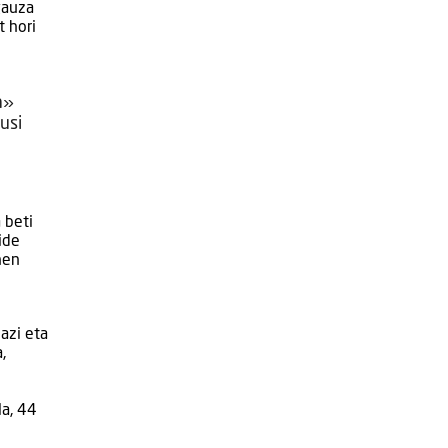
gauza
t hori
n»
usi
 beti
ide
nen
azi eta
,
la, 44