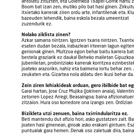
antolatu zituzten, eta Goierrikoa Txapel-Gorrik hartu 
Boom bat izan zen, mutiko pilo bat hasi ginen. Zirkuit
itxietako karrerak ziren ordu arte, infantilenak eta. Kl
bazeuden lehendik, baina eskola bezala umeentzat
zuzendurik ez.
Nolako ziklista zinen?
Azkar samarra nintzen. Igotzen txarra nintzen. Txant
esaten dudan bezala, irabazleari irteeran lagun egite
genionak ginen. Multzoa egon behar baitu karrera bat
bestela graziarik ez dauka! Beheko mailetan Gipuzkoa
Jubeniletan, probintziako karrerak korritzea ezinbes
joateko arazorikn, nahiz eta baimena lortu behar zen.
zeukaten eta. Gizartea nola aldatu den ikusi behar da.
Zein ziren lehiakideak orduan, gero ibilbide bat e
Garai hartan, Jose Cruz Mujika (Jokinen anaia), Valen
zetorren Lopez Arregi, Beasaingoa; baina afizionatuen
zitzaion. Hura oso korredore ona izango zen. Ordizian e
Bizikleta utzi zenuen, baina txirrindularitza ez.
Beti mantendu dut afizio hori, asko gustatzen zait. Bat
joaten hasi ginenean, giroak asko erakarri gintuen. E
puntualak gara hemen. Denak oso zaletuak dira, baina F