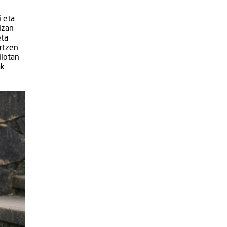
i eta
izan
eta
ortzen
ilotan
ak