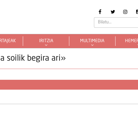
RTAJEAK
IRITZIA
MULTIMEDIA
HEME
 soilik begira ari»