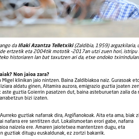
izango da
Iñaki Azantza Telletxiki
(Zaldibia, 1959) argazkilaria, 
ide ertzetik eta 2004tik mototik –2017an utzi zuen hori, istripu l
o historiaren lan bat taxutzen ari da, etxe ondoko txirrindulari
raiak? Non jaioa zara?
Migel klinikan jaio nintzen. Baina Zaldibiakoa naiz. Gurasoak et
diziara aldatu ginen, Altamira auzora, emigrazio guztia joaten ze
z: aste guztia Goierrin pasatzen dut, baina asteburuetan zaila da 
arrabetzun bizi izaten.
 Aurreko guztiak nafarrak dira, Argiñanokoak. Aita eta ama, biak z
ai nafarra ere sentitzen dut. Lokalismoetan erori gabe, nafarra
 jaioa naizela ere. Amaren jaiotetxea mantentzen dugu, eta
 guztiak ditugu euskaldunak, ez zortzi bakarrik.