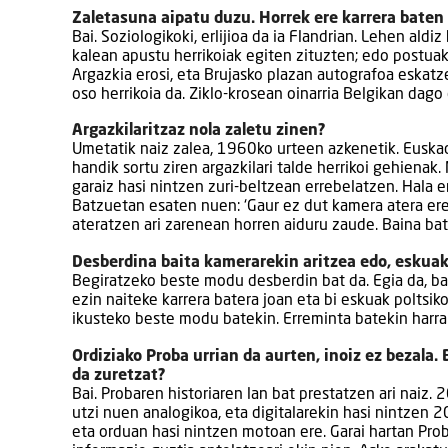
Zaletasuna aipatu duzu. Horrek ere karrera baten
Bai. Soziologikoki, erlijioa da ia Flandrian. Lehen ald
kalean apustu herrikoiak egiten zituzten; edo postuak 
Argazkia erosi, eta Brujasko plazan autografoa eskatze
oso herrikoia da. Ziklo-krosean oinarria Belgikan dago 
Argazkilaritzaz nola zaletu zinen?
Umetatik naiz zalea, 1960ko urteen azkenetik. Euskadi
handik sortu ziren argazkilari talde herrikoi gehiena
garaiz hasi nintzen zuri-beltzean errebelatzen. Hala er
Batzuetan esaten nuen: ‘Gaur ez dut kamera atera ere 
ateratzen ari zarenean horren aiduru zaude. Baina ba
Desberdina baita kamerarekin aritzea edo, eskuak 
Begiratzeko beste modu desberdin bat da. Egia da, bait
ezin naiteke karrera batera joan eta bi eskuak poltsik
ikusteko beste modu batekin. Erreminta batekin harrap
Ordiziako Proba urrian da aurten, inoiz ez bezala. 
da zuretzat?
Bai. Probaren historiaren lan bat prestatzen ari naiz.
utzi nuen analogikoa, eta digitalarekin hasi nintzen 
eta orduan hasi nintzen motoan ere. Garai hartan Pro