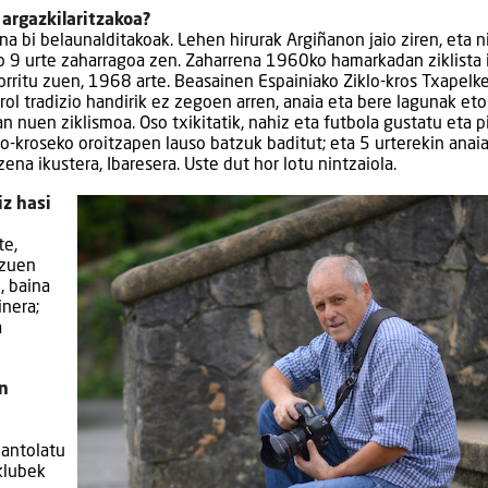
 argazkilaritzakoa?
ina bi belaunalditakoak. Lehen hirurak Argiñanon jaio ziren, eta n
ino 9 urte zaharragoa zen. Zaharrena 1960ko hamarkadan ziklista 
korritu zuen, 1968 arte. Beasainen Espainiako Ziklo-kros Txapelk
rol tradizio handirik ez zegoen arren, anaia eta bere lagunak et
an nuen ziklismoa. Oso txikitatik, nahiz eta futbola gustatu eta p
lo-kroseko oroitzapen lauso batzuk baditut; eta 5 urterekin anai
ena ikustera, Ibaresera. Uste dut hor lotu nintzaiola.
iz hasi
te,
 zuen
, baina
inera;
a
in
 antolatu
klubek