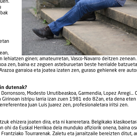
zuen.
u
ubak
xetan
n
ean,
n lehiatzen ginen; amateurretan, Vasco-Navarro deitzen zenean.
tekoa zen, baina ez zegoen asteburuetan beste herrialde batzueta
 Arazoa garraioa eta joatea izaten zen, guraso gehienek ere auto
gin dutenak?
tin Dorronsoro, Modesto Urrutibeaskoa, Garmendia, Lopez Arregi… 
 Girinoan istripu larria izan zuen 1981 edo 82an, eta dena eten
rreferentea Juan Luis Juarez zen, profesionaletara iritsi zen.
zuk ehizera joaten dira, eta ni karreretara. Belgikako klasikoetar
san ohi da Euskal Herrikoa dela munduko afiziorik onena, baina os
rantziako Tourrarenak. Zaletu eta jarraitzaile bereizten ditut, a