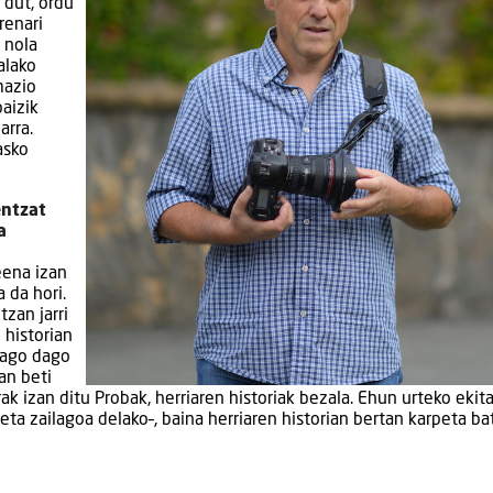
 dut, ordu
renari
 nola
alako
mazio
baizik
arra.
asko
entzat
a
eena izan
 da hori.
tzan jarri
n historian
orago dago
an beti
k izan ditu Probak, herriaren historiak bezala. Ehun urteko ekita
eta zailagoa delako–, baina herriaren historian bertan karpeta ba