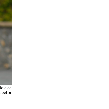
ldia da
t behar