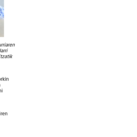
urriaren
arri
tzatik
orkin
n
ni
iren