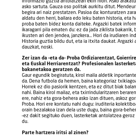
informazio guztia antolatzeari ekin nion. Asko arakatu
asko sartuta. Gauza oso politak aurkitu ditut. Mendeur
begira ari naiz prestatzen. Pasioa da: konturatzen zara
aldatu den herri, bailara edo leku baten historia, eta h
proba baten bidez konta daiteke. Argazki batek infor
ikaragarri pila ematen du: ez da jada ziklista bakarrik, 
ikusten ari den jendea, janzkera… Hori da irudiaren ind
Historia guztia bildu dut, eta ia itxita daukat. Argazki 
dauzkat, noski.
Zer izan da –eta da– Proba Ordiziarentzat, Goierrir
eta Euskal Herriarentzat? Profesionalen lasterket
bakanetakoa geratzen da.
Gaur egundik begiratuta, kirol maila aldetik inportant
da. Dena futbola da hemen, baina kategoriaz txikiagoa
Horrek ez dio pasiorik kentzen, eta ez ditut biak balan
nahi. Baina kirol mailaz, eta txirrindularitzaren berare
ere, nahiz eta gora-behera asko izan dituen, askoz g
Proba. Hori ere kontatu nahi dugu: iruditeria kolektibo
orain bezalakoa izan dela uste dugu, baina gora-behera
–ez dakit segituko duen, lasterketak antolatzea geroz 
du.
Parte hartzera iritsi al zinen?