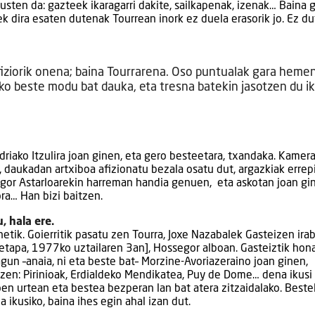
kusten da: gazteek ikaragarri dakite, sailkapenak, izenak… Baina 
ek dira esaten dutenak Tourrean inork ez duela erasorik jo. Ez du
iziorik onena; baina Tourrarena. Oso puntualak gara heme
eko beste modu bat dauka, eta tresna batekin jasotzen du ik
iako Itzulira joan ginen, eta gero besteetara, txandaka. Kamera
 daukadan artxiboa afizionatu bezala osatu dut, argazkiak errep
 Igor Astarloarekin harreman handia genuen, eta askotan joan gi
ra… Han bizi baitzen.
, hala ere.
netik. Goierritik pasatu zen Tourra, Joxe Nazabalek Gasteizen irab
tapa, 1977ko uztailaren 3an], Hossegor alboan. Gasteiztik hona
gun –anaia, ni eta beste bat– Morzine-Avoriazeraino joan ginen,
 zen: Pirinioak, Erdialdeko Mendikatea, Puy de Dome… dena ikusi
en urtean eta bestea bezperan lan bat atera zitzaidalako. Beste
 ikusiko, baina ihes egin ahal izan dut.