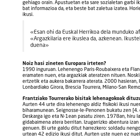
gehiago orain. Apustuetan eta sare sozialetan garbi i
bat informazioa da, eta beste bat zaletua izatea. Hori
ikusi.
«Esan ohi da Euskal Herrikoa dela munduko af
«Argazkilaria ere ikuslea da, azkenean. Ikust
duena»
Noiz hasi zineten Europara irteten?
1990 inguruan. Lehenengo Paris-Roubaixera eta Flandr
eramaten nuen, eta argazkiak ateratzen nituen. Noski,
ertzetik eta aukera bakarrera aterata. 2000 hasieran,
Lonbardiako Girora, Brescia Tourrera, Milano-San Remo
Frantziako Tourrerako bisitak lehenagokoak dituzu
Aurten 44 urte dira lehenengo aldiz fisikoki ikusi nue
biharamunean. Seignosse-le-Penonen bukatu zen [4. e
Deskarga igo eta N-1ean pasatu ziren. 1978an, hiru la
gidabaimena atera berritan. Izugarrizko abentura izan
genuen. Bi urte galdu ditut harrezkero: soldadu nengo
urtean 42 edizio ikusi ditut. Aurten uste nuen ez nuela