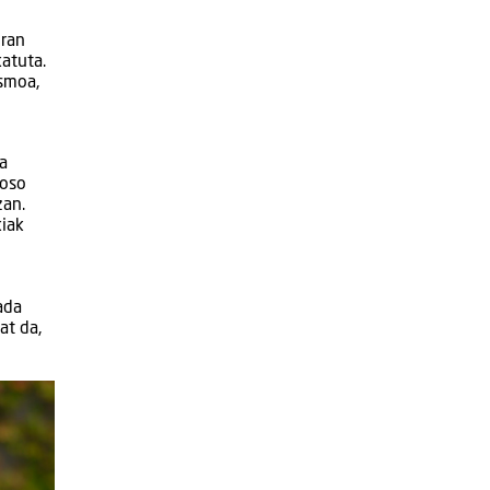
eran
katuta.
ismoa,
a
 oso
zan.
kiak
ada
at da,