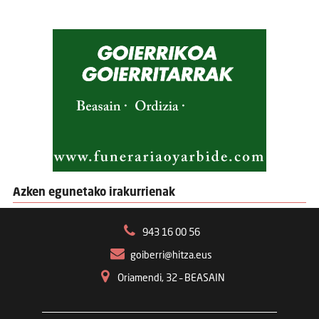
Azken egunetako irakurrienak
943 16 00 56
goiberri@hitza.eus
Oriamendi, 32 – BEASAIN