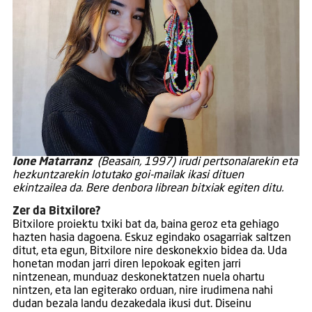
Ione Matarranz
(Beasain, 1997) irudi pertsonalarekin eta
hezkuntzarekin lotutako goi-mailak ikasi dituen
ekintzailea da. Bere denbora librean bitxiak egiten ditu.
Zer da Bitxilore?
Bitxilore proiektu txiki bat da, baina geroz eta gehiago
hazten hasia dagoena. Eskuz egindako osagarriak saltzen
ditut, eta egun, Bitxilore nire deskonekxio bidea da. Uda
honetan modan jarri diren lepokoak egiten jarri
nintzenean, munduaz deskonektatzen nuela ohartu
nintzen, eta lan egiterako orduan, nire irudimena nahi
dudan bezala landu dezakedala ikusi dut. Diseinu