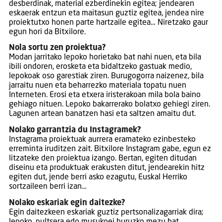
desberdinak, material ezberdinekin egitea; jendearen
eskaerak entzun eta maitasun guztiz egitea, jendea nire
proiektutxo honen parte hartzaile egitea… Niretzako gaur
egun hori da Bitxilore.
Nola sortu zen proiektua?
Modan jarritako lepoko horietako bat nahi nuen, eta bila
ibili ondoren, erosketa eta bidaltzeko gastuak medio,
lepokoak oso garestiak ziren. Burugogorra naizenez, bila
jarraitu nuen eta beharrezko materiala topatu nuen
Interneten. Erosi eta etxera iristerakoan mila bola baino
gehiago nituen. Lepoko bakarrerako bolatxo gehiegi ziren.
Lagunen artean banatzen hasi eta saltzen amaitu dut.
Nolako garrantzia du Instagramek?
Instagrama proiektuak aurrera eramateko ezinbesteko
erreminta iruditzen zait. Bitxilore Instagram gabe, egun ez
litzateke den proiektua izango. Bertan, egiten ditudan
diseinu eta produktuak erakusten ditut, jendearekin hitz
egiten dut, jende berri asko ezagutu, Euskal Herriko
sortzaileen berri izan…
Nolako eskariak egin daitezke?
Egin daitezkeen eskariak guztiz pertsonalizagarriak dira;