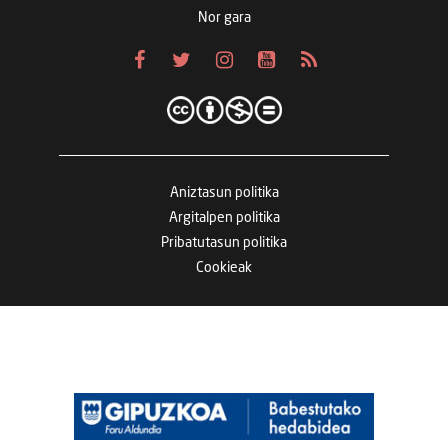
Nor gara
Aniztasun politika
Argitalpen politika
Pribatutasun politika
Cookieak