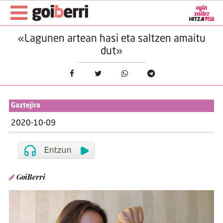
«Lagunen artean hasi eta saltzen amaitu
dut»
Gaztejira
2020-10-09
GoiBerri