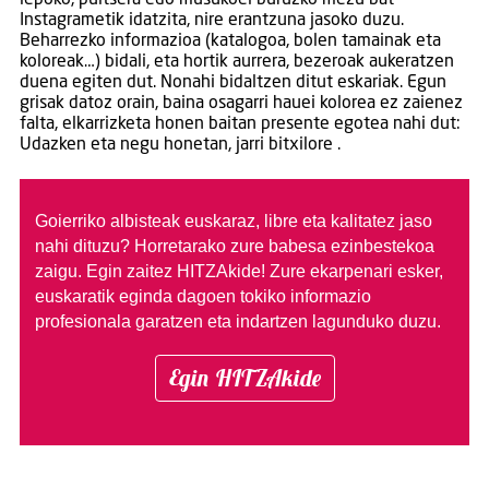
lepoko, pultsera edo musukoei buruzko mezu bat
Instagrametik idatzita, nire erantzuna jasoko duzu.
Beharrezko informazioa (katalogoa, bolen tamainak eta
koloreak…) bidali, eta hortik aurrera, bezeroak aukeratzen
duena egiten dut. Nonahi bidaltzen ditut eskariak. Egun
grisak datoz orain, baina osagarri hauei kolorea ez zaienez
falta, elkarrizketa honen baitan presente egotea nahi dut:
Udazken eta negu honetan, jarri bitxilore .
Goierriko albisteak euskaraz, libre eta kalitatez jaso
nahi dituzu?
Horretarako zure babesa ezinbestekoa
zaigu. Egin zaitez HITZAkide!
Zure ekarpenari esker,
euskaratik eginda dagoen tokiko informazio
profesionala garatzen eta indartzen lagunduko duzu.
Egin HITZAkide