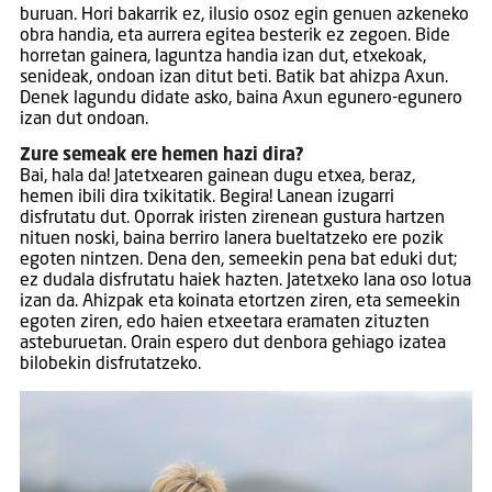
buruan. Hori bakarrik ez, ilusio osoz egin genuen azkeneko
obra handia, eta aurrera egitea besterik ez zegoen. Bide
horretan gainera, laguntza handia izan dut, etxekoak,
senideak, ondoan izan ditut beti. Batik bat ahizpa Axun.
Denek lagundu didate asko, baina Axun egunero-egunero
izan dut ondoan.
Zure semeak ere hemen hazi dira?
Bai, hala da! Jatetxearen gainean dugu etxea, beraz,
hemen ibili dira txikitatik. Begira! Lanean izugarri
disfrutatu dut. Oporrak iristen zirenean gustura hartzen
nituen noski, baina berriro lanera bueltatzeko ere pozik
egoten nintzen. Dena den, semeekin pena bat eduki dut;
ez dudala disfrutatu haiek hazten. Jatetxeko lana oso lotua
izan da. Ahizpak eta koinata etortzen ziren, eta semeekin
egoten ziren, edo haien etxeetara eramaten zituzten
asteburuetan. Orain espero dut denbora gehiago izatea
bilobekin disfrutatzeko.