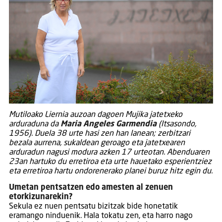
Mutiloako Liernia auzoan dagoen Mujika jatetxeko
arduraduna da
Maria Angeles Garmendia
(Itsasondo,
1956). Duela 38 urte hasi zen han lanean; zerbitzari
bezala aurrena, sukaldean geroago eta jatetxearen
arduradun nagusi modura azken 17 urteotan. Abenduaren
23an hartuko du erretiroa eta urte hauetako esperientziez
eta erretiroa hartu ondorenerako planei buruz hitz egin du.
Umetan pentsatzen edo amesten al zenuen
etorkizunarekin?
Sekula ez nuen pentsatu bizitzak bide honetatik
eramango ninduenik. Hala tokatu zen, eta harro nago