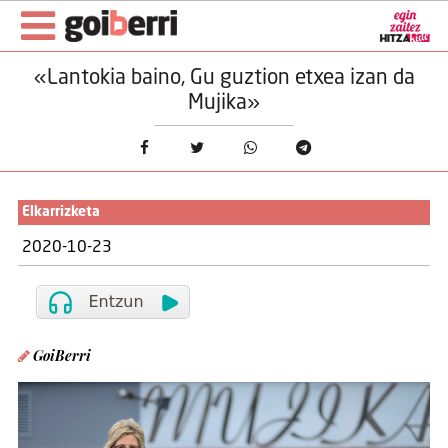
«Lantokia baino, Gu guztion etxea izan da
Mujika»
Elkarrizketa
2020-10-23
GoiBerri