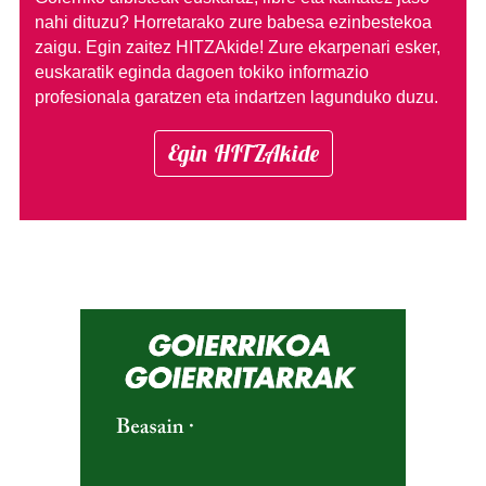
nahi dituzu?
Horretarako zure babesa ezinbestekoa
zaigu. Egin zaitez HITZAkide!
Zure ekarpenari esker,
euskaratik eginda dagoen tokiko informazio
profesionala garatzen eta indartzen lagunduko duzu.
Egin HITZAkide