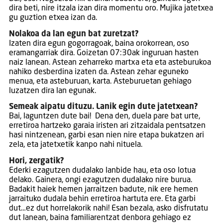
dira beti, nire itzala izan dira momentu oro. Mujika jatetxea
gu guztion etxea izan da.
Nolakoa da lan egun bat zuretzat?
Izaten dira egun gogorragoak, baina orokorrean, oso
eramangarriak dira. Goizetan 07:30ak inguruan hasten
naiz lanean. Astean zeharreko martxa eta eta asteburukoa
nahiko desberdina izaten da. Astean zehar eguneko
menua, eta asteburuan, karta. Asteburuetan gehiago
luzatzen dira lan egunak.
Semeak aipatu dituzu. Lanik egin dute jatetxean?
Bai, laguntzen dute bai! Dena den, duela pare bat urte,
erretiroa hartzeko garaia iristen ari zitzaidala pentsatzen
hasi nintzenean, garbi esan nien nire etapa bukatzen ari
zela, eta jatetxetik kanpo nahi nituela.
Hori, zergatik?
Ederki ezagutzen dudalako lanbide hau, eta oso lotua
delako. Gainera, ongi ezagutzen dudalako nire burua.
Badakit haiek hemen jarraitzen badute, nik ere hemen
jarraituko dudala behin erretiroa hartuta ere. Eta garbi
dut…ez dut horrelakorik nahi! Esan bezala, asko disfrutatu
dut lanean, baina familiarentzat denbora gehiago ez