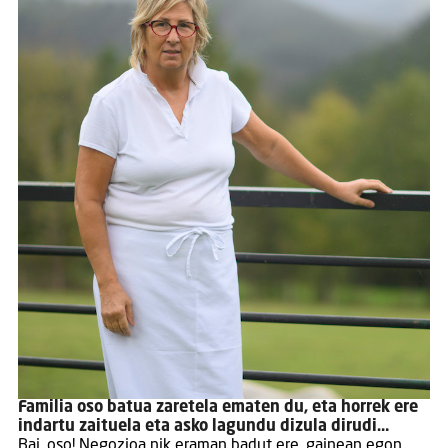
Familia oso batua zaretela ematen du, eta horrek ere
indartu zaituela eta asko lagundu dizula dirudi…
Bai, oso! Negozioa nik eraman badut ere, gainean egon