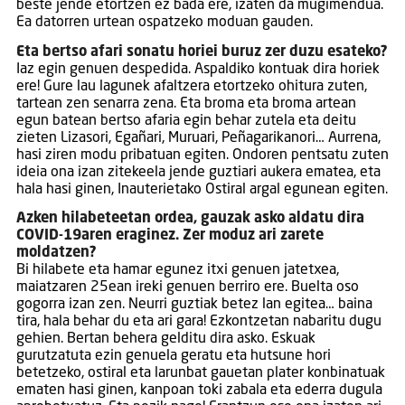
beste jende etortzen ez bada ere, izaten da mugimendua.
Ea datorren urtean ospatzeko moduan gauden.
Eta bertso afari sonatu horiei buruz zer duzu esateko?
Iaz egin genuen despedida. Aspaldiko kontuak dira horiek
ere! Gure lau lagunek afaltzera etortzeko ohitura zuten,
tartean zen senarra zena. Eta broma eta broma artean
egun batean bertso afaria egin behar zutela eta deitu
zieten Lizasori, Egañari, Muruari, Peñagarikanori… Aurrena,
hasi ziren modu pribatuan egiten. Ondoren pentsatu zuten
ideia ona izan zitekeela jende guztiari aukera ematea, eta
hala hasi ginen, Inauterietako Ostiral argal egunean egiten.
Azken hilabeteetan ordea, gauzak asko aldatu dira
COVID-19aren eraginez. Zer moduz ari zarete
moldatzen?
Bi hilabete eta hamar egunez itxi genuen jatetxea,
maiatzaren 25ean ireki genuen berriro ere. Buelta oso
gogorra izan zen. Neurri guztiak betez lan egitea… baina
tira, hala behar du eta ari gara! Ezkontzetan nabaritu dugu
gehien. Bertan behera gelditu dira asko. Eskuak
gurutzatuta ezin genuela geratu eta hutsune hori
betetzeko, ostiral eta larunbat gauetan plater konbinatuak
ematen hasi ginen, kanpoan toki zabala eta ederra dugula