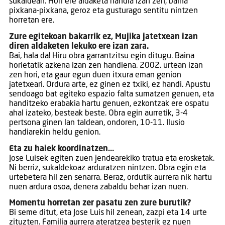
sukaldean. Hori ere aldaketa handia izan zen, baina
pixkana-pixkana, geroz eta gusturago sentitu nintzen
horretan ere.
Zure egitekoan bakarrik ez, Mujika jatetxean izan
diren aldaketen lekuko ere izan zara.
Bai, hala da! Hiru obra garrantzitsu egin ditugu. Baina
horietatik azkena izan zen handiena. 2002. urtean izan
zen hori, eta gaur egun duen itxura eman genion
jatetxeari. Ordura arte, ez ginen ez txiki, ez handi. Apustu
sendoago bat egiteko espazio falta sumatzen genuen, eta
handitzeko erabakia hartu genuen, ezkontzak ere ospatu
ahal izateko, besteak beste. Obra egin aurretik, 3-4
pertsona ginen lan taldean, ondoren, 10-11. Ilusio
handiarekin heldu genion.
Eta zu haiek koordinatzen…
Jose Luisek egiten zuen jendearekiko tratua eta erosketak.
Ni berriz, sukaldekoaz arduratzen nintzen. Obra egin eta
urtebetera hil zen senarra. Beraz, ordutik aurrera nik hartu
nuen ardura osoa, denera zabaldu behar izan nuen.
Momentu horretan zer pasatu zen zure burutik?
Bi seme ditut, eta Jose Luis hil zenean, zazpi eta 14 urte
zituzten. Familia aurrera ateratzea besterik ez nuen