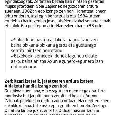
egindakoagatik. Zerbitzari bezala hasi nintzen gaztetan
Mujika jatetxean, Sole Zapianek negozioaren ardura
zuenean. 1982an-edo izango zen hori. Harentzat lanean
aritu ondoren, utzi egin behar zuela eta, 1984.urtean
erreleboa hartu genion Jose Luis Mendizabal senarra zenak
eta biok. Eta gaur egun arte. Harrezkero badira 38 urte.
«Sukaldean hastea aldaketa handia izan zen,
baina pixkana-pixkana geroz eta gusturago
sentitu nintzen horretan»
«Etxekoek, senideek, denek lagundu didate
asko, baina ahizpa Axun egunero-egunero izan
dut ondoan»
Zerbitzari izatetik, jatetxearen ardura izatera.
Aldaketa handia izango zen hori.
Gustukoa nuen lana, eta ezagutzen nuen negozioa. Urte
mordoska bat jarraitu nuen zerbitzari bezala. Antxoni
Zalduak gurekin lan egiten zuen orduan. Hark egiten zuen
sukaldeko lana. Urte asko egin genituen horrela, Zeraingo
Ostatura lanera joan zen arte. Orduan hasi nintzen ni