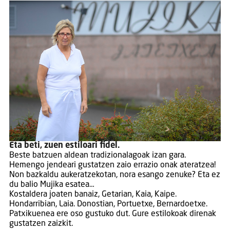
Eta beti, zuen estiloari fidel.
Beste batzuen aldean tradizionalagoak izan gara.
Hemengo jendeari gustatzen zaio errazio onak ateratzea!
Non bazkaldu aukeratzekotan, nora esango zenuke? Eta ez
du balio Mujika esatea…
Kostaldera joaten banaiz, Getarian, Kaia, Kaipe.
Hondarribian, Laia. Donostian, Portuetxe, Bernardoetxe.
Patxikuenea ere oso gustuko dut. Gure estilokoak direnak
gustatzen zaizkit.