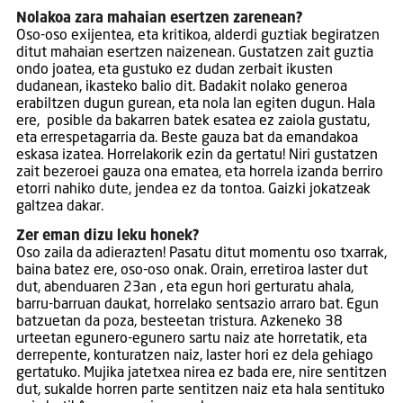
Nolakoa zara mahaian esertzen zarenean?
Oso-oso exijentea, eta kritikoa, alderdi guztiak begiratzen
ditut mahaian esertzen naizenean. Gustatzen zait guztia
ondo joatea, eta gustuko ez dudan zerbait ikusten
dudanean, ikasteko balio dit. Badakit nolako generoa
erabiltzen dugun gurean, eta nola lan egiten dugun. Hala
ere, posible da bakarren batek esatea ez zaiola gustatu,
eta errespetagarria da. Beste gauza bat da emandakoa
eskasa izatea. Horrelakorik ezin da gertatu! Niri gustatzen
zait bezeroei gauza ona ematea, eta horrela izanda berriro
etorri nahiko dute, jendea ez da tontoa. Gaizki jokatzeak
galtzea dakar.
Zer eman dizu leku honek?
Oso zaila da adierazten! Pasatu ditut momentu oso txarrak,
baina batez ere, oso-oso onak. Orain, erretiroa laster dut
dut, abenduaren 23an , eta egun hori gerturatu ahala,
barru-barruan daukat, horrelako sentsazio arraro bat. Egun
batzuetan da poza, besteetan tristura. Azkeneko 38
urteetan egunero-egunero sartu naiz ate horretatik, eta
derrepente, konturatzen naiz, laster hori ez dela gehiago
gertatuko. Mujika jatetxea nirea ez bada ere, nire sentitzen
dut, sukalde horren parte sentitzen naiz eta hala sentituko