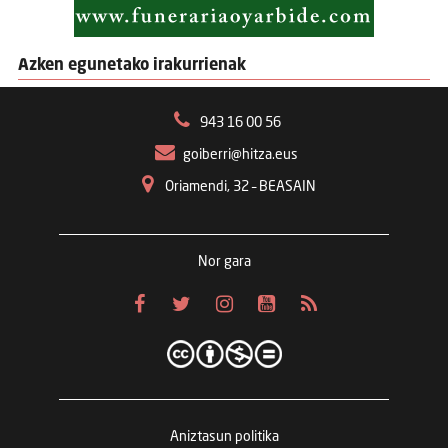
Azken egunetako irakurrienak
943 16 00 56
goiberri@hitza.eus
Oriamendi, 32 – BEASAIN
Nor gara
Aniztasun politika