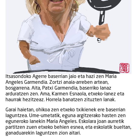
Itsasondoko Agerre baserrian jaio eta hazi zen Maria
Angeles Garmendia. Zortzi anaia-arreben artean,
bosgarrena. Aita, Patxi Garmendia, baserriko lanaz
arduratzen zen. Ama, Karmen Esnaola, etxeko-lanez eta
haurrak hezitzeaz. Horrela banatzen zituzten lanak.
Garai haietan, ohikoa zen etxeko txikienek ere baserrian
laguntzea. Ume-umetatik, eguna argitzerako hasten zen
eguneroko lanekin Maria Angeles. Eskolara joan aurretik
partitzen zuen etxeko behien esnea, eta eskolatik bueltan,
ganaduarekin laguntzen zion aitari.