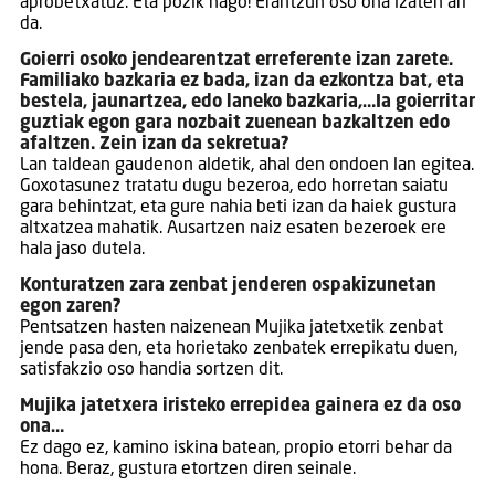
aprobetxatuz. Eta pozik nago! Erantzun oso ona izaten ari
da.
Goierri osoko jendearentzat erreferente izan zarete.
Familiako bazkaria ez bada, izan da ezkontza bat, eta
bestela, jaunartzea, edo laneko bazkaria,…Ia goierritar
guztiak egon gara nozbait zuenean bazkaltzen edo
afaltzen. Zein izan da sekretua?
Lan taldean gaudenon aldetik, ahal den ondoen lan egitea.
Goxotasunez tratatu dugu bezeroa, edo horretan saiatu
gara behintzat, eta gure nahia beti izan da haiek gustura
altxatzea mahatik. Ausartzen naiz esaten bezeroek ere
hala jaso dutela.
Konturatzen zara zenbat jenderen ospakizunetan
egon zaren?
Pentsatzen hasten naizenean Mujika jatetxetik zenbat
jende pasa den, eta horietako zenbatek errepikatu duen,
satisfakzio oso handia sortzen dit.
Mujika jatetxera iristeko errepidea gainera ez da oso
ona…
Ez dago ez, kamino iskina batean, propio etorri behar da
hona. Beraz, gustura etortzen diren seinale.