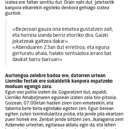
izatea ere faltan sentitu dut. Orain nahi dut jatetxetik
kanpora elkarrekin egoteko denbora gehiago izatea
guztiok.
«Bezeroari gauza ona ematea gustatzen zait,
eta horrela izanda berriz etorriko dira. Gaizki
jokatzeak galtzea dakar»
«Abenduaren 23an dut erretiroa, eta eguna
gerturatu ahala, halako sentsazioa arraro bat
daukat barru-barruan»
Aurtengoa zelebre badoa ere, datorren urtean
Lierniko festak ere sukaldetik kanpora ospatzeko
moduan egongo zara.
Egun oso polita izaten da. Gogoratzen dut, aspaldi,
Lierniko Amabirjinaren egunean izaten zela tiro-pitxoia.
Goizean, 07:00etan hasten ziren izen-emateekin, eta
taberna bete-beta egindako egoten zen. Egun berean
egiten zuten txirrindularitza proba, eta jende pila ekartzen
zuen horrek ere. Zenbat jende biltzen zen…ikaragarria zen!
Azkeneko urteetan, egitaraua aldatu egin da, eta lehen