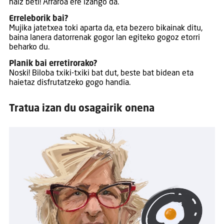
naiz beti! Arraroa ere izango da.
Erreleborik bai?
Mujika jatetxea toki aparta da, eta bezero bikainak ditu,
baina lanera datorrenak gogor lan egiteko gogoz etorri
beharko du.
Planik bai erretirorako?
Noski! Biloba txiki-txiki bat dut, beste bat bidean eta
haietaz disfrutatzeko gogo handia.
Tratua izan du osagairik onena