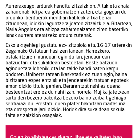
Aurreraxeago, ardurak handitu zitzaizkion. Aitak eta anaia
zaharrenak idi parea gobernatzen zuten, eta gogoan du
ordunko Iberduerok mendian kableak altxa behar
zituenean, idiekin laguntzera joaten zitzaizkiela. Bitartean,
Maria Angeles eta ahizpa zaharrenaizaten ziren baserriko
lanak aurrera ateratzeko ardura zutenak.
Eskola «gehiegi gustatu ez» zitzaiola eta, 16-17 urterekin
Zegamako Ostatuan hasi zen lanean. Harrezkero,
ostalaritzaren munduan egin du lan, jendaurrean
batzuetan, eta sukaldean besteetan. Beste batzuen
aginduetara lehenik, eta lan talde handi baten kargu
ondoren. Unibertsitatean ikasketarik ez zuen egin, baina
bizitzaren esperientziak eta jendearekin tratuan egoteak
eman dizkio titulu gehien. Berarentzat nahi ez duena
besteentzat ere ez du nahi izan, horrela, Mujika jatetxean
sartu den bezero bakoitza bezero baino zerbait gehiago
sentiarazi du. Prestatu duen plater bakoitzari maitasuna
eta errespetua jarri dizkio. Horiek dira sukaldean sekula
falta ez zaizkion osagaiak.
Goierriko albisteak euskaraz, libre eta kalitatez jaso