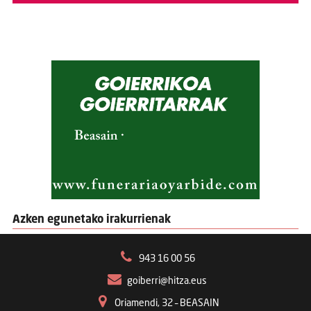
Azken egunetako irakurrienak
943 16 00 56
goiberri@hitza.eus
Oriamendi, 32 – BEASAIN