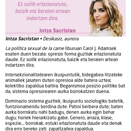
Intza Sacristan
• Desikasiz, aurrera
La política sexual de la carne
liburuan Carol J. Adamsek
esaten duen bezala: opresio forma guztiak erlazionatuta
daude. Ez soilik erlazionatuta, baizik eta beraien artean
indartzen dira.
Intersekzionalitatearen ikuspuntutik, bidegabea litzateke
animaliek jasaten duten opresioa alde batera uztea;
kolektibo zapaldua baitira. Beganismoa posizio politiko bat
da, sistema opresorearen aurka borrokatzen duena.
Dominazio sistema guztiek, ikuspuntu soziologiko batetik,
funtzionamendu berdina dute. Patroi berbera dute; baten
aurka borrokatu nahi badugu, denen aurka egin behar
dugu; horiek hierarkizatu gabe. Genero, arraza, klase,
espezie… borrokak, estuki erlazionatuta daude eta denak
dira erro bereko zati: zapaltzailea-zapaldua.