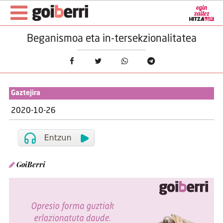
Beganismoa eta in-tersekzionalitatea
Gaztejira
2020-10-26
GoiBerri