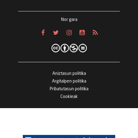
Nor gara
Aniztasun politika
Argitalpen politika
Pribatutasun politika
Cookieak