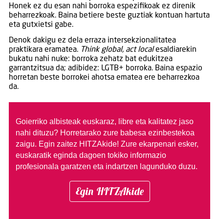
Honek ez du esan nahi borroka espezifikoak ez direnik
beharrezkoak. Baina betiere beste guztiak kontuan hartuta
eta gutxietsi gabe.
Denok dakigu ez dela erraza intersekzionalitatea
praktikara eramatea.
Think global, act local
esaldiarekin
bukatu nahi nuke: borroka zehatz bat edukitzea
garrantzitsua da; adibidez: LGTB+ borroka. Baina espazio
horretan beste borrokei ahotsa ematea ere beharrezkoa
da.
Goierriko albisteak euskaraz, libre eta kalitatez jaso
nahi dituzu?
Horretarako zure babesa ezinbestekoa
zaigu. Egin zaitez HITZAkide!
Zure ekarpenari esker,
euskaratik eginda dagoen tokiko informazio
profesionala garatzen eta indartzen lagunduko duzu.
Egin HITZAkide