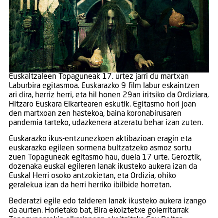
Euskaltzaleen Topaguneak 17. urtez jarri du martxan
Laburbira egitasmoa. Euskarazko 9 film labur eskaintzen
ari dira, herriz herri, eta hil honen 29an iritsiko da Ordiziara,
Hitzaro Euskara Elkartearen eskutik. Egitasmo hori joan
den martxoan zen hastekoa, baina koronabirusaren
pandemia tarteko, udazkenera atzeratu behar izan zuten.
Euskarazko ikus-entzunezkoen aktibazioan eragin eta
euskarazko egileen sormena bultzatzeko asmoz sortu
zuen Topaguneak egitasmo hau, duela 17 urte. Geroztik,
dozenaka euskal egileren lanak ikusteko aukera izan da
Euskal Herri osoko antzokietan, eta Ordizia, ohiko
geralekua izan da herri herriko ibilbide horretan.
Bederatzi egile edo talderen lanak ikusteko aukera izango
da aurten. Horietako bat, Bira ekoiztetxe goierritarrak