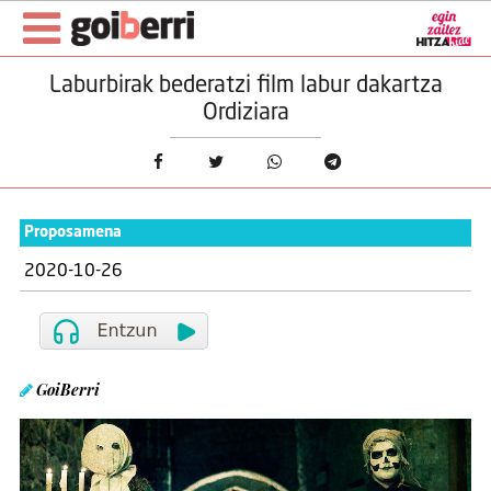
Laburbirak bederatzi film labur dakartza
Ordiziara
Proposamena
2020-10-26
GoiBerri