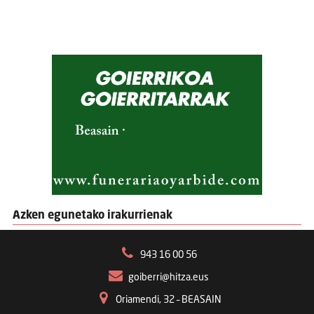
Azken egunetako irakurrienak
943 16 00 56
goiberri@hitza.eus
Oriamendi, 32 – BEASAIN