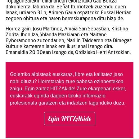
Topagunearekin elkarlanean ekoitzitako Gau Beltza
dokumental laburra da. Beñat Iturriotzek zuzendu duen
lanak, urriaren 31n, Arimen Gaua ospatzeko Euskal Herrian
zegoen ohitura eta haren berreskurapena ditu hizpide.
Horrez gain, Josu Martinez, Amaia San Sebastian, Kristina
Zorita, Ibon Iza, Yolanda Mazkiaran eta Maitane
Eyheramonho zuzendarien, Marilin Taldearen eta Dimegaz
kultur elkartearen lanak ere ikusi ahal izango dira.
Emanaldia 20:30ean izango da, Ordiziako Herri Antzokian.
Goierriko albisteak euskaraz, libre eta kalitatez jaso
nahi dituzu?
Horretarako zure babesa ezinbestekoa
zaigu. Egin zaitez HITZAkide!
Zure ekarpenari esker,
euskaratik eginda dagoen tokiko informazio
profesionala garatzen eta indartzen lagunduko duzu.
Egin HITZAkide