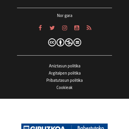
Nor gara
Aniztasun politika
Argitalpen politika
Pribatutasun politika
Cookieak