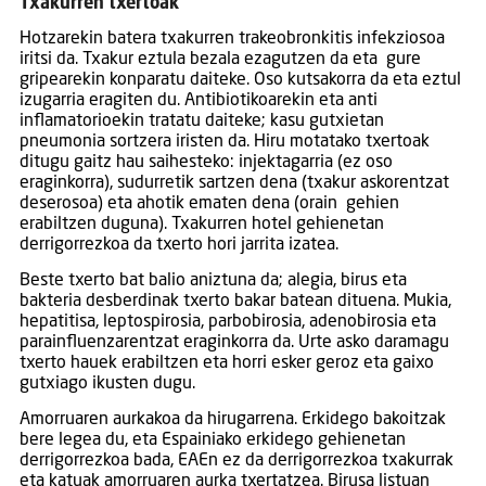
Txakurren txertoak
Hotzarekin batera txakurren trakeobronkitis infekziosoa
iritsi da. Txakur eztula bezala ezagutzen da eta gure
gripearekin konparatu daiteke. Oso kutsakorra da eta eztul
izugarria eragiten du. Antibiotikoarekin eta anti
inflamatorioekin tratatu daiteke; kasu gutxietan
pneumonia sortzera iristen da. Hiru motatako txertoak
ditugu gaitz hau saihesteko: injektagarria (ez oso
eraginkorra), sudurretik sartzen dena (txakur askorentzat
deserosoa) eta ahotik ematen dena (orain gehien
erabiltzen duguna). Txakurren hotel gehienetan
derrigorrezkoa da txerto hori jarrita izatea.
Beste txerto bat balio aniztuna da; alegia, birus eta
bakteria desberdinak txerto bakar batean dituena. Mukia,
hepatitisa, leptospirosia, parbobirosia, adenobirosia eta
parainfluenzarentzat eraginkorra da. Urte asko daramagu
txerto hauek erabiltzen eta horri esker geroz eta gaixo
gutxiago ikusten dugu.
Amorruaren aurkakoa da hirugarrena. Erkidego bakoitzak
bere legea du, eta Espainiako erkidego gehienetan
derrigorrezkoa bada, EAEn ez da derrigorrezkoa txakurrak
eta katuak amorruaren aurka txertatzea. Birusa listuan