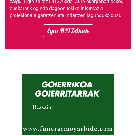
zaigu. Egin zaitez HITZAkide!
Zure ekarpenari esker,
euskaratik eginda dagoen tokiko informazio
profesionala garatzen eta indartzen lagunduko duzu.
Egin HITZAkide