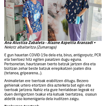
Ana Alustiza Zabaleta – Alazne Azpeitia Aranzadi
•
Nekotz albaitaritza (Zumarraga)
E gun hauetan COVID-19a dela eta, birus, antigorputz, PCR
eta txertoez hitz egiten pasatzen dugu eguna.
Pertsonetan, haurtzaroan txerto batzuk jartzen dira eta
bizitzan zehar beste batzuk errepikatzen joaten dira
(tetanoa, gripearena…).
Animalietan ere txertoak erabiltzen ditugu. Bezero
gehienak urtero etortzen dira azterketa bat egin eta
txertoak jartzera. Nahiz eta gure herrialdean legeak ez
duen derrigortzen txakur eta katuak txertatzea, osasun
aldetik oso komenigarria dela iruditzen zaigu.