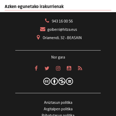
Azken egunetako irakurrienak
943 16 00 56
goiberri@hitza.eus
Oriamendi, 32 – BEASAIN
Nor gara
Aniztasun politika
Argitalpen politika
Pribatutasun politika