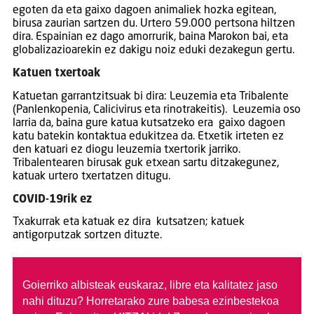
egoten da eta gaixo dagoen animaliek hozka egitean,
birusa zaurian sartzen du. Urtero 59.000 pertsona hiltzen
dira. Espainian ez dago amorrurik, baina Marokon bai, eta
globalizazioarekin ez dakigu noiz eduki dezakegun gertu.
Katuen txertoak
Katuetan garrantzitsuak bi dira: Leuzemia eta Tribalente
(Panlenkopenia, Calicivirus eta rinotrakeitis). Leuzemia oso
larria da, baina gure katua kutsatzeko era gaixo dagoen
katu batekin kontaktua edukitzea da. Etxetik irteten ez
den katuari ez diogu leuzemia txertorik jarriko.
Tribalentearen birusak guk etxean sartu ditzakegunez,
katuak urtero txertatzen ditugu.
COVID-19rik ez
Txakurrak eta katuak ez dira kutsatzen; katuek
antigorputzak sortzen dituzte.
Goierriko albisteak euskaraz, libre eta kalitatez jaso
nahi dituzu?
Horretarako zure babesa ezinbestekoa