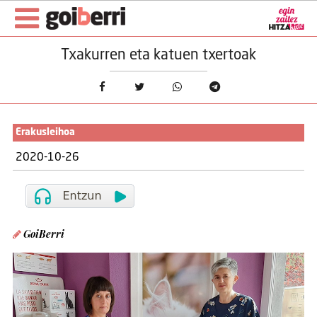
Txakurren eta katuen txertoak
Erakusleihoa
2020-10-26
GoiBerri