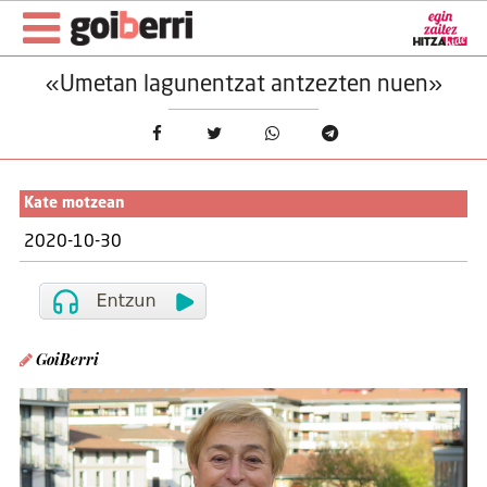
«Umetan lagunentzat antzezten nuen»
Kate motzean
2020-10-30
GoiBerri