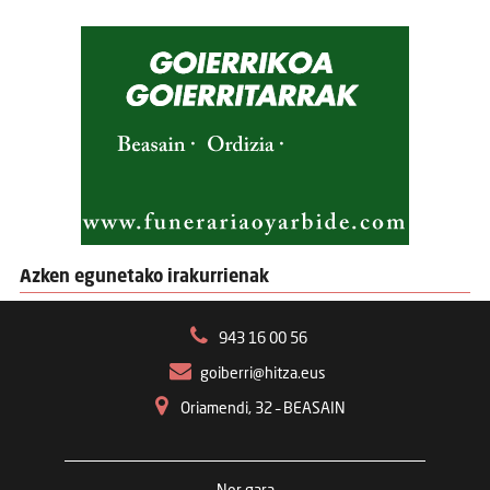
Azken egunetako irakurrienak
943 16 00 56
goiberri@hitza.eus
Oriamendi, 32 – BEASAIN