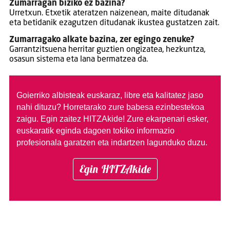
Zumarragan biziko ez bazina?
Urretxun. Etxetik ateratzen naizenean, maite ditudanak
eta betidanik ezagutzen ditudanak ikustea gustatzen zait.
Zumarragako alkate bazina, zer egingo zenuke?
Garrantzitsuena herritar guztien ongizatea, hezkuntza,
osasun sistema eta lana bermatzea da.
Goierriko albisteak euskaraz, libre eta kalitatez jaso
nahi dituzu?
Horretarako zure babesa ezinbestekoa
zaigu. Egin zaitez HITZAkide!
Zure ekarpenari esker,
euskaratik eginda dagoen tokiko informazio
profesionala garatzen eta indartzen lagunduko duzu.
Egin HITZAkide