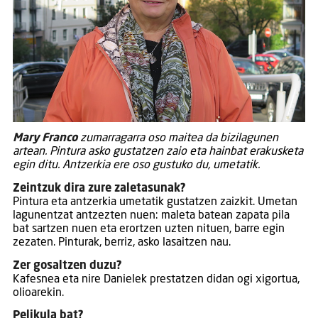
Mary Franco
zumarragarra oso maitea da bizilagunen
artean. Pintura asko gustatzen zaio eta hainbat erakusketa
egin ditu. Antzerkia ere oso gustuko du, umetatik.
Zeintzuk dira zure zaletasunak?
Pintura eta antzerkia umetatik gustatzen zaizkit. Umetan
lagunentzat antzezten nuen: maleta batean zapata pila
bat sartzen nuen eta erortzen uzten nituen, barre egin
zezaten. Pinturak, berriz, asko lasaitzen nau.
Zer gosaltzen duzu?
Kafesnea eta nire Danielek prestatzen didan ogi xigortua,
olioarekin.
Pelikula bat?