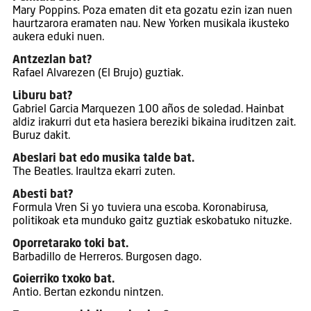
Mary Poppins. Poza ematen dit eta gozatu ezin izan nuen
haurtzarora eramaten nau. New Yorken musikala ikusteko
aukera eduki nuen.
Antzezlan bat?
Rafael Alvarezen (El Brujo) guztiak.
Liburu bat?
Gabriel Garcia Marquezen 100 años de soledad. Hainbat
aldiz irakurri dut eta hasiera bereziki bikaina iruditzen zait.
Buruz dakit.
Abeslari bat edo musika talde bat.
The Beatles. Iraultza ekarri zuten.
Abesti bat?
Formula Vren Si yo tuviera una escoba. Koronabirusa,
politikoak eta munduko gaitz guztiak eskobatuko nituzke.
Oporretarako toki bat.
Barbadillo de Herreros. Burgosen dago.
Goierriko txoko bat.
Antio. Bertan ezkondu nintzen.