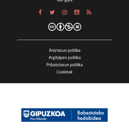
Nor gara
Aniztasun politika
Argitalpen politika
Pribatutasun politika
Cookieak