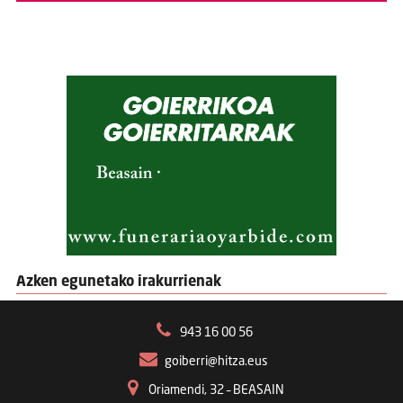
Azken egunetako irakurrienak
943 16 00 56
goiberri@hitza.eus
Oriamendi, 32 – BEASAIN