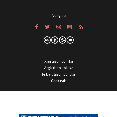
Nor gara
Aniztasun politika
Argitalpen politika
Pribatutasun politika
Cookieak