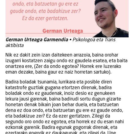
German Urteaga Garmendia
• Psikologoa eta Trans
aktibista
Nik ez dakit zein izan daitekeen arrazoia, baina orohar
izugarri kostatzen zaigu ondo ez gaudela esatea, eta baita
onartzea ere, (Zer da ondo egotea? Horrek ere luzerako
eman dezake, baina gaur ez naiz horretan sartuko).
Badira boladak tsunamia, lurrikara eta posible diren
katastrofe guztiak gugana etortzen direnak, badira
boladak ondo ez gaudenak, inoiz desio ez genukeen
lekura jausi garenak, baina badirudi sortu dugun gizarte
honetan denak bikain joan behar duela, eta batzuetan
dena ez doa ondo, eta batzuetan gu ere ez gaude ondo,
eta badakizue zer? Ez da ezer gertatzen. Zilegi da
segundo oro ondo ez egotea, eta horrek ez du esan nahi
ezkorrak garenik. Badira egunak gogorrak direnak, eta
ezertarako gogorik ez daukagunak, eta zilegi da. Une