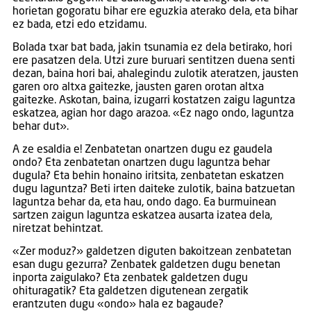
horietan gogoratu bihar ere eguzkia aterako dela, eta bihar
ez bada, etzi edo etzidamu.
Bolada txar bat bada, jakin tsunamia ez dela betirako, hori
ere pasatzen dela. Utzi zure buruari sentitzen duena senti
dezan, baina hori bai, ahalegindu zulotik ateratzen, jausten
garen oro altxa gaitezke, jausten garen orotan altxa
gaitezke. Askotan, baina, izugarri kostatzen zaigu laguntza
eskatzea, agian hor dago arazoa. «Ez nago ondo, laguntza
behar dut».
A ze esaldia e! Zenbatetan onartzen dugu ez gaudela
ondo? Eta zenbatetan onartzen dugu laguntza behar
dugula? Eta behin honaino iritsita, zenbatetan eskatzen
dugu laguntza? Beti irten daiteke zulotik, baina batzuetan
laguntza behar da, eta hau, ondo dago. Ea burmuinean
sartzen zaigun laguntza eskatzea ausarta izatea dela,
niretzat behintzat.
«Zer moduz?» galdetzen diguten bakoitzean zenbatetan
esan dugu gezurra? Zenbatek galdetzen dugu benetan
inporta zaigulako? Eta zenbatek galdetzen dugu
ohituragatik? Eta galdetzen digutenean zergatik
erantzuten dugu «ondo» hala ez bagaude?