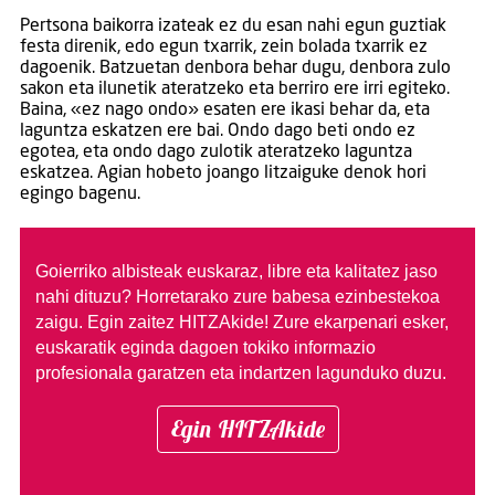
Pertsona baikorra izateak ez du esan nahi egun guztiak
festa direnik, edo egun txarrik, zein bolada txarrik ez
dagoenik. Batzuetan denbora behar dugu, denbora zulo
sakon eta ilunetik ateratzeko eta berriro ere irri egiteko.
Baina, «ez nago ondo» esaten ere ikasi behar da, eta
laguntza eskatzen ere bai. Ondo dago beti ondo ez
egotea, eta ondo dago zulotik ateratzeko laguntza
eskatzea. Agian hobeto joango litzaiguke denok hori
egingo bagenu.
Goierriko albisteak euskaraz, libre eta kalitatez jaso
nahi dituzu?
Horretarako zure babesa ezinbestekoa
zaigu. Egin zaitez HITZAkide!
Zure ekarpenari esker,
euskaratik eginda dagoen tokiko informazio
profesionala garatzen eta indartzen lagunduko duzu.
Egin HITZAkide