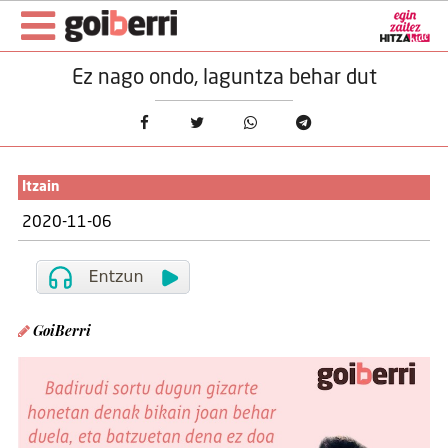
Ez nago ondo, laguntza behar dut
Itzain
2020-11-06
GoiBerri