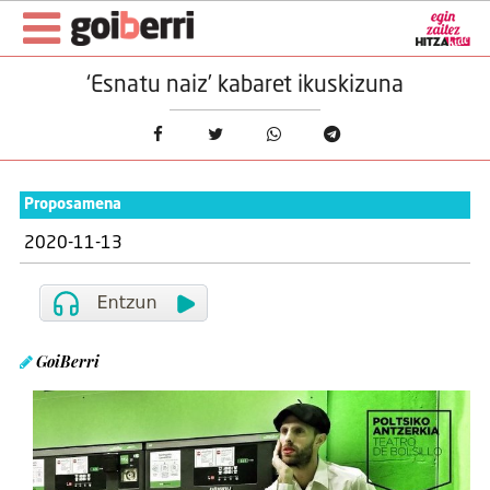
‘Esnatu naiz’ kabaret ikuskizuna
Proposamena
2020-11-13
GoiBerri