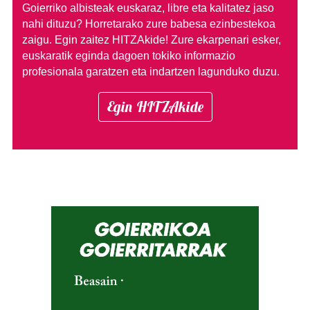
Goierriko albisteak euskaraz, libre eta kalitatez jaso
nahi dituzu?
Horretarako zure babesa ezinbestekoa
zaigu. Egin zaitez HITZAkide!
Zure ekarpenari esker,
euskaratik eginda dagoen tokiko informazio
profesionala garatzen eta indartzen lagunduko duzu.
Egin HITZAkide