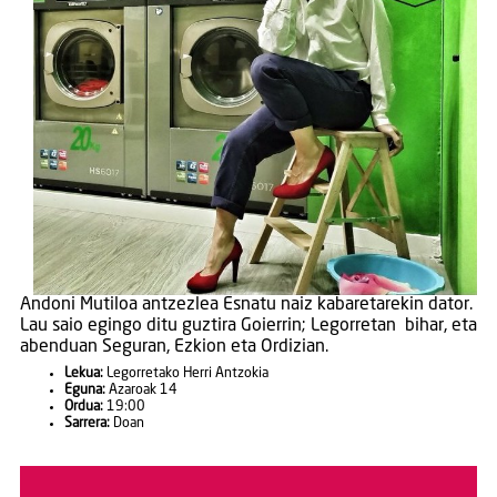
Andoni Mutiloa antzezlea Esnatu naiz kabaretarekin dator.
Lau saio egingo ditu guztira Goierrin; Legorretan bihar, eta
abenduan Seguran, Ezkion eta Ordizian.
Lekua:
Legorretako Herri Antzokia
Eguna:
Azaroak 14
Ordua:
19:00
Sarrera:
Doan