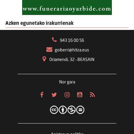
Azken egunetako irakurrienak
943 16 00 56
goiberri@hitza.eus
Oriamendi, 32 – BEASAIN
Nor gara