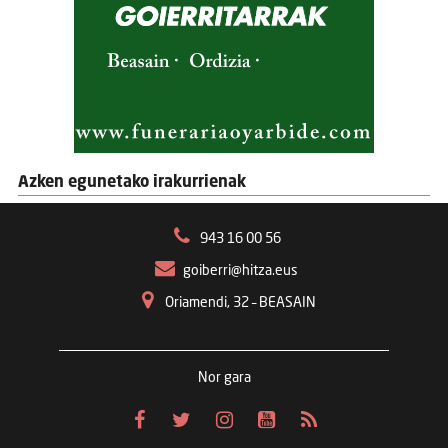
Azken egunetako irakurrienak
943 16 00 56
goiberri@hitza.eus
Oriamendi, 32 – BEASAIN
Nor gara