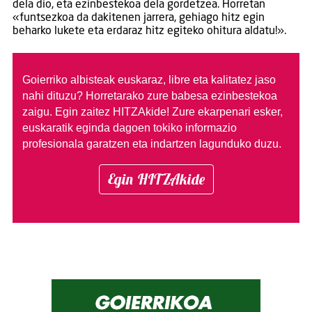
dela dio, eta ezinbestekoa dela gordetzea. Horretan
«funtsezkoa da dakitenen jarrera, gehiago hitz egin
beharko lukete eta erdaraz hitz egiteko ohitura aldatu!».
Goierriko albisteak euskaraz, libre eta kalitatez jaso
nahi dituzu?
Horretarako zure babesa ezinbestekoa
zaigu. Egin zaitez HITZAkide!
Zure ekarpenari esker,
euskaratik eginda dagoen tokiko informazio
profesionala garatzen eta indartzen lagunduko duzu.
Egin HITZAkide