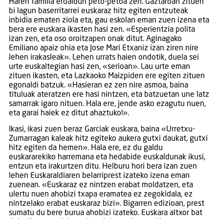
Haren familia erdaldun peto-petoa zen. Gaztaroan zituen
bi lagun baserritarrei euskaraz hitz egiten entzuteak
inbidia ematen ziola eta, gau eskolan eman zuen izena eta
bera ere euskara ikasten hasi zen. «Esperientzia polita
izan zen, eta oso oroitzapen onak ditut. Aginagako
Emiliano apaiz ohia eta Jose Mari Etxaniz izan ziren nire
lehen irakasleak». Lehen urrats haien ondotik, duela sei
urte euskaltegian hasi zen, «serioan». Lau urte eman
zituen ikasten, eta Lazkaoko Maizpiden ere egiten zituen
egonaldi batzuk. «Hasieran ez zen nire asmoa, baina
tituluak ateratzen ere hasi nintzen, eta batzuetan une latz
samarrak igaro nituen. Hala ere, jende asko ezagutu nuen,
eta garai haiek ez ditut ahaztuko!».
Ikasi, ikasi zuen beraz Garciak euskara, baina «Urretxu-
Zumarragan kaleak hitz egiteko aukera gutxi daukat, gutxi
hitz egiten da hemen». Hala ere, ez du galdu
euskararekiko harremana eta hedabide euskaldunak ikusi,
entzun eta irakurtzen ditu. Helburu hori bera izan zuen
lehen Euskaraldiaren belarriprest izateko izena eman
zuenean. «Euskaraz ez nintzen erabat moldatzen, eta
ulertu nuen ahobizi txapa eramatea ez zegokidala, ez
nintzelako erabat euskaraz bizi». Bigarren edizioan, prest
sumatu du bere burua ahobizi izateko. Euskara altxor bat