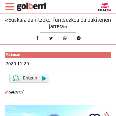
«Euskara zaintzeko, funtsezkoa da dakitenen
jarrera»
Motzean
2020-11-20
GoiBerri