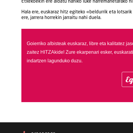
Etxekoekin ere aldatu nahiko luke harremanetarako hiz
Hala ere, euskaraz hitz egiteko «beldurrik eta lotsari
ere, jarrera horrekin jarraitu nahi duela.
Goierriko albisteak euskaraz, libre eta kalitatez ja
zaitez HITZAkide!
Zure ekarpenari esker, euskarat
indartzen lagunduko duzu.
Eg