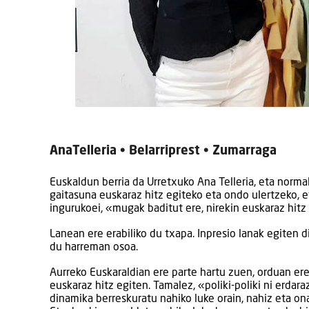
AnaTelleria • Belarriprest • Zumarraga
Euskaldun berria da Urretxuko Ana Telleria, eta norma
gaitasuna euskaraz hitz egiteko eta ondo ulertzeko, eta
ingurukoei, «mugak baditut ere, nirekin euskaraz hitz
Lanean ere erabiliko du txapa. Inpresio lanak egiten 
du harreman osoa.
Aurreko Euskaraldian ere parte hartu zuen, orduan ere 
euskaraz hitz egiten. Tamalez, «poliki-poliki ni erdar
dinamika berreskuratu nahiko luke orain, nahiz eta on