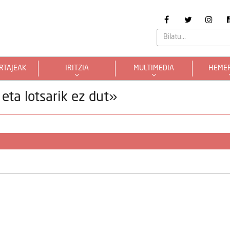
RTAJEAK
IRITZIA
MULTIMEDIA
HEME
 eta lotsarik ez dut»