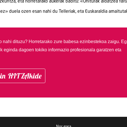
kuntza, eta horretarako aukerak baditu: «Ohiturak aldatzea falta
k ez» duela ozen esan nahi du Telleriak, eta Euskaraldia amaitut
so nahi dituzu?
Horretarako zure babesa ezinbestekoa zaigu. Eg
ik eginda dagoen tokiko informazio profesionala garatzen eta
in HITZAkide
Nor gara