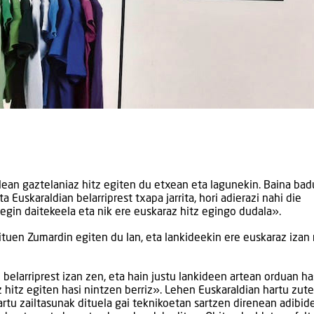
lean gaztelaniaz hitz egiten du etxean eta lagunekin. Baina bad
 Euskaraldian belarriprest txapa jarrita, hori adierazi nahi die
 egin daitekeela eta nik ere euskaraz hitz egingo dudala».
dituen Zumardin egiten du lan, eta lankideekin ere euskaraz izan
belarriprest izan zen, eta hain justu lankideen artean orduan ha
az hitz egiten hasi nintzen berriz». Lehen Euskaraldian hartu zut
artu zailtasunak dituela gai teknikoetan sartzen direnean adibid