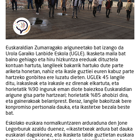
Euskaraldian Zumarragako ariguneetako bat izango da
Urola Garaiko Lanbide Eskola (UGLE). Ikasketa maila bat
baino gehiago eta hiru hizkuntza ereduak dituztela
kontuan hartuta, langileek bakarrik hartuko dute parte
ariketa honetan, nahiz eta ikasle guztiei euren kabuz parte
hartzeko gonbitea ere luzatu dieten. UGLEk 45 langile
ditu, irakasleak eta irakasle ez direnak elkartuta, eta
horietatik %90 inguruk eman diote baiezkoa Euskaraldian
arigune gisa parte hartzeari; horietatik %85 ahobizi dira,
eta gainerakoak belarriprest. Beraz, langile bakoitzak bere
konpromiso pertsonala dauka, eta ikastetxe bezala beste
bat.
Eskolako euskara normalkuntzaren arduraduna den Jone
Legorburuk azaldu duenez, «ikastetxeak ardura bat dauka
euskarari dagokionez, eta ikasketa talde guztietan euskara