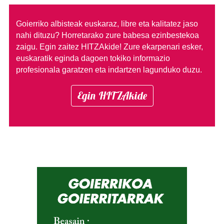
Goierriko albisteak euskaraz, libre eta kalitatez jaso
nahi dituzu?
Horretarako zure babesa ezinbestekoa
zaigu. Egin zaitez HITZAkide!
Zure ekarpenari esker,
euskaratik eginda dagoen tokiko informazio
profesionala garatzen eta indartzen lagunduko duzu.
Egin HITZAkide