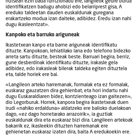
hutsean ezin bada funtzionadu ere, langileok geure burua
identifikatzen badugu ahobizi edo belarriprest gisa, A
ereduko taldeetan dauden euskaldunak guregana
erakartzeko modua izan daiteke, adibidez. Eredu izan nahi
dugu ikasleentzat».
Kanpoko eta barruko ariguneak
Ikastetxean kanpo eta barne ariguneak identifikatu
dituzte. Kanpokoan, lehiatilako lana edo telefono bidezko
arreta sartu dituzte, besteak beste. Barruari begira, berriz,
gune desberdinak identifikatu dituzte, irakasle gela
adibidez, edo irakasleak bilerak taldeka egiten dituztela
eta, talde horiek ere bai.
«Langileon arteko harremanak, formalak eta ez formalak,
euskaraz gauzatzen dira gehienbat, eta hori indartu nahi
dugu Euskaraldiaren bidez, kontzienteago izan gaitezen»,
dio Legorburuk. Horrek, kanpora begira ikastetxeak duen
irudi «nahiko erdalduna» aldatzeko ere balioko duelakoan
dago, «ez dago horretarako arrazoirik», ia guztiak
euskaldunak dira eta euskaraz bizi dira. Langileen artekoak
bakarrik ez, ikasleekin dituzten harremanak ere
gehienetan euskaraz izaten dira, baita A eredukoekin ere.