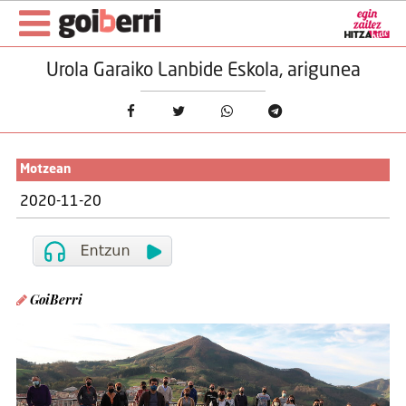
Urola Garaiko Lanbide Eskola, arigunea
Motzean
2020-11-20
GoiBerri