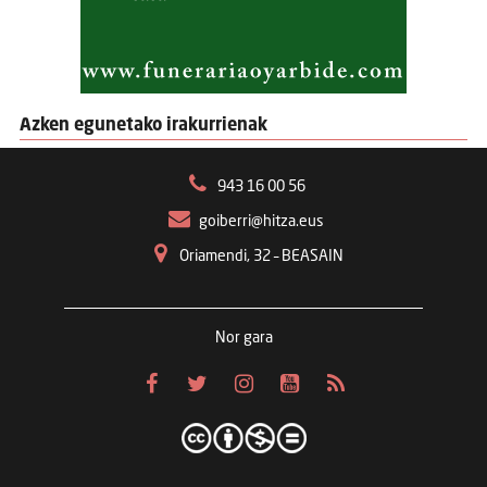
Azken egunetako irakurrienak
943 16 00 56
goiberri@hitza.eus
Oriamendi, 32 – BEASAIN
Nor gara