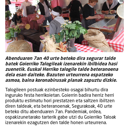
Abenduaren 7an 40 urte beteko dira segurar talde
batek Goierriko Talogileak izenarekin ibilbidea hasi
zuenetik. Euskal Herriko talogile talde beteranoena
dela esan daiteke. Bazuten urteurrena ospatzeko
asmoa, baina koronabirusak planak zapuztu dizkie.
Talogileen postuak ezinbesteko osagai bihurtu dira
inguruko festa herrikoietan. Goierrin badira herriz herri
produktu estimatu hori prestatzen eta saltzen ibiltzen
diren taldeak, eta beteranoenak, Segurakoak, 40 urte
beteko ditu abenduaren 7an. Pandemiak, ordea,
ospakizunetarako tarterik gabe utzi du Goierriko Taloak
izenarekin ezagutzen den talde honen urteurrena.