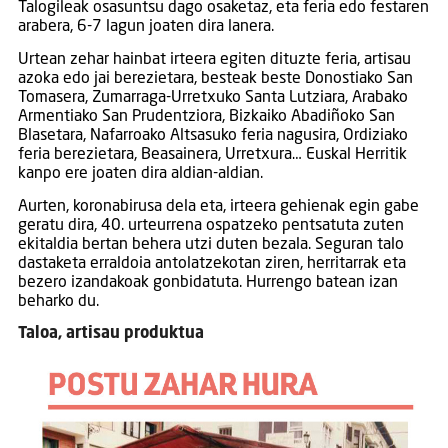
Talogileak osasuntsu dago osaketaz, eta feria edo festaren
arabera, 6-7 lagun joaten dira lanera.
Urtean zehar hainbat irteera egiten dituzte feria, artisau
azoka edo jai berezietara, besteak beste Donostiako San
Tomasera, Zumarraga-Urretxuko Santa Lutziara, Arabako
Armentiako San Prudentziora, Bizkaiko Abadiñoko San
Blasetara, Nafarroako Altsasuko feria nagusira, Ordiziako
feria berezietara, Beasainera, Urretxura… Euskal Herritik
kanpo ere joaten dira aldian-aldian.
Aurten, koronabirusa dela eta, irteera gehienak egin gabe
geratu dira, 40. urteurrena ospatzeko pentsatuta zuten
ekitaldia bertan behera utzi duten bezala. Seguran talo
dastaketa erraldoia antolatzekotan ziren, herritarrak eta
bezero izandakoak gonbidatuta. Hurrengo batean izan
beharko du.
Taloa, artisau produktua