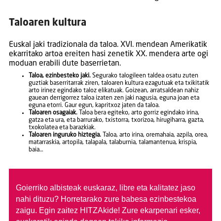
Taloaren kultura
Euskal jaki tradizionala da taloa. XVI. mendean Amerikatik
ekarritako artoa ereiten hasi zenetik XX. mendera arte ogi
moduan erabili dute baserrietan.
Taloa, ezinbesteko jaki.
Segurako talogileen taldea osatu zuten
guztiak baserritarrak ziren, taloaren kultura ezagutuak eta txikitatik
arto irinez egindako taloz elikatuak. Goizean, arratsaldean nahiz
gauean derrigorrez taloa izaten zen jaki nagusia, eguna joan eta
eguna etorri. Gaur egun, kapritxoz jaten da taloa.
Taloaren osagaiak.
Taloa bera egiteko, arto gorriz egindako irina,
gatza eta ura, eta barrurako, txistorra, txorizoa, hirugiharra, gazta,
txokolatea eta barazkiak.
Taloaren inguruko hiztegia.
Taloa, arto irina, oremahaia, azpila, orea,
matarraskia, artopila, talapala, talaburnia, talamantenua, krispia,
baia…
Goierriko albisteak euskaraz, libre eta kalitatez jaso
nahi dituzu?
Horretarako zure babesa ezinbestekoa
zaigu. Egin zaitez HITZAkide!
Zure ekarpenari esker,