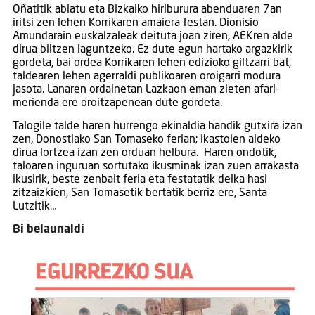
Oñatitik abiatu eta Bizkaiko hiriburura abenduaren 7an
iritsi zen lehen Korrikaren amaiera festan. Dionisio
Amundarain euskalzaleak deituta joan ziren, AEKren alde
dirua biltzen laguntzeko. Ez dute egun hartako argazkirik
gordeta, bai ordea Korrikaren lehen edizioko giltzarri bat,
taldearen lehen agerraldi publikoaren oroigarri modura
jasota. Lanaren ordainetan Lazkaon eman zieten afari-
merienda ere oroitzapenean dute gordeta.
Talogile talde haren hurrengo ekinaldia handik gutxira izan
zen, Donostiako San Tomaseko ferian; ikastolen aldeko
dirua lortzea izan zen orduan helbura. Haren ondotik,
taloaren inguruan sortutako ikusminak izan zuen arrakasta
ikusirik, beste zenbait feria eta festatatik deika hasi
zitzaizkien, San Tomasetik bertatik berriz ere, Santa
Lutzitik…
Bi belaunaldi