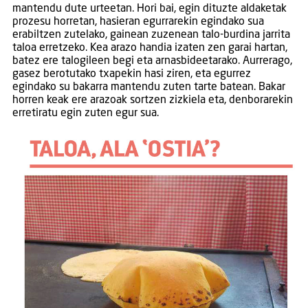
mantendu dute urteetan. Hori bai, egin dituzte aldaketak
prozesu horretan, hasieran egurrarekin egindako sua
erabiltzen zutelako, gainean zuzenean talo-burdina jarrita
taloa erretzeko. Kea arazo handia izaten zen garai hartan,
batez ere talogileen begi eta arnasbideetarako. Aurrerago,
gasez berotutako txapekin hasi ziren, eta egurrez
egindako su bakarra mantendu zuten tarte batean. Bakar
horren keak ere arazoak sortzen zizkiela eta, denborarekin
erretiratu egin zuten egur sua.