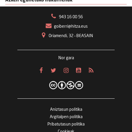
Azken egunetako irakurrienak
943 16 00 56
goiberri@hitza.eus
Oriamendi, 32 – BEASAIN
Nor gara
Aniztasun politika
Argitalpen politika
Pribatutasun politika
Cookieak