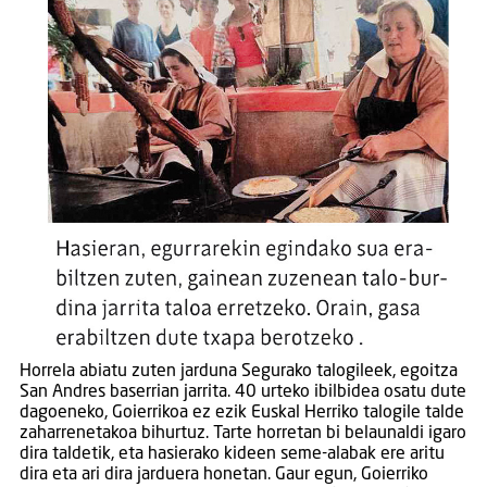
Horrela abiatu zuten jarduna Segurako talogileek, egoitza
San Andres baserrian jarrita. 40 urteko ibilbidea osatu dute
dagoeneko, Goierrikoa ez ezik Euskal Herriko talogile talde
zaharrenetakoa bihurtuz. Tarte horretan bi belaunaldi igaro
dira taldetik, eta hasierako kideen seme-alabak ere aritu
dira eta ari dira jarduera honetan. Gaur egun, Goierriko