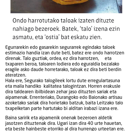
Egurrarekin edo gasarekin segurarrek egindako taloek
estimazio handia izan dute beti, batez ere ondo harrotzen
direnak. Talo guztiak, ordea, ez dira harrotzen, eta
txaparen beroa, taloaren lodiera edo eguraldia bezalako
eragile asko daude horretarako, taloak ez dira beti berdin
ateratzen.
Hala ere, Segurako talogileek lortu dute erregulartasuna
eta maila handiko kalitatea talogintzan. Horren erakusle
dira taldearen ibilbidean zehar jaso dituzten sariak eta
aipamenak. Errenteriako, Durangoko edo Baionako artisau
azoketako sariak dira horietako batzuk, baita Leitzako talo
txapelketan parte hartutako bi alditan irabazi izana ere.
Baina saririk eta aipamenik onenak bezeroen aldetik
jasotzen dituztenak dira. Ugari izan dira 40 urte hauetan,
eta beste hainbeste etorriko al dira hurrengo urteetan ere.