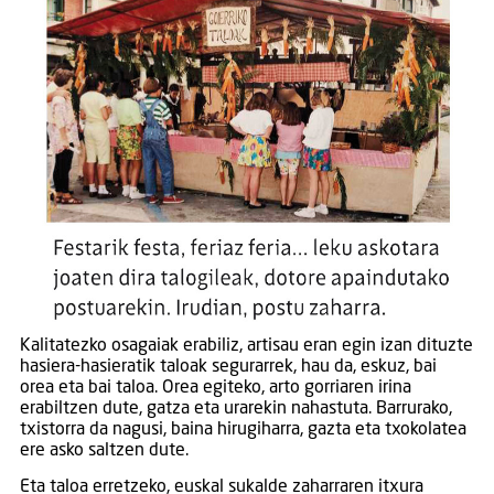
Kalitatezko osagaiak erabiliz, artisau eran egin izan dituzte
hasiera-hasieratik taloak segurarrek, hau da, eskuz, bai
orea eta bai taloa. Orea egiteko, arto gorriaren irina
erabiltzen dute, gatza eta urarekin nahastuta. Barrurako,
txistorra da nagusi, baina hirugiharra, gazta eta txokolatea
ere asko saltzen dute.
Eta taloa erretzeko, euskal sukalde zaharraren itxura