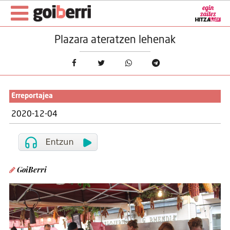
Plazara ateratzen lehenak
Erreportajea
2020-12-04
GoiBerri