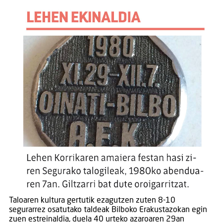
Taloaren kultura gertutik ezagutzen zuten 8-10
segurarrez osatutako taldeak Bilboko Erakustazokan egin
zuen estreinaldia, duela 40 urteko azaroaren 29an