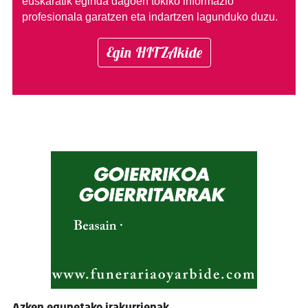
euskaratik eginda dagoen tokiko informazio
profesionala garatzen eta indartzen lagunduko duzu.
Egin HITZAkide