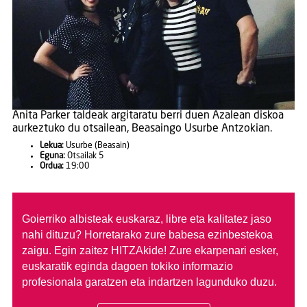
Anita Parker taldeak argitaratu berri duen Azalean diskoa
aurkeztuko du otsailean, Beasaingo Usurbe Antzokian.
Lekua:
Usurbe (Beasain)
Eguna:
Otsailak 5
Ordua:
19:00
Goierriko albisteak euskaraz, libre eta kalitatez jaso
nahi dituzu?
Horretarako zure babesa ezinbestekoa
zaigu. Egin zaitez HITZAkide!
Zure ekarpenari esker,
euskaratik eginda dagoen tokiko informazio
profesionala garatzen eta indartzen lagunduko duzu.