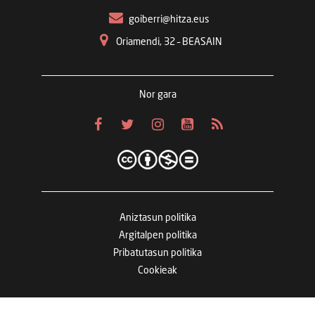
goiberri@hitza.eus
Oriamendi, 32 – BEASAIN
Nor gara
Aniztasun politika
Argitalpen politika
Pribatutasun politika
Cookieak