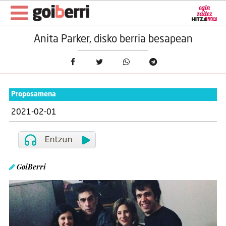
Anita Parker, disko berria besapean
Proposamena
2021-02-01
GoiBerri