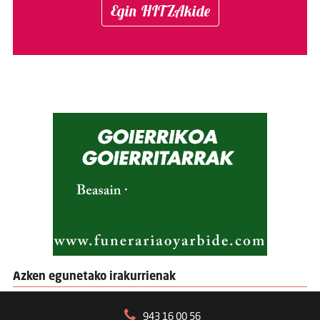
Egin HITZAkide
Azken egunetako irakurrienak
943 16 00 56