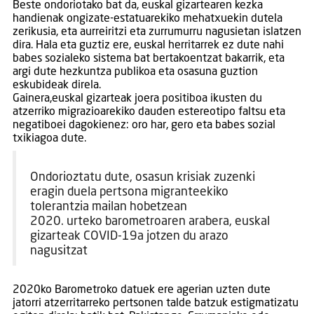
Beste ondoriotako bat da, euskal gizartearen kezka
handienak ongizate-estatuarekiko mehatxuekin dutela
zerikusia, eta aurreiritzi eta zurrumurru nagusietan islatzen
dira. Hala eta guztiz ere, euskal herritarrek ez dute nahi
babes sozialeko sistema bat bertakoentzat bakarrik, eta
argi dute hezkuntza publikoa eta osasuna guztion
eskubideak direla.
Gainera,euskal gizarteak joera positiboa ikusten du
atzerriko migrazioarekiko dauden estereotipo faltsu eta
negatiboei dagokienez: oro har, gero eta babes sozial
txikiagoa dute.
Ondorioztatu dute, osasun krisiak zuzenki
eragin duela pertsona migranteekiko
tolerantzia mailan hobetzean
2020. urteko barometroaren arabera, euskal
gizarteak COVID-19a jotzen du arazo
nagusitzat
2020ko Barometroko datuek ere agerian uzten dute
jatorri atzerritarreko pertsonen talde batzuk estigmatizatu