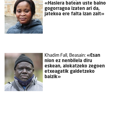
«Hasiera batean uste baino
gogorragoa izaten ari da,
jatekoa ere falta izan zait»
Khadim Fall, Beasain:
«Esan
nion ez nenbilela diru
eskean, alokatzeko zegoen
etxeagatik galdetzeko
baizik»