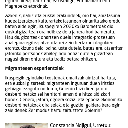
egiten direla; batik bat, Pakistango, Errumaniako edo
Magrebeko etorkinak.
Azkenik, nahiz eta euskal erakundeek, oro har, aniztasuna
kudeatzerakoan kulturartekotasunean oinarritutako eredu
baten alde egin, Ikuspegiren 2020ko Barometroak dio
euskal gizartean oraindik ez dela jarrera hori barneratu.
Hau da, gizarteak onartzen duela integrazio-prozesuan
ahalegina egitea, atzerritarrei zein bertakoei dagokien
erantzukizuna dela, baina, uste dutela, batez ere, atzerritar
jatorriko pertsonek ahalegindu behar dutela gizartean
nagusi diren ohitura eta tradizioetara ohitzen.
Migranteeen esperientziak
Ikuspegik egindako txostenak emaitzak aintzat hartuta,
eta euskal gizarteak migranteen inguruan duen iritziaz
gehiago ezagutu ondoren, Goierrin bizi diren jatorri
desberdinetako sei herritarri eman die hitza aldizkari
honek. Genero, jatorri, egoera sozial eta egoera ekonomiko
desberdinetakoak dira seiak, eta guztiei galdera bera egin
zaie denei: Zer moduz hartu zaituztete Goierrin?
Constancia Ndjigui, Urretxu: