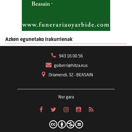
Azken egunetako irakurrienak
943 16 00 56
goiberri@hitza.eus
Oriamendi, 32 – BEASAIN
Nor gara