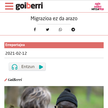
Migrazioa ez da arazo
Erreportajea
2021-02-12
GoiBerri