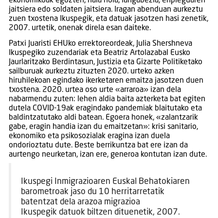
ekonomikoak egozten, hala nola, langabezia, enpleguaren
jaitsiera edo soldaten jaitsiera. Iragan abenduan aurkeztu
zuen txostena Ikuspegik, eta datuak jasotzen hasi zenetik,
2007. urtetik, onenak direla esan daiteke.
Patxi Juaristi EHUko errektoreordeak, Julia Shershneva
Ikuspegiko zuzendariak eta Beatriz Artolazabal Eusko
Jaurlaritzako Berdintasun, Justizia eta Gizarte Politiketako
sailburuak aurkeztu zituzten 2020. urteko azken
hiruhilekoan egindako ikerketaren emaitza jasotzen duen
txostena. 2020. urtea oso urte «arraroa» izan dela
nabarmendu zuten: lehen aldia baita azterketa bat egiten
dutela COVID-19ak eragindako pandemiak blaitutako eta
baldintzatutako aldi batean. Egoera honek, «zalantzarik
gabe, eragin handia izan du emaitzetan»: krisi sanitario,
ekonomiko eta psikosozialak eragina izan duela
ondorioztatu dute. Beste berrikuntza bat ere izan da
aurtengo neurketan, izan ere, generoa kontutan izan dute.
Ikuspegi Inmigrazioaren Euskal Behatokiaren
barometroak jaso du 10 herritarretatik
batentzat dela arazoa migrazioa
Ikuspegik datuok biltzen dituenetik, 2007.