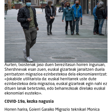
Aurten, txostenak jaso duen berezitasun horren inguruan,
Shershnevak esan zuen, euskal gizarteak jarraitzen duela
pentsatzen migrazioa ezinbestekoa dela ekonomiarentzat:
«Jokabide utilitarista da: euskal herritarrek uste dute
ezinbestekoa dela migrazioa, euskal gizarteak egin nahi ez
dituen lanak betetzeko, edo beharrezkoak direlako euskal
ekonomiari eusteko».
COVID-19a, kezka nagusia
Horren harira, Goierri Garaiko Migrazio teknikari Monica