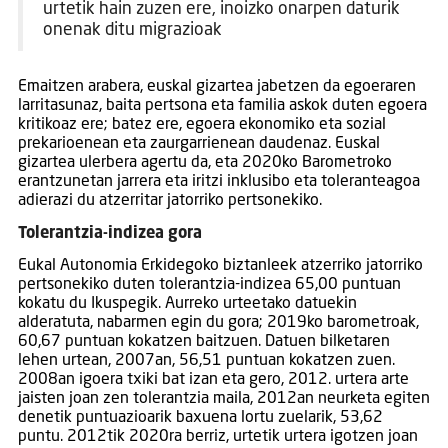
urtetik hain zuzen ere, inoizko onarpen daturik
onenak ditu migrazioak
Emaitzen arabera, euskal gizartea jabetzen da egoeraren
larritasunaz, baita pertsona eta familia askok duten egoera
kritikoaz ere; batez ere, egoera ekonomiko eta sozial
prekarioenean eta zaurgarrienean daudenaz. Euskal
gizartea ulerbera agertu da, eta 2020ko Barometroko
erantzunetan jarrera eta iritzi inklusibo eta toleranteagoa
adierazi du atzerritar jatorriko pertsonekiko.
Tolerantzia-indizea gora
Eukal Autonomia Erkidegoko biztanleek atzerriko jatorriko
pertsonekiko duten tolerantzia-indizea 65,00 puntuan
kokatu du Ikuspegik. Aurreko urteetako datuekin
alderatuta, nabarmen egin du gora; 2019ko barometroak,
60,67 puntuan kokatzen baitzuen. Datuen bilketaren
lehen urtean, 2007an, 56,51 puntuan kokatzen zuen.
2008an igoera txiki bat izan eta gero, 2012. urtera arte
jaisten joan zen tolerantzia maila, 2012an neurketa egiten
denetik puntuazioarik baxuena lortu zuelarik, 53,62
puntu. 2012tik 2020ra berriz, urtetik urtera igotzen joan