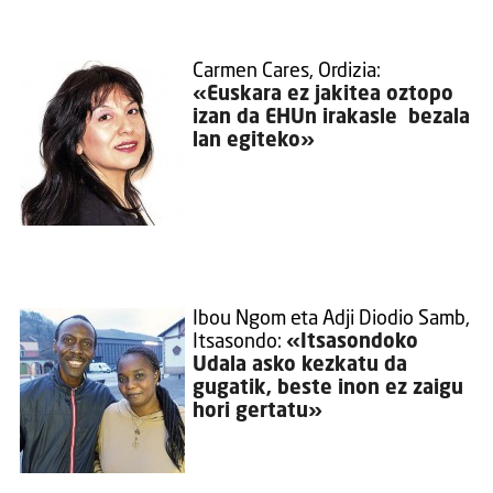
Carmen Cares, Ordizia:
«Euskara ez jakitea oztopo
izan da EHUn irakasle bezala
lan egiteko»
Ibou Ngom eta Adji Diodio Samb,
Itsasondo:
«Itsasondoko
Udala asko kezkatu da
gugatik, beste inon ez zaigu
hori gertatu»