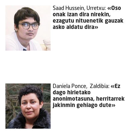
Saad Hussein, Urretxu:
«Oso
onak izan dira nirekin,
ezagutu nituenetik gauzak
asko aldatu dira»
Daniela Ponce, Zaldibia:
«Ez
dago hirietako
anonimotasuna, herritarrek
jakinmin gehiago dute»