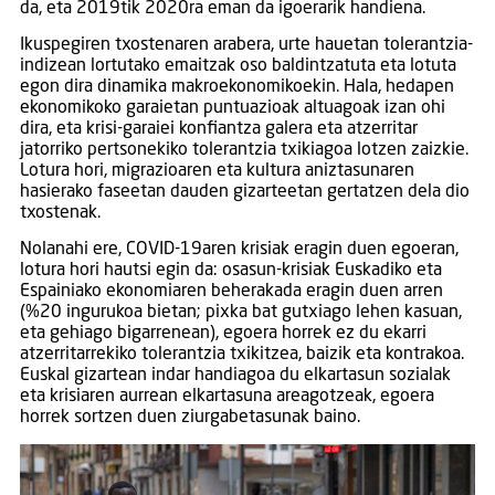
da, eta 2019tik 2020ra eman da igoerarik handiena.
Ikuspegiren txostenaren arabera, urte hauetan tolerantzia-
indizean lortutako emaitzak oso baldintzatuta eta lotuta
egon dira dinamika makroekonomikoekin. Hala, hedapen
ekonomikoko garaietan puntuazioak altuagoak izan ohi
dira, eta krisi-garaiei konfiantza galera eta atzerritar
jatorriko pertsonekiko tolerantzia txikiagoa lotzen zaizkie.
Lotura hori, migrazioaren eta kultura aniztasunaren
hasierako faseetan dauden gizarteetan gertatzen dela dio
txostenak.
Nolanahi ere, COVID-19aren krisiak eragin duen egoeran,
lotura hori hautsi egin da: osasun-krisiak Euskadiko eta
Espainiako ekonomiaren beherakada eragin duen arren
(%20 ingurukoa bietan; pixka bat gutxiago lehen kasuan,
eta gehiago bigarrenean), egoera horrek ez du ekarri
atzerritarrekiko tolerantzia txikitzea, baizik eta kontrakoa.
Euskal gizartean indar handiagoa du elkartasun sozialak
eta krisiaren aurrean elkartasuna areagotzeak, egoera
horrek sortzen duen ziurgabetasunak baino.