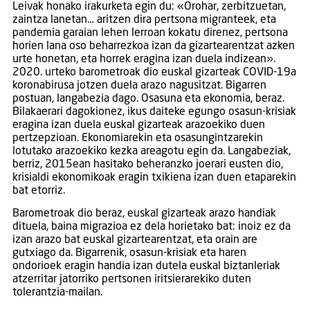
Leivak honako irakurketa egin du: «Orohar, zerbitzuetan,
zaintza lanetan… aritzen dira pertsona migranteek, eta
pandemia garaian lehen lerroan kokatu direnez, pertsona
horien lana oso beharrezkoa izan da gizartearentzat azken
urte honetan, eta horrek eragina izan duela indizean».
2020. urteko barometroak dio euskal gizarteak COVID-19a
koronabirusa jotzen duela arazo nagusitzat. Bigarren
postuan, langabezia dago. Osasuna eta ekonomia, beraz.
Bilakaerari dagokionez, ikus daiteke egungo osasun-krisiak
eragina izan duela euskal gizarteak arazoekiko duen
pertzepzioan. Ekonomiarekin eta osasungintzarekin
lotutako arazoekiko kezka areagotu egin da. Langabeziak,
berriz, 2015ean hasitako beheranzko joerari eusten dio,
krisialdi ekonomikoak eragin txikiena izan duen etaparekin
bat etorriz.
Barometroak dio beraz, euskal gizarteak arazo handiak
dituela, baina migrazioa ez dela horietako bat: inoiz ez da
izan arazo bat euskal gizartearentzat, eta orain are
gutxiago da. Bigarrenik, osasun-krisiak eta haren
ondorioek eragin handia izan dutela euskal biztanleriak
atzerritar jatorriko pertsonen iritsierarekiko duten
tolerantzia-mailan.