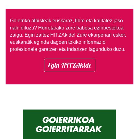
Goierriko albisteak euskaraz, libre eta kalitatez jaso
nahi dituzu?
Horretarako zure babesa ezinbestekoa
zaigu. Egin zaitez HITZAkide!
Zure ekarpenari esker,
euskaratik eginda dagoen tokiko informazio
profesionala garatzen eta indartzen lagunduko duzu.
Egin HITZAkide