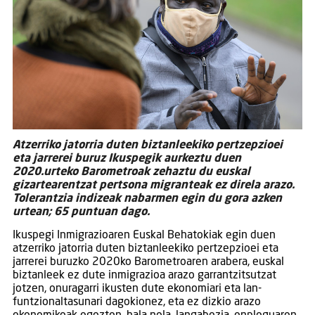
Atzerriko jatorria duten biztanleekiko pertzepzioei
eta jarrerei buruz Ikuspegik aurkeztu duen
2020.urteko Barometroak zehaztu du euskal
gizartearentzat pertsona migranteak ez direla arazo.
Tolerantzia indizeak nabarmen egin du gora azken
urtean; 65 puntuan dago.
Ikuspegi Inmigrazioaren Euskal Behatokiak egin duen
atzerriko jatorria duten biztanleekiko pertzepzioei eta
jarrerei buruzko 2020ko Barometroaren arabera, euskal
biztanleek ez dute inmigrazioa arazo garrantzitsutzat
jotzen, onuragarri ikusten dute ekonomiari eta lan-
funtzionaltasunari dagokionez, eta ez dizkio arazo