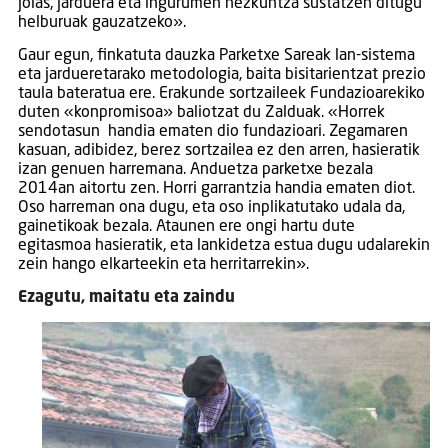
jolas, jarduera eta ingurumen hezkuntza sustatzen ditugu
helburuak gauzatzeko».
Gaur egun, finkatuta dauzka Parketxe Sareak lan-sistema
eta jardueretarako metodologia, baita bisitarientzat prezio
taula bateratua ere. Erakunde sortzaileek Fundazioarekiko
duten «konpromisoa» baliotzat du Zalduak. «Horrek
sendotasun handia ematen dio fundazioari. Zegamaren
kasuan, adibidez, berez sortzailea ez den arren, hasieratik
izan genuen harremana. Anduetza parketxe bezala
2014an aitortu zen. Horri garrantzia handia ematen diot.
Oso harreman ona dugu, eta oso inplikatutako udala da,
gainetikoak bezala. Ataunen ere ongi hartu dute
egitasmoa hasieratik, eta lankidetza estua dugu udalarekin
zein hango elkarteekin eta herritarrekin».
Ezagutu, maitatu eta zaindu