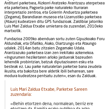
Arditurri parketxea, Aizkorri-Aratzeko Arantzazu aterpetxea
eta parketxea, Pagoeta parke naturaleko Iturraran
interpretazio zentroa, eta Goierrin Anduetza parketxea
(Zegama), Barandiaran museoa eta Lizarrustiko parketxea
(Ataun) kudeatzen ditu GPS fundazioak. Zaldibiar jatorriko
Luis Mari Zaldua Etxabe urnietarra da zuzendari, 2010eko
martxotik.
Fundazioa 2009ko abenduan sortu zuten Gipuzkoako Foru
Aldundiak, eta Oñatiko, Aiako, Oiartzungo eta Ataungo
udalek. 2014an batu zitzaien Zegamako Udala.
Arantzazuko parketxea izan zen irekitako azkenekoa.
«Ingurumen heziketaren arloko jarduerak bazeuden
lehendik probintzian, batzuk diputazioaren esku eta
besteak ez. Lau parke naturaletan parketxe bana zeudela
ikusita, eta bakoitza bere aldetik ibili beharrean, sare
modura kudeatzea pentsatu zuten», esan du Zalduak.
Luis Mari Zaldua Etxabe, Parketxe Sareen
zuzendaria:
«Behin etortzen dena, normalean, berriz ere