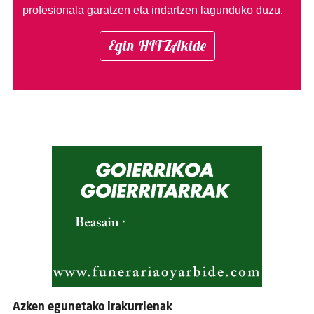
profesionala garatzen eta indartzen lagunduko duzu.
Egin HITZAkide
Azken egunetako irakurrienak