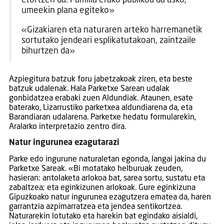
etortzen da. Familia erako publikoa da asko,
umeekin plana egiteko»
«Gizakiaren eta naturaren arteko harremanetik
sortutako jendeari esplikatutakoan, zaintzaile
bihurtzen da»
Azpiegitura batzuk foru jabetzakoak ziren, eta beste
batzuk udalenak. Hala Parketxe Sarean udalak
gonbidatzea erabaki zuen Aldundiak. Ataunen, esate
baterako, Lizarrustiko parketxea aldundiarena da, eta
Barandiaran udalarena. Parketxe hedatu formularekin,
Aralarko interpretazio zentro dira.
Natur ingurunea ezagutarazi
Parke edo ingurune naturaletan egonda, langai jakina du
Parketxe Sareak. «Bi motatako helburuak zeuden,
hasieran: antolaketa arlokoa bat, sarea sortu, sustatu eta
zabaltzea; eta eginkizunen arlokoak. Gure eginkizuna
Gipuzkoako natur ingurunea ezagutzera ematea da, haren
garrantzia azpimarratzea eta jendea sentikortzea.
Naturarekin lotutako eta harekin bat egindako aisialdi,