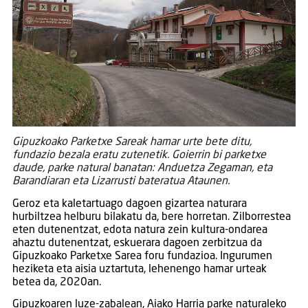
Gipuzkoako Parketxe Sareak hamar urte bete ditu,
fundazio bezala eratu zutenetik. Goierrin bi parketxe
daude, parke natural banatan: Anduetza Zegaman, eta
Barandiaran eta Lizarrusti bateratua Ataunen.
Geroz eta kaletartuago dagoen gizartea naturara
hurbiltzea helburu bilakatu da, bere horretan. Zilborrestea
eten dutenentzat, edota natura zein kultura-ondarea
ahaztu dutenentzat, eskuerara dagoen zerbitzua da
Gipuzkoako Parketxe Sarea foru fundazioa. Ingurumen
heziketa eta aisia uztartuta, lehenengo hamar urteak
betea da, 2020an.
Gipuzkoaren luze-zabalean, Aiako Harria parke naturaleko