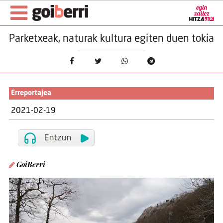
Parketxeak, naturak kultura egiten duen tokia
Erreportajea
2021-02-19
GoiBerri