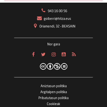
943 16 00 56
goiberri@hitza.eus
Oriamendi, 32 – BEASAIN
Nor gara
Aniztasun politika
Argitalpen politika
Pribatutasun politika
Cookieak