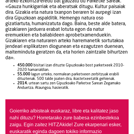
arteko ezkontza-eredu bat gauzatu du Parketxe Sareak.
«Gauza hunkigarriak eta aberatsak ditugu. Kultur paisaiak
dira. Gizakia eta natura txanpon beraren bi aurpegi izan
dira Gipuzkoan aspalditik. Hemengo natura oso
gizatiartuta, humanizatuta dago. Baina, beste alde batera,
gizakiaren jarduera erabat lotuta egon da natur
eremuekien eta baliabideen aprobetxamenduekin.
Gizakiaren eta naturaren arteko harremanetik sortutakoa
jendeari esplikatzen diogunean eta ezagutzen duenean,
maiteminduta geratzen da, eta horien zaintzaile bihurtzen
da».
450.000
bisitari izan dituzte Gipuzkoako bost parketxeek 2010-
2020 hamarraldian.
55.000
lagun urteko, normalean parketxeen zerbitzuak erabili
dituztenak. 500 talde joaten dira, ikastetxeetatik gehienak.
2014.
urtean sartu zen Gipuzkoako Parketxe Sarean Zegamako
Anduetza. Ataungoa, hasieratik.
Goierriko albisteak euskaraz, libre eta kalitatez jaso
nahi dituzu?
Horretarako zure babesa ezinbestekoa
zaigu. Egin zaitez HITZAkide!
Zure ekarpenari esker,
euskaratik eginda dagoen tokiko informazio