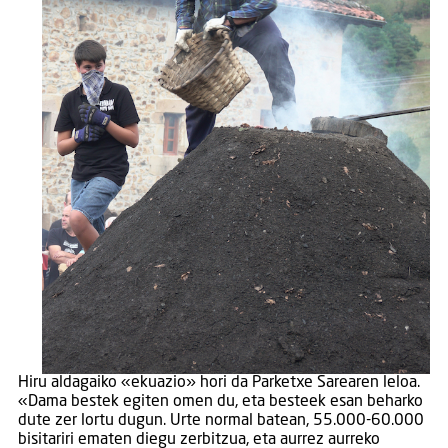
Hiru aldagaiko «ekuazio» hori da Parketxe Sarearen leloa.
«Dama bestek egiten omen du, eta besteek esan beharko
dute zer lortu dugun. Urte normal batean, 55.000-60.000
bisitariri ematen diegu zerbitzua, eta aurrez aurreko