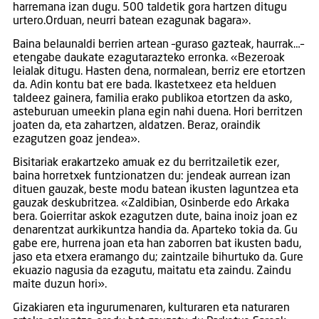
harremana izan dugu. 500 taldetik gora hartzen ditugu
urtero.Orduan, neurri batean ezagunak bagara».
Baina belaunaldi berrien artean –guraso gazteak, haurrak…–
etengabe daukate ezagutarazteko erronka. «Bezeroak
leialak ditugu. Hasten dena, normalean, berriz ere etortzen
da. Adin kontu bat ere bada. Ikastetxeez eta helduen
taldeez gainera, familia erako publikoa etortzen da asko,
asteburuan umeekin plana egin nahi duena. Hori berritzen
joaten da, eta zahartzen, aldatzen. Beraz, oraindik
ezagutzen goaz jendea».
Bisitariak erakartzeko amuak ez du berritzailetik ezer,
baina horretxek funtzionatzen du: jendeak aurrean izan
dituen gauzak, beste modu batean ikusten laguntzea eta
gauzak deskubritzea. «Zaldibian, Osinberde edo Arkaka
bera. Goierritar askok ezagutzen dute, baina inoiz joan ez
denarentzat aurkikuntza handia da. Aparteko tokia da. Gu
gabe ere, hurrena joan eta han zaborren bat ikusten badu,
jaso eta etxera eramango du; zaintzaile bihurtuko da. Gure
ekuazio nagusia da ezagutu, maitatu eta zaindu. Zaindu
maite duzun hori».
Gizakiaren eta ingurumenaren, kulturaren eta naturaren