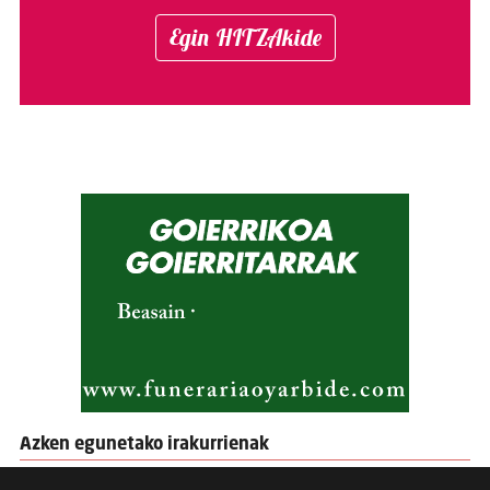
Egin HITZAkide
Azken egunetako irakurrienak