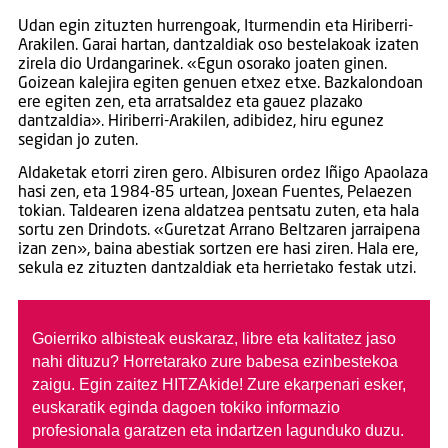
Udan egin zituzten hurrengoak, Iturmendin eta Hiriberri-
Arakilen. Garai hartan, dantzaldiak oso bestelakoak izaten
zirela dio Urdangarinek. «Egun osorako joaten ginen.
Goizean kalejira egiten genuen etxez etxe. Bazkalondoan
ere egiten zen, eta arratsaldez eta gauez plazako
dantzaldia». Hiriberri-Arakilen, adibidez, hiru egunez
segidan jo zuten.
Aldaketak etorri ziren gero. Albisuren ordez Iñigo Apaolaza
hasi zen, eta 1984-85 urtean, Joxean Fuentes, Pelaezen
tokian. Taldearen izena aldatzea pentsatu zuten, eta hala
sortu zen Drindots. «Guretzat Arrano Beltzaren jarraipena
izan zen», baina abestiak sortzen ere hasi ziren. Hala ere,
sekula ez zituzten dantzaldiak eta herrietako festak utzi.
Goierriko albisteak euskaraz, libre eta kalitatez jaso
nahi dituzu?
Horretarako zure babesa ezinbestekoa
zaigu. Egin zaitez HITZAkide!
Zure ekarpenari esker,
euskaratik eginda dagoen tokiko informazio
profesionala garatzen eta indartzen lagunduko duzu.