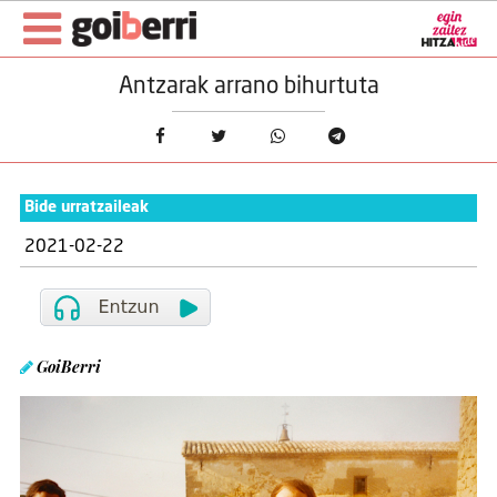
Antzarak arrano bihurtuta
Bide urratzaileak
2021-02-22
GoiBerri