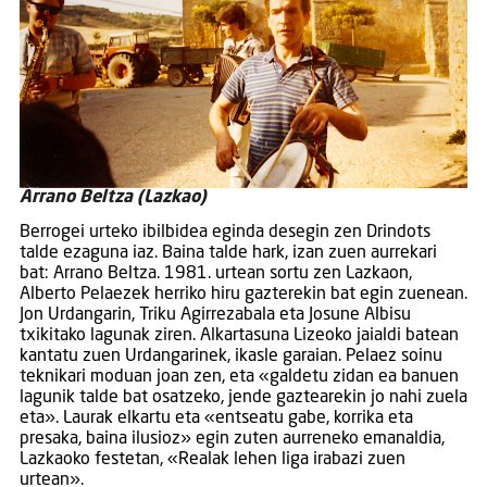
Arrano Beltza (Lazkao)
Berrogei urteko ibilbidea eginda desegin zen Drindots
talde ezaguna iaz. Baina talde hark, izan zuen aurrekari
bat: Arrano Beltza. 1981. urtean sortu zen Lazkaon,
Alberto Pelaezek herriko hiru gazterekin bat egin zuenean.
Jon Urdangarin, Triku Agirrezabala eta Josune Albisu
txikitako lagunak ziren. Alkartasuna Lizeoko jaialdi batean
kantatu zuen Urdangarinek, ikasle garaian. Pelaez soinu
teknikari moduan joan zen, eta «galdetu zidan ea banuen
lagunik talde bat osatzeko, jende gaztearekin jo nahi zuela
eta». Laurak elkartu eta «entseatu gabe, korrika eta
presaka, baina ilusioz» egin zuten aurreneko emanaldia,
Lazkaoko festetan, «Realak lehen liga irabazi zuen
urtean».