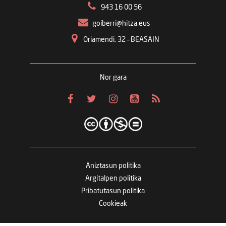
943 16 00 56
goiberri@hitza.eus
Oriamendi, 32 – BEASAIN
Nor gara
Aniztasun politika
Argitalpen politika
Pribatutasun politika
Cookieak