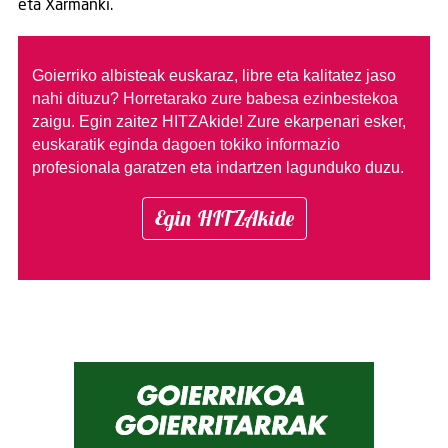
eta Xarmanki.
Goierriko albisteak euskaraz, libre eta kalitatez jaso
nahi dituzu?
Horretarako zure babesa ezinbestekoa
zaigu. Egin zaitez HITZAkide!
Zure ekarpenari esker,
euskaratik eginda dagoen tokiko informazio
profesionala garatzen eta indartzen lagunduko duzu.
Egin HITZAkide