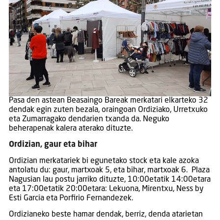
Pasa den astean Beasaingo Bareak merkatari elkarteko 32
dendak egin zuten bezala, oraingoan Ordiziako, Urretxuko
eta Zumarragako dendarien txanda da. Neguko
beherapenak kalera aterako dituzte.
Ordizian, gaur eta bihar
Ordizian merkatariek bi egunetako stock eta kale azoka
antolatu du: gaur, martxoak 5, eta bihar, martxoak 6. Plaza
Nagusian lau postu jarriko dituzte, 10:00etatik 14:00etara
eta 17:00etatik 20:00etara: Lekuona, Mirentxu, Ness by
Esti Garcia eta Porfirio Fernandezek.
Ordizianeko beste hamar dendak, berriz, denda atarietan