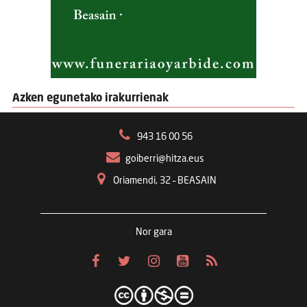
Azken egunetako irakurrienak
943 16 00 56
goiberri@hitza.eus
Oriamendi, 32 – BEASAIN
Nor gara