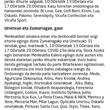
jarriko dituzte salgaiak, 10:00etatik 13:00etara eta
17:00etatik 20:00etara. Kasu horretan ondorengoa da
hamarreko zerrenda: Bi Love, Gee, Gofi Berri, Kixmi, Lua,
Oskarbi, Palomo, Serendipity, Vicuña Confeccion eta
Vicuña Sport.
Urretxun eta Zumarragan, gaur
Merkealdiari amaiera eman eta denboraldi berriari ongi
etorria egingo diote Zumarragako eta Urretxuko 31
dendak, gaur, martxoak 5, 10:00etataik 13:00etara eta
17:00etatik 20:00etara. COVID-19a dela eta, Stock Azoka
egin beharrean Merkealdia Kalera egingo dute aurten eta
denda atarietan jarriko dituzte eskaintzak. Inoiz baino
denda gehiagok hartuko du parte Bitarteanen egitasmoan,
eta eskaintza ere inoiz baino zabalagoa izango da.
Ondorengo da denda parte hartzaileen zerrenda: Afede,
Agurtzane Dekorazioa, Aitxu, Alex Kirolak, Andrea,
Apalategi, Argiki, Ariztizabal oinetakoak , Arku, Baby,
Bidegorri kirolak, Elisabeth Ileapaindegia, Ferreteria
Urdangarin, Goilore, Inaxio, Instituto Optikoa, Julita
Mertzeria, Kux Kux, La Perla Etxea, Marai & NKN, Mentxu y
Yone, Merceria Mari, Milar Lagun, Opticalia Urretxu, Oskarbi
oinetakoak, Pinturas Santa Cruz, Quo, Stylo, Titare, Xanu