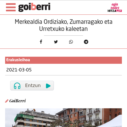
Merkealdia Ordiziako, Zumarragako eta
Urretxuko kaleetan
Erakusleihoa
2021-03-05
GoiBerri