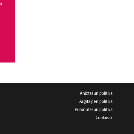
in
Aniztasun politika
Argitalpen politika
Pribatutasun politika
Cookieak