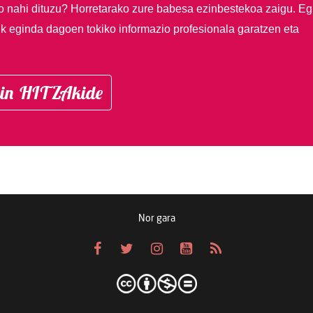
so nahi dituzu?
Horretarako zure babesa ezinbestekoa zaigu. Eg
ik eginda dagoen tokiko informazio profesionala garatzen eta
in HITZAkide
Nor gara