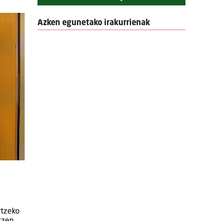
Azken egunetako irakurrienak
rtzeko
tzen