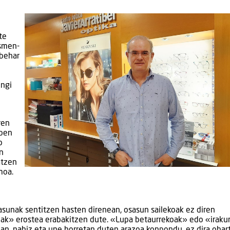
te
usmen-
 behar
ongi
ren
ipen
o
n
atzen
moa.
asunak sentitzen hasten direnean, osasun sailekoak ez diren
k» erostea erabakitzen dute. «Lupa betaurrekoak» edo «iraku
an, nahiz eta une horretan duten arazoa konpondu, ez dira ohar