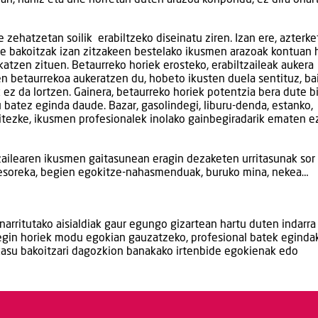
e zehatzetan soilik erabiltzeko diseinatu ziren. Izan ere, azterke
le bakoitzak izan zitzakeen bestelako ikusmen arazoak kontuan 
tzen zituen. Betaurreko horiek erosteko, erabiltzaileak aukera
n betaurrekoa aukeratzen du, hobeto ikusten duela sentituz, ba
 ez da lortzen. Gainera, betaurreko horiek potentzia bera dute b
u batez eginda daude. Bazar, gasolindegi, liburu-denda, estanko,
itezke, ikusmen profesionalek inolako gainbegiradarik ematen e
tzailearen ikusmen gaitasunean eragin dezaketen urritasunak sor
n desoreka, begien egokitze-nahasmenduak, buruko mina, nekea…
narritutako aisialdiak gaur egungo gizartean hartu duten indarra
regin horiek modu egokian gauzatzeko, profesional batek eginda
 kasu bakoitzari dagozkion banakako irtenbide egokienak edo