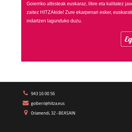
Goierriko albisteak euskaraz, libre eta kalitatez ja
zaitez HITZAkide!
Zure ekarpenari esker, euskarat
indartzen lagunduko duzu.
Eg
943 16 00 56
goiberri@hitza.eus
Oriamendi, 32 – BEASAIN