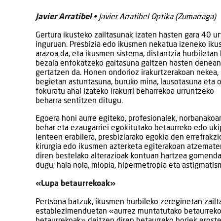
Javier Arratibel
• Javier Arratibel Optika (Zumarraga)
Gertura ikusteko zailtasunak izaten hasten gara 40 ur
inguruan. Presbizia edo ikusmen nekatua izeneko ik
arazoa da, eta ikusmen sistema, distantzia hurbiletan
bezala enfokatzeko gaitasuna galtzen hasten denean
gertatzen da. Honen ondorioz irakurtzerakoan nekea,
begietan astuntasuna, buruko mina, lausotasuna eta 
fokuratu ahal izateko irakurri beharrekoa urruntzeko
beharra sentitzen ditugu.
Egoera honi aurre egiteko, profesionalek, norbanakoa
behar eta ezaugarriei egokitutako betaurreko edo uk
lenteen erabilera, presbiziarako egokia den errefrakzi
kirurgia edo ikusmen azterketa egiterakoan atzemate
diren bestelako alterazioak kontuan hartzea gomend
dugu; hala nola, miopia, hipermetropia eta astigmatis
«Lupa betaurrekoak»
Pertsona batzuk, ikusmen hurbileko zereginetan zailt
establezimenduetan «aurrez muntatutako betaurrekoa
betaurrekoak» deitzen diren betaurreko horiek eroste