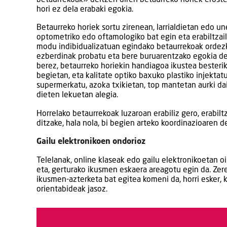
hori ez dela erabaki egokia.
Betaurreko horiek sortu zirenean, larrialdietan edo un
optometriko edo oftamologiko bat egin eta erabiltzai
modu indibidualizatuan egindako betaurrekoak ordezka
ezberdinak probatu eta bere buruarentzako egokia de
berez, betaurreko horiekin handiagoa ikustea besterik
begietan, eta kalitate optiko baxuko plastiko injektat
supermerkatu, azoka txikietan, top mantetan aurki da
dieten lekuetan alegia.
Horrelako betaurrekoak luzaroan erabiliz gero, erabil
ditzake, hala nola, bi begien arteko koordinazioare
Gailu elektronikoen ondorioz
Telelanak, online klaseak edo gailu elektronikoetan oi
eta, gerturako ikusmen eskaera areagotu egin da. Ze
ikusmen-azterketa bat egitea komeni da, horri esker,
orientabideak jasoz.