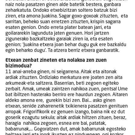
naiz nola pasatzen ginen alde batetik bestera, ganbara
zeharkatuta. Ondoko etxebizitzan soltero batzuk bizi
ziren, eta amona Juakina. Sagar goxo-goxoak zituzten, eta
sarritan, beheko suan erretzen zituzten, krispin sagarra
esaten genion. Ondo erreta plater batean jarri, eta
goilararekin lagunduta jaten genuen. Hori jartzen
zigunerako bazkaltzeko garaiak ziren ia, eta esaten
genion; ‘Juakina etxera joan behar dugu guk ere bazkaldu
egin beharko dugu’. Ta atzera berriz etxera ganbaratik.
Etxean zenbat zineten eta nolakoa zen zuen
bizimodua?
11 anai-arreba ginen, ni seigarrena. Aitak eta aitonak
ardiak zituzten. Ordiziako merkatura ere joaten zen aita
arkumeak-eta saltzera. Baserrian, beti zegoen egiteko
zerbait. Amak, umeak zaintzen nahikoa zuen, pentsa! Ume
bat ibiltzen hasterako berriro ere haurdun zegoen. Aitaren
aldeko amona ere, gurekin bizi zen. Bai… asko ginen
etxean, senide zaharrenetik txikienera pasatzen genituen
arropak. Frigorifikorik ez genuen izango, baina nik ez dut
goserik ezagutu sekula; aitak ardiak hiltzen zituen, beraz,
haragia nahikoa zegoen, esnea ere bai, patatak,
babarrunak,… Gogoratzen dut, amak babarrunak egosteko
heltzea jarri eta inork ikusten ez ninduenean, ogi kozkor