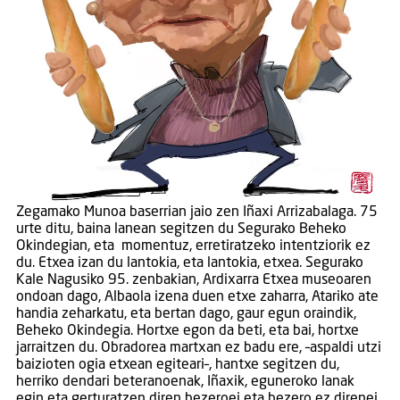
Zegamako Munoa baserrian jaio zen Iñaxi Arrizabalaga. 75
urte ditu, baina lanean segitzen du Segurako Beheko
Okindegian, eta momentuz, erretiratzeko intentziorik ez
du. Etxea izan du lantokia, eta lantokia, etxea. Segurako
Kale Nagusiko 95. zenbakian, Ardixarra Etxea museoaren
ondoan dago, Albaola izena duen etxe zaharra, Atariko ate
handia zeharkatu, eta bertan dago, gaur egun oraindik,
Beheko Okindegia. Hortxe egon da beti, eta bai, hortxe
jarraitzen du. Obradorea martxan ez badu ere, –aspaldi utzi
baizioten ogia etxean egiteari–, hantxe segitzen du,
herriko dendari beteranoenak, Iñaxik, eguneroko lanak
egin eta gerturatzen diren bezeroei eta bezero ez direnei