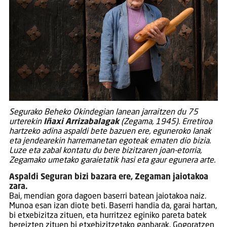
Segurako Beheko Okindegian lanean jarraitzen du 75
urterekin
Iñaxi Arrizabalagak
(Zegama, 1945). Erretiroa
hartzeko adina aspaldi bete bazuen ere, eguneroko lanak
eta jendearekin harremanetan egoteak ematen dio bizia.
Luze eta zabal kontatu du bere bizitzaren joan-etorria,
Zegamako umetako garaietatik hasi eta gaur egunera arte.
Aspaldi Seguran bizi bazara ere, Zegaman jaiotakoa
zara.
Bai, mendian gora dagoen baserri batean jaiotakoa naiz.
Munoa esan izan diote beti. Baserri handia da, garai hartan,
bi etxebizitza zituen, eta hurritzez eginiko pareta batek
bereizten zituen bi etxebizitzetako ganbarak. Gogoratzen