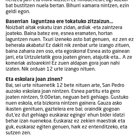
bat bustitzen nuela bertan. Bihurri xamarra nintzen, ezin
geldi egon.
Baserrian laguntzea ere tokatuko zitzaizun…
Noizbait aitak eskatu izan zidan, ardiak -eta zaintzera
joateko. Baina batez ere, esnea eramaten, hortan
laguntzen nuen. Txuri izeneko asto bat genuen, ez zen ez
beherala akabatu! Ez dakit nik zenbat urte izango zituen,
baina zaharra zen oso, eta egoskorra! Esnea asto gainean
jarri, eta Urtzuletatik gora joaten ginen, atajutik-eta… A ze
komeriak astoarekin! Ez zuen aldapan gora joan nahi
izaten. Nik orduan 12 urte izango nituen.
Eta eskolara joan zinen?
Bai, sei urte nituenetik 12 bete nituen arte, San Pedro
auzoko eskolara joan nintzen. Esnea partitu eta gero
joaten nintzen, 9:00etan, neguan beti gehiago. Gustuko
nuen eskola, eta bizkorra nintzen gainera. Gauza asko
ikasten genituen, gaztelera ere bai; oraindik gogoan
dut,‘ez dut gehiago euskaraz egingo’ ehun bider idatzi
behar izan nuenekoa. Euskaraz ez zekien maestrak eta
guk, euskaraz egiten genuen, hark ez entenditzeko, eta
sutzen zen.