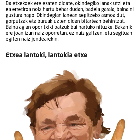
Ba etxekoek ere esaten didate, okindegiko lanak utzi eta
ea erretiroa noiz hartu behar dudan, badela garaia, baina ni
gustura nago. Okindegian lanean segitzeko asmoa dut,
gorputzak eta buruak uzten didan bitartean behintzat.
Baina agian opor txiki batzuk bai hartuko nituzke. Bakarrik
ere joan izan naiz oporretan, ez naiz galtzen, eta segituan
egiten naiz jendearekin.
Etxea lantoki, lantokia etxe