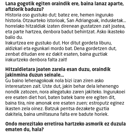
Lana gogotik egiten oraindik ere, baina lanaz aparte,
afiziorik baduzu?
Historia oso gustuko dut; batez ere, hemen inguruko
historia. Otzaurteko istorioak, San Adriangoak, indusketak…
horrelako hitzaldiak izaten direnean gustatzen zait joatea,
eta parte hartzea, denbora badut behintzat. Asko ikasteko
balio du.
Irakurtzea ere gustuko dut. Hor ditut gordeta liburu,
aldizkari eta egunkari mordo bat. Dena gordetzen dut,
zenbat ditudan ere ez dakit esaten, baina guztiak
irakurtzeko denbora falta zait!
Hitzaldietara joaten zarela esan duzu, oraindik
jakinmina duzun seinale…
Gu baino lehenagokoak nola bizi izan ziren asko
interesatzen zait. Uste dut, jakin behar dela lehenengo
nondik zatozen, nora ailegatuko zaren jakiteko. Ingurukoei
ere esaten diet hori, baten batek barre ere egiten dit,
baina tira, nire amonak ere esaten zuen; estroputz eginez
ikasten zela oinez. Batzuk pentsa dezakete guztia
dakitela, baina umiltasuna falta ere badute horiek.
Ondo merezitako erretiroa hartzeko asmorik ez duzula
ematen du, hala?