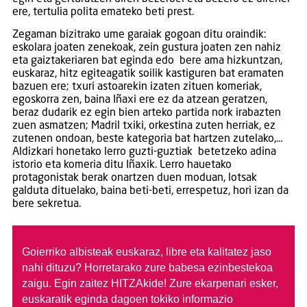
ere, tertulia polita emateko beti prest.
Zegaman bizitrako ume garaiak gogoan ditu oraindik:
eskolara joaten zenekoak, zein gustura joaten zen nahiz
eta gaiztakeriaren bat eginda edo bere ama hizkuntzan,
euskaraz, hitz egiteagatik soilik kastiguren bat eramaten
bazuen ere; txuri astoarekin izaten zituen komeriak,
egoskorra zen, baina Iñaxi ere ez da atzean geratzen,
beraz dudarik ez egin bien arteko partida nork irabazten
zuen asmatzen; Madril txiki, orkestina zuten herriak, ez
zutenen ondoan, beste kategoria bat hartzen zutelako,…
Aldizkari honetako lerro guzti-guztiak betetzeko adina
istorio eta komeria ditu Iñaxik. Lerro hauetako
protagonistak berak onartzen duen moduan, lotsak
galduta dituelako, baina beti-beti, errespetuz, hori izan da
bere sekretua.
Goierriko albisteak euskaraz, libre eta kalitatez jaso
nahi dituzu?
Horretarako zure babesa ezinbestekoa
zaigu. Egin zaitez HITZAkide!
Zure ekarpenari esker,
euskaratik eginda dagoen tokiko informazio