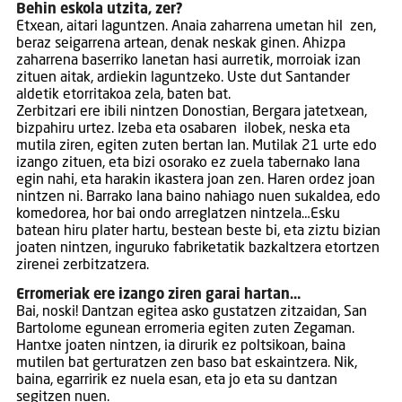
Behin eskola utzita, zer?
Etxean, aitari laguntzen. Anaia zaharrena umetan hil zen,
beraz seigarrena artean, denak neskak ginen. Ahizpa
zaharrena baserriko lanetan hasi aurretik, morroiak izan
zituen aitak, ardiekin laguntzeko. Uste dut Santander
aldetik etorritakoa zela, baten bat.
Zerbitzari ere ibili nintzen Donostian, Bergara jatetxean,
bizpahiru urtez. Izeba eta osabaren ilobek, neska eta
mutila ziren, egiten zuten bertan lan. Mutilak 21 urte edo
izango zituen, eta bizi osorako ez zuela tabernako lana
egin nahi, eta harakin ikastera joan zen. Haren ordez joan
nintzen ni. Barrako lana baino nahiago nuen sukaldea, edo
komedorea, hor bai ondo arreglatzen nintzela…Esku
batean hiru plater hartu, bestean beste bi, eta ziztu bizian
joaten nintzen, inguruko fabriketatik bazkaltzera etortzen
zirenei zerbitzatzera.
Erromeriak ere izango ziren garai hartan…
Bai, noski! Dantzan egitea asko gustatzen zitzaidan, San
Bartolome egunean erromeria egiten zuten Zegaman.
Hantxe joaten nintzen, ia dirurik ez poltsikoan, baina
mutilen bat gerturatzen zen baso bat eskaintzera. Nik,
baina, egarririk ez nuela esan, eta jo eta su dantzan
segitzen nuen.