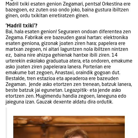
Madril txiki esaten genion Zegamari, pentsa! Orkestina ere
bazegoen, ez zuten oso ondo joko, baina gustura ibiltzen
ginen, ordu txikitan erretiratzen ginen.
‘Madril txiki’?
Bai, hala esaten genion! Seguraren ondoan diferentea zen
Zegama. Fabrikak ere bazeuden garai hartan: elektronika
esaten geniona, gizonak joaten ziren hara; papelera ere
martxan zegoen, ni aitari laguntzen nola ibiltzen nintzen
ez, baina nire ahizpa gehienak hantxe ibili ziren. 14
urterekin eskolako graduatua atera, eta ondoren, emakume
asko joaten ziren papelerara lanera. Porterian ere
emakume bat zegoen, Anastaxi, oraindik gogoan dut.
Bestalde, tren estazioa eta apeaderoa ere bazeuden
Zegaman. Jende asko etortzen zen trenean, batzuk lanera,
beste batzuk jai egunetan. Legazpitik- eta jende asko
etortzen zen. Mugimendu handia zegoen, laneguna edo
jaieguna izan. Gauzak dexente aldatu dira ordutik.