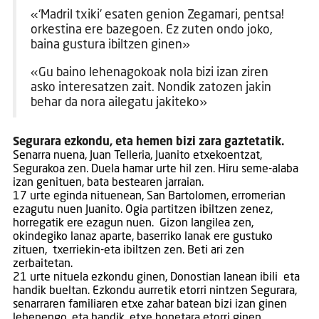
«‘Madril txiki’ esaten genion Zegamari, pentsa!
orkestina ere bazegoen. Ez zuten ondo joko,
baina gustura ibiltzen ginen»
«Gu baino lehenagokoak nola bizi izan ziren
asko interesatzen zait. Nondik zatozen jakin
behar da nora ailegatu jakiteko»
Segurara ezkondu, eta hemen bizi zara gaztetatik.
Senarra nuena, Juan Telleria, Juanito etxekoentzat,
Segurakoa zen. Duela hamar urte hil zen. Hiru seme-alaba
izan genituen, bata bestearen jarraian.
17 urte eginda nituenean, San Bartolomen, erromerian
ezagutu nuen Juanito. Ogia partitzen ibiltzen zenez,
horregatik ere ezagun nuen. Gizon langilea zen,
okindegiko lanaz aparte, baserriko lanak ere gustuko
zituen, txerriekin-eta ibiltzen zen. Beti ari zen
zerbaitetan.
21 urte nituela ezkondu ginen, Donostian lanean ibili eta
handik bueltan. Ezkondu aurretik etorri nintzen Segurara,
senarraren familiaren etxe zahar batean bizi izan ginen
lehenengo, eta handik, etxe honetara etorri ginen,