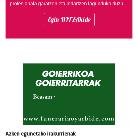
profesionala garatzen eta indartzen lagunduko duzu.
Egin HITZAkide
Azken egunetako irakurrienak