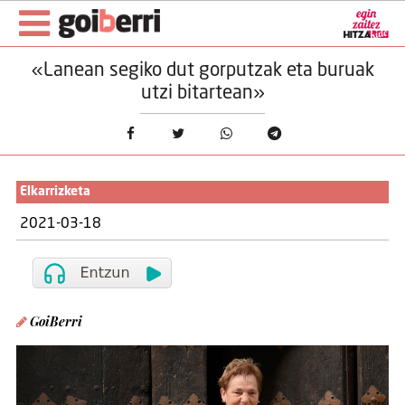
«Lanean segiko dut gorputzak eta buruak
utzi bitartean»
Elkarrizketa
2021-03-18
GoiBerri