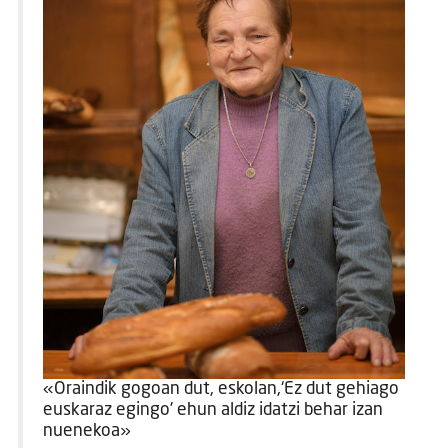
«Oraindik gogoan dut, eskolan,‘Ez dut gehiago
euskaraz egingo’ ehun aldiz idatzi behar izan
nuenekoa»