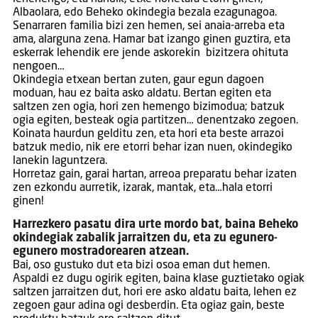
Albaolara, edo Beheko okindegia bezala ezagunagoa.
Senarraren familia bizi zen hemen, sei anaia-arreba eta
ama, alarguna zena. Hamar bat izango ginen guztira, eta
eskerrak lehendik ere jende askorekin bizitzera ohituta
nengoen…
Okindegia etxean bertan zuten, gaur egun dagoen
moduan, hau ez baita asko aldatu. Bertan egiten eta
saltzen zen ogia, hori zen hemengo bizimodua; batzuk
ogia egiten, besteak ogia partitzen… denentzako zegoen.
Koinata haurdun gelditu zen, eta hori eta beste arrazoi
batzuk medio, nik ere etorri behar izan nuen, okindegiko
lanekin laguntzera.
Horretaz gain, garai hartan, arreoa preparatu behar izaten
zen ezkondu aurretik, izarak, mantak, eta…hala etorri
ginen!
Harrezkero pasatu dira urte mordo bat, baina Beheko
okindegiak zabalik jarraitzen du, eta zu egunero-
egunero mostradorearen atzean.
Bai, oso gustuko dut eta bizi osoa eman dut hemen.
Aspaldi ez dugu ogirik egiten, baina klase guztietako ogiak
saltzen jarraitzen dut, hori ere asko aldatu baita, lehen ez
zegoen gaur adina ogi desberdin. Eta ogiaz gain, beste