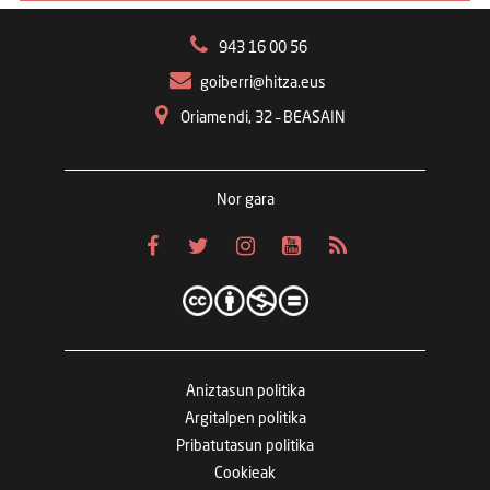
943 16 00 56
goiberri@hitza.eus
Oriamendi, 32 – BEASAIN
Nor gara
Aniztasun politika
Argitalpen politika
Pribatutasun politika
Cookieak