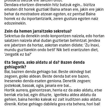
produktu batzuk ere saltzen ditut.
Dendara etortzen direnekin hitz batzuk egin… bizitza
ematen dit horrek guztiak! Baina artean ere, jakin ere jakin
behar da mostradore atzean egoten, ez pentsa! Baina
horrek ez du inportantziarik, zeren gustura egoten naiz
edozeinekin.
Zein da hemen jarraitzeko sekretua?
Sekretua da denekin ondo konpontzen naizela, edo hortan
saiatzen naizela ahal dudan guztietan behintzat. Jendea
ere jabetzen da hortaz, askotan esaten didate; ‘Zu Inaxi,
mundu guztiarekin ondo beti!’ Nik beti erantzuten diet,
‘zergatik ez ba?’
Eta Segura, asko aldatu al da? Bazen denda
gehiagorik?
Bai, baziren denda gehiago bai. Beste okindegi bat
zegoen, goiko aldean. Beste denda bat ere bazen,
Ineseneko denda esaten geniona. Denetik zegoen;
jostekoak, basoak, ogia, janaria ere bai…
Hortik aurrera, gainontzean, herria ez da asko aldatu, etxe
berriak eta bai, egin dituzte, igerileku aldea aldatu da
gehien, baina herriko kaleak ez zait iruditzen asko aldatu
direnik. Kotxe gehiago dabilela gora eta behera, hori bai!