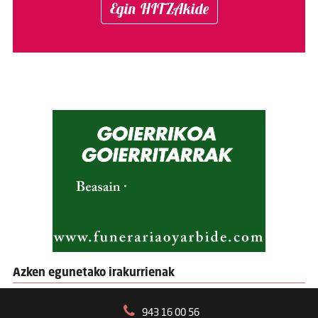
Egin HITZAkide
Azken egunetako irakurrienak
943 16 00 56