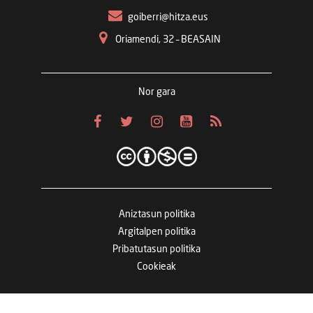
goiberri@hitza.eus
Oriamendi, 32 – BEASAIN
Nor gara
Aniztasun politika
Argitalpen politika
Pribatutasun politika
Cookieak