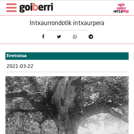
Intxaurrondotik intxaurpera
Erretratua
2021-03-22