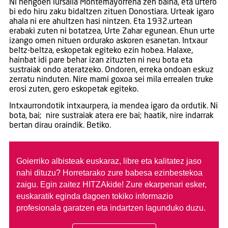
Ni nengoen lursaila Montemayorrena zen baina, eta urtero
bi edo hiru zaku bidaltzen zituen Donostiara. Urteak igaro
ahala ni ere ahultzen hasi nintzen. Eta 1932.urtean
erabaki zuten ni botatzea, Urte Zahar egunean. Ehun urte
izango omen nituen ordurako askoren esanetan. Intxaur
beltz-beltza, eskopetak egiteko ezin hobea. Halaxe,
hainbat idi pare behar izan zituzten ni neu bota eta
sustraiak ondo ateratzeko. Ondoren, erreka ondoan eskuz
zerratu ninduten. Nire mami goxoa sei mila errealen truke
erosi zuten, gero eskopetak egiteko.
Intxaurrondotik intxaurpera, ia mendea igaro da ordutik. Ni
bota, bai; nire sustraiak atera ere bai; haatik, nire indarrak
bertan dirau oraindik. Betiko.
Goierriko albisteak euskaraz, libre eta kalitatez jaso
nahi dituzu?
Horretarako zure babesa ezinbestekoa
zaigu. Egin zaitez HITZAkide!
Zure ekarpenari esker,
euskaratik eginda dagoen tokiko informazio
profesionala garatzen eta indartzen lagunduko duzu.