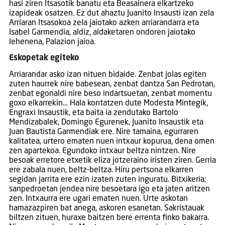
hasi ziren Itsasotik banatu eta Beasainera elkartzeko
izapideak osatzen. Ez dut ahaztu Juanito Insausti izan zela
Arriaran Itsasokoa zela jaiotako azken arriarandarra eta
Isabel Garmendia, aldiz, aldaketaren ondoren jaiotako
lehenena, Palazion jaioa.
Eskopetak egiteko
Arriarandar asko izan nituen bidaide. Zenbat jolas egiten
zuten haurrek nire babesean, zenbat dantza San Pedrotan,
zenbat egonaldi nire beso indartsuetan, zenbat momentu
goxo elkarrekin… Hala kontatzen dute Modesta Mintegik,
Engraxi Insaustik, eta baita ia zendutako Bartolo
Mendizabalek, Domingo Egurenek, Juanito Insaustik eta
Juan Bautista Garmendiak ere. Nire tamaina, egurraren
kalitatea, urtero ematen nuen intxaur kopurua, dena omen
zen apartekoa. Egundoko intxaur beltza nintzen. Nire
besoak erretore etxetik eliza jotzeraino iristen ziren. Gerria
ere zabala nuen, beltz-beltza. Hiru pertsona elkarren
segidan jarrita ere ezin izaten zuten inguratu. Bitxikeria;
sanpedroetan jendea nire besoetara igo eta jaten aritzen
zen. Intxaurra ere ugari ematen nuen. Urte askotan
hamazazpiren bat anega, askoren esanetan. Sakristauak
biltzen zituen, huraxe baitzen bere errenta finko bakarra.