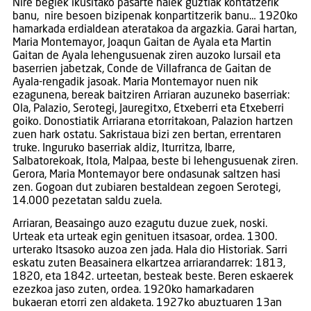
Nire begiek ikusitako pasarte haiek guztiak kontatzerik
banu, nire besoen bizipenak konpartitzerik banu… 1920ko
hamarkada erdialdean ateratakoa da argazkia. Garai hartan,
Maria Montemayor, Joaqun Gaitan de Ayala eta Martin
Gaitan de Ayala lehengusuenak ziren auzoko lursail eta
baserrien jabetzak, Conde de Villafranca de Gaitan de
Ayala-rengadik jasoak. Maria Montemayor nuen nik
ezagunena, bereak baitziren Arriaran auzuneko baserriak:
Ola, Palazio, Serotegi, Jauregitxo, Etxeberri eta Etxeberri
goiko. Donostiatik Arriarana etorritakoan, Palazion hartzen
zuen hark ostatu. Sakristaua bizi zen bertan, errentaren
truke. Inguruko baserriak aldiz, Iturritza, Ibarre,
Salbatorekoak, Itola, Malpaa, beste bi lehengusuenak ziren.
Gerora, Maria Montemayor bere ondasunak saltzen hasi
zen. Gogoan dut zubiaren bestaldean zegoen Serotegi,
14.000 pezetatan saldu zuela.
Arriaran, Beasaingo auzo ezagutu duzue zuek, noski.
Urteak eta urteak egin genituen itsasoar, ordea. 1300.
urterako Itsasoko auzoa zen jada. Hala dio Historiak. Sarri
eskatu zuten Beasainera elkartzea arriarandarrek: 1813,
1820, eta 1842. urteetan, besteak beste. Beren eskaerek
ezezkoa jaso zuten, ordea. 1920ko hamarkadaren
bukaeran etorri zen aldaketa. 1927ko abuztuaren 13an