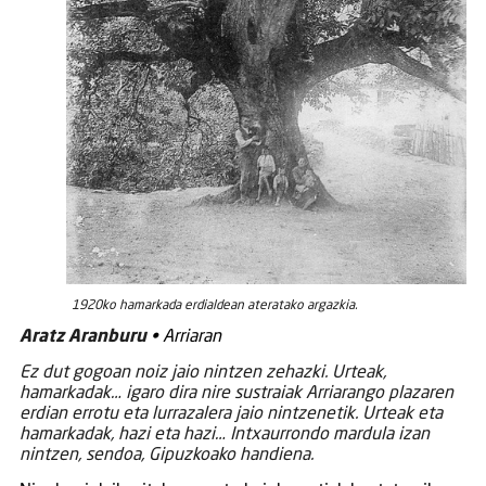
1920ko hamarkada erdialdean ateratako argazkia.
Aratz Aranburu
• Arriaran
Ez dut gogoan noiz jaio nintzen zehazki. Urteak,
hamarkadak… igaro dira nire sustraiak Arriarango plazaren
erdian errotu eta lurrazalera jaio nintzenetik. Urteak eta
hamarkadak, hazi eta hazi… Intxaurrondo mardula izan
nintzen, sendoa, Gipuzkoako handiena.