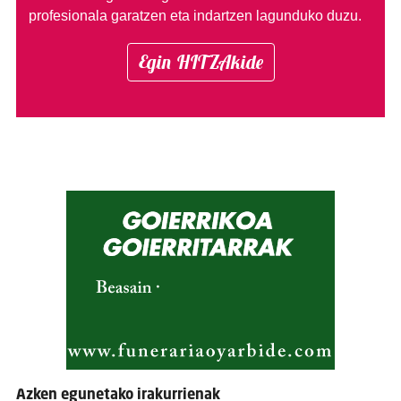
profesionala garatzen eta indartzen lagunduko duzu.
Egin HITZAkide
Azken egunetako irakurrienak