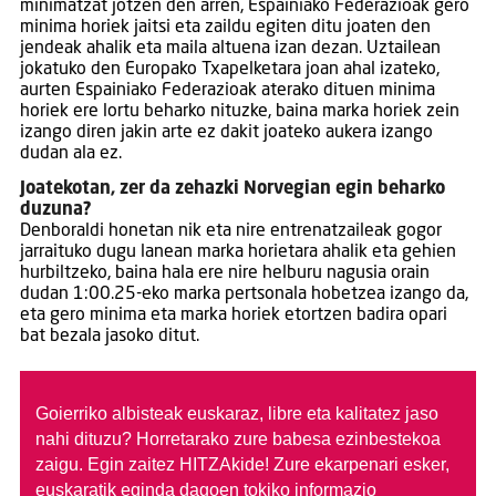
minimatzat jotzen den arren, Espainiako Federazioak gero
minima horiek jaitsi eta zaildu egiten ditu joaten den
jendeak ahalik eta maila altuena izan dezan. Uztailean
jokatuko den Europako Txapelketara joan ahal izateko,
aurten Espainiako Federazioak aterako dituen minima
horiek ere lortu beharko nituzke, baina marka horiek zein
izango diren jakin arte ez dakit joateko aukera izango
dudan ala ez.
Joatekotan, zer da zehazki Norvegian egin beharko
duzuna?
Denboraldi honetan nik eta nire entrenatzaileak gogor
jarraituko dugu lanean marka horietara ahalik eta gehien
hurbiltzeko, baina hala ere nire helburu nagusia orain
dudan 1:00.25-eko marka pertsonala hobetzea izango da,
eta gero minima eta marka horiek etortzen badira opari
bat bezala jasoko ditut.
Goierriko albisteak euskaraz, libre eta kalitatez jaso
nahi dituzu?
Horretarako zure babesa ezinbestekoa
zaigu. Egin zaitez HITZAkide!
Zure ekarpenari esker,
euskaratik eginda dagoen tokiko informazio