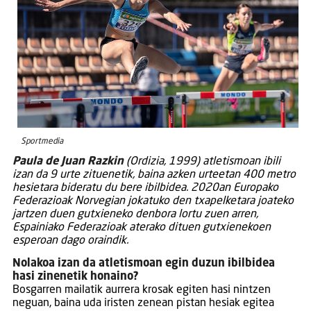
Sportmedia
Paula de Juan Razkin
(Ordizia, 1999) atletismoan ibili
izan da 9 urte zituenetik, baina azken urteetan 400 metro
hesietara bideratu du bere ibilbidea. 2020an Europako
Federazioak Norvegian jokatuko den txapelketara joateko
jartzen duen gutxieneko denbora lortu zuen arren,
Espainiako Federazioak aterako dituen gutxienekoen
esperoan dago oraindik.
Nolakoa izan da atletismoan egin duzun ibilbidea
hasi zinenetik honaino?
Bosgarren mailatik aurrera krosak egiten hasi nintzen
neguan, baina uda iristen zenean pistan hesiak egitea