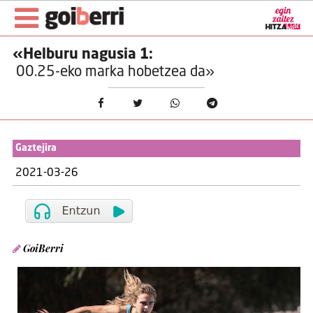
«Helburu nagusia 1:
00.25-eko marka hobetzea da»
Gaztejira
2021-03-26
GoiBerri