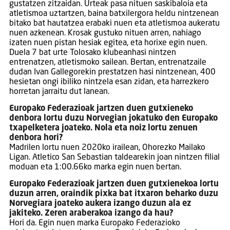
gustatzen zitzaidan. Urteak pasa nituen saskibaloia eta
atletismoa uztartzen, baina batxilergora heldu nintzenean
bitako bat hautatzea erabaki nuen eta atletismoa aukeratu
nuen azkenean. Krosak gustuko nituen arren, nahiago
izaten nuen pistan hesiak egitea, eta horixe egin nuen.
Duela 7 bat urte Tolosako klubeanhasi nintzen
entrenatzen, atletismoko sailean. Bertan, entrenatzaile
dudan Ivan Gallegorekin prestatzen hasi nintzenean, 400
hesietan ongi ibiliko nintzela esan zidan, eta harrezkero
horretan jarraitu dut lanean.
Europako Federazioak jartzen duen gutxieneko
denbora lortu duzu Norvegian jokatuko den Europako
txapelketera joateko. Nola eta noiz lortu zenuen
denbora hori?
Madrilen lortu nuen 2020ko irailean, Ohorezko Mailako
Ligan. Atletico San Sebastian taldearekin joan nintzen filial
moduan eta 1:00.66ko marka egin nuen bertan.
Europako Federazioak jartzen duen gutxienekoa lortu
duzun arren, oraindik pixka bat itxaron beharko duzu
Norvegiara joateko aukera izango duzun ala ez
jakiteko. Zeren araberakoa izango da hau?
Hori da. Egin nuen marka Europako Federazioko