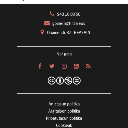
943 16 00 56
goiberri@hitza.eus
Oriamendi, 32 – BEASAIN
Nor gara
Aniztasun politika
Argitalpen politika
Pribatutasun politika
Cookieak