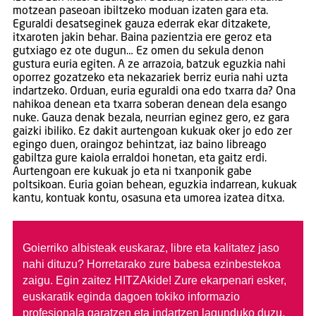
motzean paseoan ibiltzeko moduan izaten gara eta.
Eguraldi desatseginek gauza ederrak ekar ditzakete,
itxaroten jakin behar. Baina pazientzia ere geroz eta
gutxiago ez ote dugun… Ez omen du sekula denon
gustura euria egiten. A ze arrazoia, batzuk eguzkia nahi
oporrez gozatzeko eta nekazariek berriz euria nahi uzta
indartzeko. Orduan, euria eguraldi ona edo txarra da? Ona
nahikoa denean eta txarra soberan denean dela esango
nuke. Gauza denak bezala, neurrian eginez gero, ez gara
gaizki ibiliko. Ez dakit aurtengoan kukuak oker jo edo zer
egingo duen, oraingoz behintzat, iaz baino libreago
gabiltza gure kaiola erraldoi honetan, eta gaitz erdi.
Aurtengoan ere kukuak jo eta ni txanponik gabe
poltsikoan. Euria goian behean, eguzkia indarrean, kukuak
kantu, kontuak kontu, osasuna eta umorea izatea ditxa.
Goierriko albisteak euskaraz, libre eta kalitatez jaso
nahi dituzu?
Horretarako zure babesa ezinbestekoa
zaigu. Egin zaitez HITZAkide!
Zure ekarpenari esker,
euskaratik eginda dagoen tokiko informazio
profesionala garatzen eta indartzen lagunduko duzu.