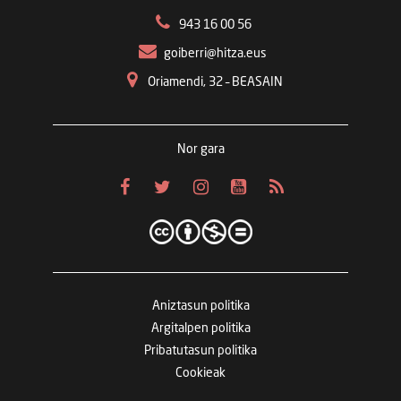
943 16 00 56
goiberri@hitza.eus
Oriamendi, 32 – BEASAIN
Nor gara
Aniztasun politika
Argitalpen politika
Pribatutasun politika
Cookieak