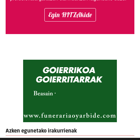
Egin HITZAkide
Azken egunetako irakurrienak