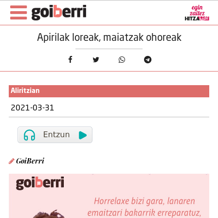
Apirilak loreak, maiatzak ohoreak
Aliritzian
2021-03-31
GoiBerri