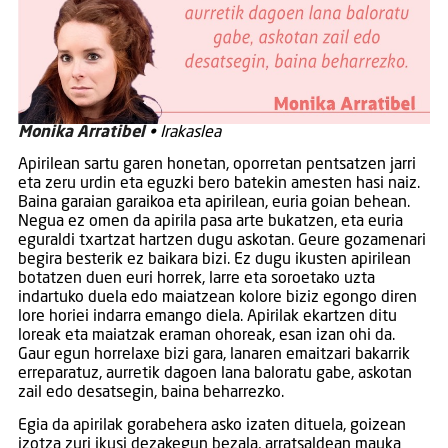
Monika Arratibel
• Irakaslea
Apirilean sartu garen honetan, oporretan pentsatzen jarri
eta zeru urdin eta eguzki bero batekin amesten hasi naiz.
Baina garaian garaikoa eta apirilean, euria goian behean.
Negua ez omen da apirila pasa arte bukatzen, eta euria
eguraldi txartzat hartzen dugu askotan. Geure gozamenari
begira besterik ez baikara bizi. Ez dugu ikusten apirilean
botatzen duen euri horrek, larre eta soroetako uzta
indartuko duela edo maiatzean kolore biziz egongo diren
lore horiei indarra emango diela. Apirilak ekartzen ditu
loreak eta maiatzak eraman ohoreak, esan izan ohi da.
Gaur egun horrelaxe bizi gara, lanaren emaitzari bakarrik
erreparatuz, aurretik dagoen lana baloratu gabe, askotan
zail edo desatsegin, baina beharrezko.
Egia da apirilak gorabehera asko izaten dituela, goizean
izotza zuri ikusi dezakegun bezala, arratsaldean mauka