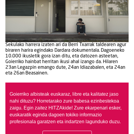
Sekulako harrera izaten ari da Berri Txarrak taldearen agur
biraren harira egindako Dardara dokumentala. Dagoeneko
10.000 ikusletik gora izan ditu, eta datozen asteetan,
Goierriko hainbat herritan ikusi ahal izango da. Hilaren
23an Legazpin emango dute, 24an Idiazabalen, eta 24an
eta 26an Beasainen.
Goierriko albisteak euskaraz, libre eta kalitatez jaso
nahi dituzu?
Horretarako zure babesa ezinbestekoa
zaigu. Egin zaitez HITZAkide!
Zure ekarpenari esker,
euskaratik eginda dagoen tokiko informazio
profesionala garatzen eta indartzen lagunduko duzu.