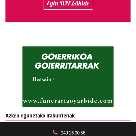
Egin HITZAkide
Azken egunetako irakurrienak
943 16 00 56