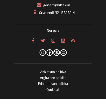
goiberri@hitza.eus
Oriamendi, 32 – BEASAIN
Nor gara
Aniztasun politika
Argitalpen politika
Pribatutasun politika
Cookieak