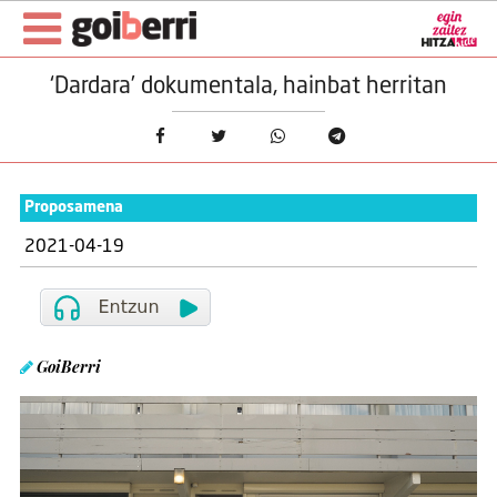
‘Dardara’ dokumentala, hainbat herritan
Proposamena
2021-04-19
GoiBerri